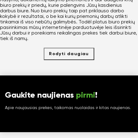
biuro prekių ir priedų, kurie palengvins Jūsų kasdienius
darbus biure. Nuo biuro prekių taip pat priklauso darbo
kokybė ir rezultatai, o be kai kurių priemonių darbų atlikti
tinkamai iš viso nebūtų galimybės. Todėl platus biuro prekių
pasirinkimas mūsų internetinėje parduotuvėje leis išsirinkti
Jūsų darbui ir poreikiams reikalingas prekes tiek darbui biure,
tiek iš namų.
Rodyti daugiau
Gaukite naujienas
pirmi
!
Apie naujausias prekes, taikomas nuolaidas ir kitas naujienas.