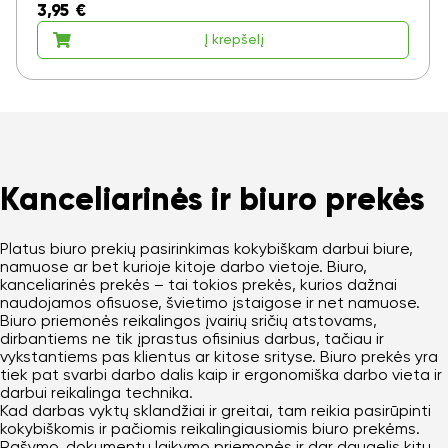
3,95
€
Į krepšelį
Kanceliarinės ir biuro prekės
Platus biuro prekių pasirinkimas kokybiškam darbui biure,
namuose ar bet kurioje kitoje darbo vietoje. Biuro,
kanceliarinės prekės – tai tokios prekės, kurios dažnai
naudojamos ofisuose, švietimo įstaigose ir net namuose.
Biuro priemonės reikalingos įvairių sričių atstovams,
dirbantiems ne tik įprastus ofisinius darbus, tačiau ir
vykstantiems pas klientus ar kitose srityse. Biuro prekės yra
tiek pat svarbi darbo dalis kaip ir ergonomiška darbo vieta ir
darbui reikalinga technika.
Kad darbas vyktų sklandžiai ir greitai, tam reikia pasirūpinti
kokybiškomis ir pačiomis reikalingiausiomis biuro prekėms.
Rašymo, dokumentų laikymo priemonės ir dar daugelis kitų