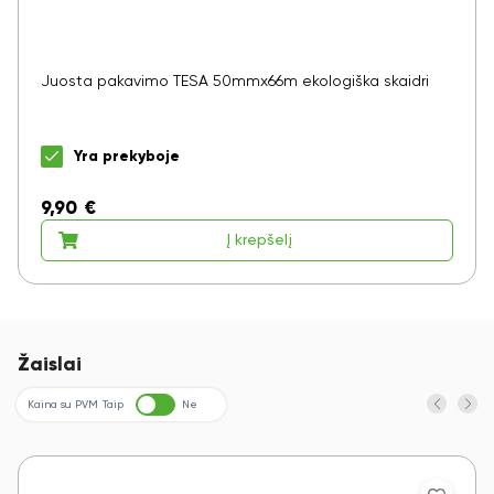
Juosta pakavimo TESA 50mmx66m ekologiška skaidri
Yra prekyboje
9,90
€
Į krepšelį
Žaislai
Kaina su PVM
Taip
Ne