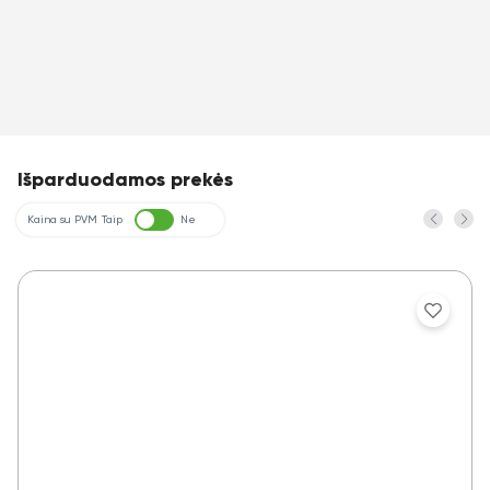
Išparduodamos prekės
Kaina su PVM
Taip
Ne