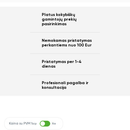
Platus kokybiškų
gamintojų prekių
pasirinkimas
Nemokamas pristatymas
perkantiems nuo 100 Eur
Pristatymas per 1-4
dienas
Profesionali pagalba ir
konsultacija
Kaina su PVM
Taip
Ne