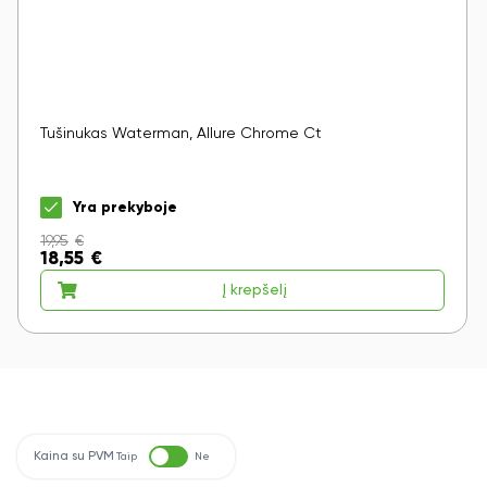
Tušinukas Waterman, Allure Chrome Ct
Yra prekyboje
19,95
€
18,55
€
Į krepšelį
Kaina su PVM
Taip
Ne