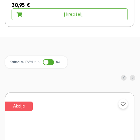
30,95
€
Į krepšelį
Kaina su PVM
Taip
Ne
Akcija