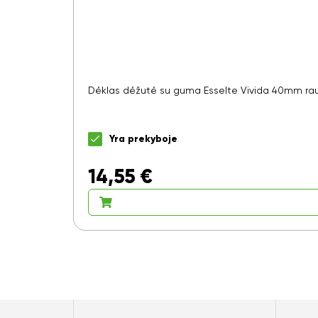
Dėklas dėžutė su guma Esselte Vivida 40mm r
Yra prekyboje
14,55
€