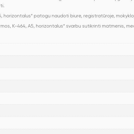
ti.
 A5, horizontalus“ patogu naudoti biure, registratūroje, mokyk
ormos, K-464, A5, horizontalus“ svarbu sutikrinti matmenis, med