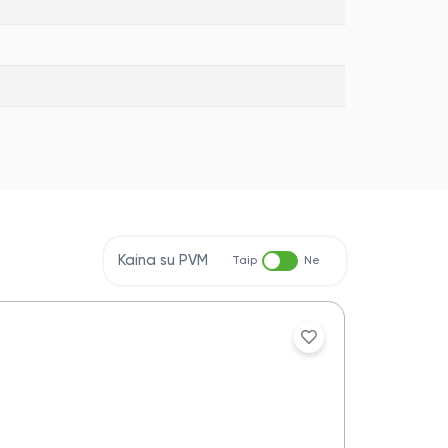
Kaina su PVM
Taip
Ne