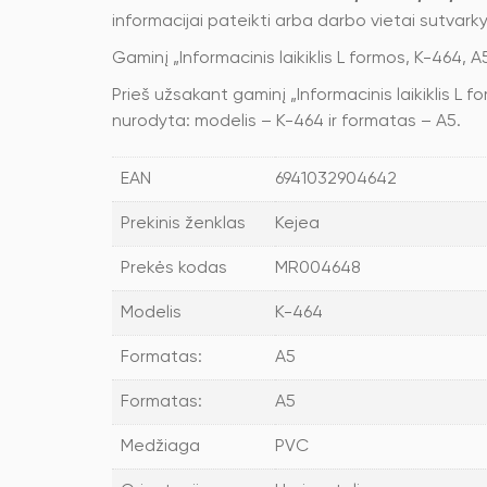
informacijai pateikti arba darbo vietai sutvarky
Gaminį „Informacinis laikiklis L formos, K-464,
Prieš užsakant gaminį „Informacinis laikiklis L f
nurodyta: modelis – K-464 ir formatas – A5.
EAN
6941032904642
Prekinis ženklas
Kejea
Prekės kodas
MR004648
Modelis
K-464
Formatas:
A5
Formatas:
A5
Medžiaga
PVC