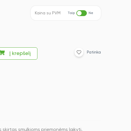
Kaina su PVM
Taip
Ne
Patinka
Į krepšelį
 skirtas smulkioms priemonėms laikyti,