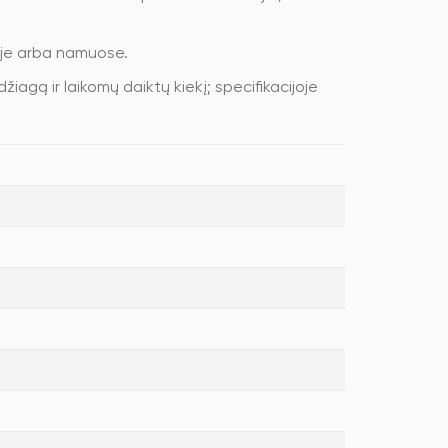
loje arba namuose.
žiagą ir laikomų daiktų kiekį; specifikacijoje