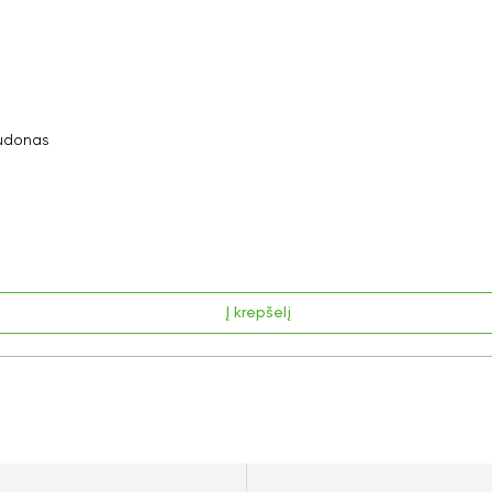
audonas
Į krepšelį