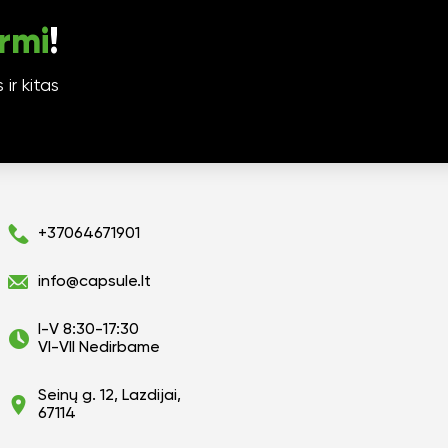
rmi
!
ir kitas
+37064671901
info@capsule.lt
I-V 8:30-17:30
VI-VII Nedirbame
Seinų g. 12, Lazdijai,
67114