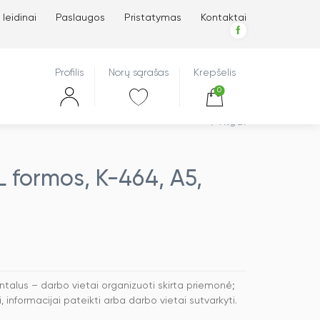
 leidinai
Paslaugos
Pristatymas
Kontaktai
Profilis
Norų sąrašas
Krepšelis
0
Atgal
 L formos, K-464, A5,
zontalus – darbo vietai organizuoti skirta priemonė;
informacijai pateikti arba darbo vietai sutvarkyti.