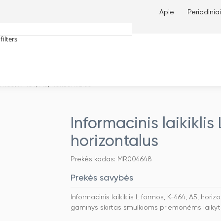
Apie
Periodiniai
filters
tches only
formos, K-464, A5, horizontalus
Informacinis laikiklis
horizontalus
Prekės kodas: MR004648
Prekės savybės
Informacinis laikiklis L formos, K-464, A5, hori
gaminys skirtas smulkioms priemonėms laikyti, 