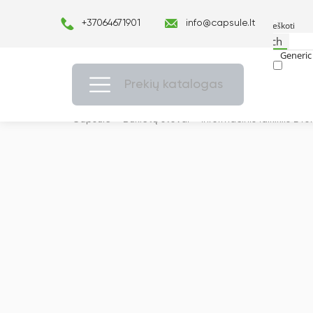
+37064671901
info@capsule.lt
Search
Generic 
Exact ma
Prekių katalogas
Capsulė
›
Bukletų stovai
›
Informacinis laikiklis L 