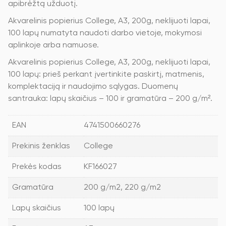
apibrėžtą užduotį.
Akvarelinis popierius College, A3, 200g, neklijuoti lapai,
100 lapų numatyta naudoti darbo vietoje, mokymosi
aplinkoje arba namuose.
Akvarelinis popierius College, A3, 200g, neklijuoti lapai,
100 lapų: prieš perkant įvertinkite paskirtį, matmenis,
komplektaciją ir naudojimo sąlygas. Duomenų
santrauka: lapų skaičius – 100 ir gramatūra – 200 g/m².
EAN
4741500660276
Prekinis ženklas
College
Prekės kodas
KF166027
Gramatūra
200 g/m2, 220 g/m2
Lapų skaičius
100 lapų