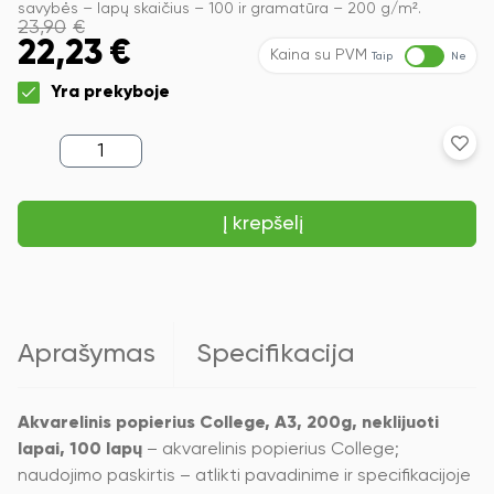
savybės – lapų skaičius – 100 ir gramatūra – 200 g/m².
23,90
€
22,23
€
Kaina su PVM
Taip
Ne
Yra prekyboje
produkto
kiekis:
Akvarelinis
popierius
Į krepšelį
College,
A3,
200g,
neklijuoti
lapai,
100
lapų
Aprašymas
Specifikacija
Akvarelinis popierius College, A3, 200g, neklijuoti
lapai, 100 lapų
– akvarelinis popierius College;
naudojimo paskirtis – atlikti pavadinime ir specifikacijoje