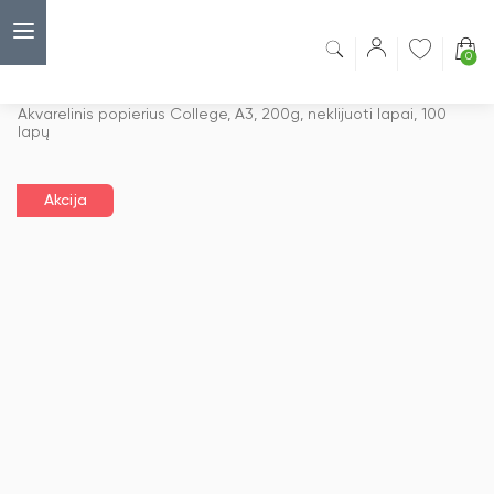
0
Capsulė
›
Akcijos
›
Akvarelinis popierius College, A3, 200g, neklijuoti lapai, 100
lapų
Akcija