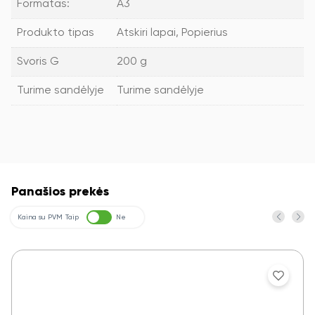
Formatas:
A3
Produkto tipas
Atskiri lapai, Popierius
Svoris G
200 g
Turime sandėlyje
Turime sandėlyje
Panašios prekės
Kaina su PVM
Taip
Ne