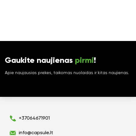
Gaukite naujienas
pirmi
!
Apie naujausias prekes, taikomas nuolaidas ir kitas naujienas.
+37064671901
info@capsule.lt