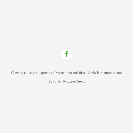
© Visos teisės saugomos |
Privatumo politika
|
Varle.lt marketplace
Sukurta:
PictureIDeas