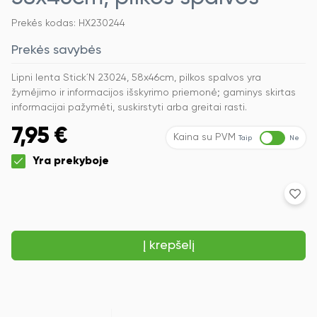
Prekės kodas: HX230244
Prekės savybės
Lipni lenta Stick´N 23024, 58x46cm, pilkos spalvos yra
žymėjimo ir informacijos išskyrimo priemonė; gaminys skirtas
informacijai pažymėti, suskirstyti arba greitai rasti.
7,95
€
Kaina su PVM
Taip
Ne
Yra prekyboje
produkto
kiekis:
Lipni
lenta
Į krepšelį
Stick
´N
23024,
58x46cm,
pilkos
spalvos