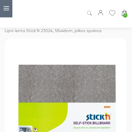
0
Capsulė
›
Lipnios lentos
›
Lipni lenta Stick´N 23024, 58x46cm, pilkos spalvos