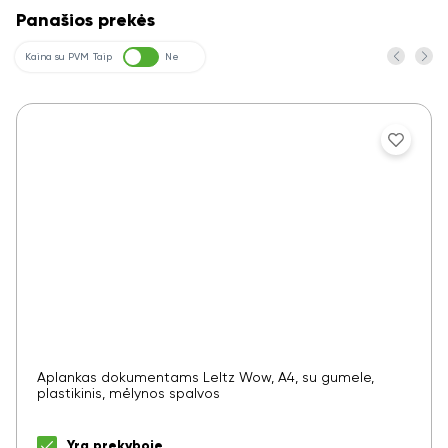
Panašios prekės
Kaina su PVM
Taip
Ne
Aplankas dokumentams LeItz Wow, A4, su gumele,
plastikinis, mėlynos spalvos
Yra prekyboje