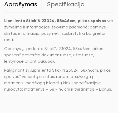
Aprašymas
Specifikacija
Lipni lenta Stick´N 23024, 58x46cm, pilkos spalvos
yra
žymėjimo ir informacijos išskyrimo priemonė; gaminys
skirtas informacijai pažymėti, suskirstyti arba greitai
rasti.
Gaminys „Lipni lenta Stick´N 23024, 58x46cm, pilkos
spalvos“ praverčia dokumentuose, užrašuose,
lentynose ar ant pakuočių.
Palyginant šį „Lipni lenta Stick´N 23024, 58x46cm, pilkos
spalvos“ variantą su kitais reikėtų atsižvelgti į
matmenis, medžiagą ir lapelių kiekį; specifikacijoje
nurodyta: matmenys – 58 × 46 cm ir tvirtinimas – Lipnus.