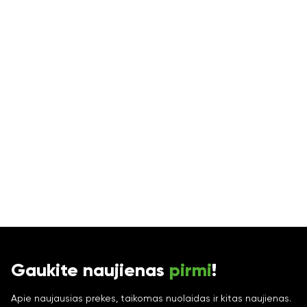
Gaukite naujienas
pirmi
!
Apie naujausias prekes, taikomas nuolaidas ir kitas naujienas.