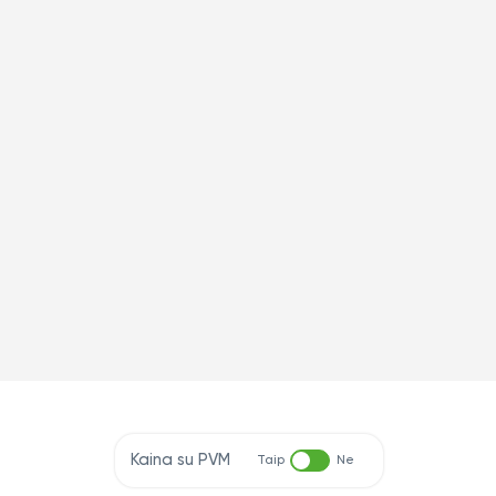
Kaina su PVM
Taip
Ne