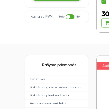
30
Kaina su PVM
Taip
Ne
Rašymo priemonės
Akci
Drožtukai
Išskirtiniai gelio rašikliai ir roleriai
Išskirtiniai plunksnakočiai
Automatiniai pieštukai