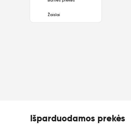
Buities prekės
Žaislai
Išparduodamos prekės