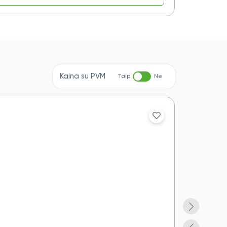
Kaina su PVM
Taip
Ne
Akcija