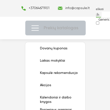
+37064671901
info@capsule.lt
Search
Generic 
Exact ma
Prekių katalogas
Dovanų kuponas
Laikas mokyklai
Kapsulė rekomenduoja
Akcijos
Kalendoriai ir darbo
knygos
Popieriaus gaminiai