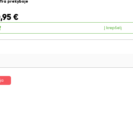
Yra prekyboje
,95
€
Į krepšelį
ja