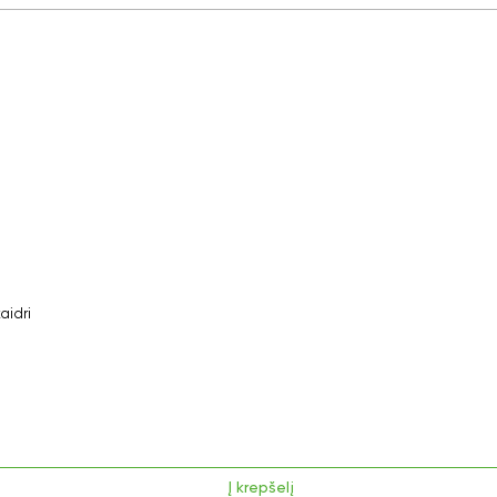
idri
Į krepšelį