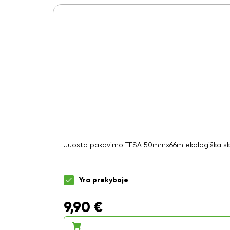
Juosta pakavimo TESA 50mmx66m ekologiška ska
Yra prekyboje
9,90
€