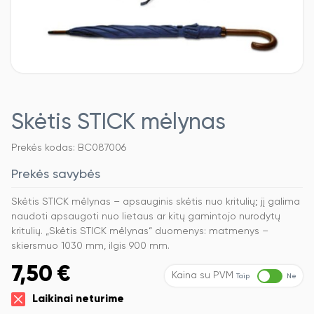
Skėtis STICK mėlynas
Prekės kodas: BC087006
Prekės savybės
Skėtis STICK mėlynas – apsauginis skėtis nuo kritulių; jį galima
naudoti apsaugoti nuo lietaus ar kitų gamintojo nurodytų
kritulių. „Skėtis STICK mėlynas“ duomenys: matmenys –
skiersmuo 1030 mm, ilgis 900 mm.
7,50
€
Kaina su PVM
Taip
Ne
Laikinai neturime