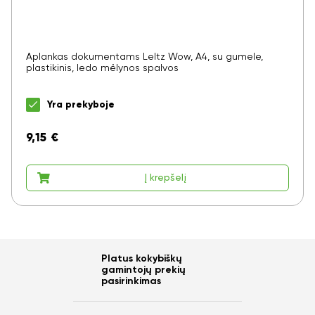
Aplankas dokumentams LeItz Wow, A4, su gumele,
plastikinis, ledo mėlynos spalvos
Yra prekyboje
9,15
€
Į krepšelį
Platus kokybiškų
gamintojų prekių
pasirinkimas