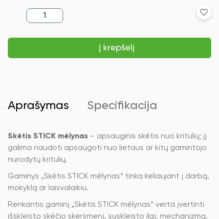
produkto
kiekis:
Skėtis
STICK
Į krepšelį
mėlynas
Aprašymas
Specifikacija
Skėtis STICK mėlynas
– apsauginis skėtis nuo kritulių; jį
galima naudoti apsaugoti nuo lietaus ar kitų gamintojo
nurodytų kritulių.
Gaminys „Skėtis STICK mėlynas“ tinka keliaujant į darbą,
mokyklą ar laisvalaikiu.
Renkantis gaminį „Skėtis STICK mėlynas“ verta įvertinti
išskleisto skėčio skersmenį, suskleisto ilgį, mechanizmą,