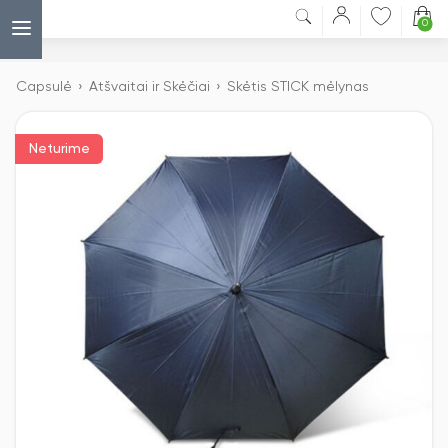
0
Capsulė
›
Atšvaitai ir Skėčiai
›
Skėtis STICK mėlynas
Neturime