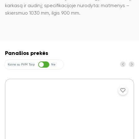
karkasą ir audinį; specifikacijoje nurodyta: matmenys –
skiersmuo 1030 mm, ilgis 900 mm.
Panašios prekės
Kaina su PVM
Taip
Ne