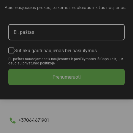
Apie naujausias prekes, taikomas nuolaidas ir kitas naujienas.
Sutinku gauti naujienas bei pasiūlymus
El. paštas naudojamas tik naujienoms ir pasiūlymams iš Capsule.lt,
daugiau privatumo politikoje.
Prenumeruoti
+37064671901