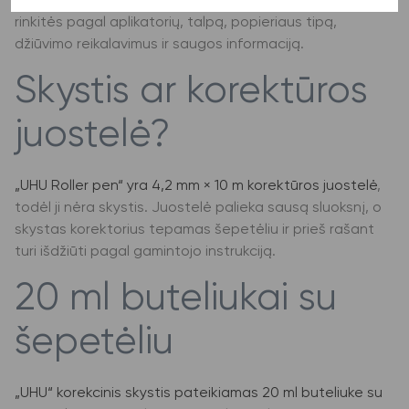
tarp produktų matoma ir korektūros juostelė. Skystį
rinkitės pagal aplikatorių, talpą, popieriaus tipą,
džiūvimo reikalavimus ir saugos informaciją.
Skystis ar korektūros
juostelė?
„UHU Roller pen“ yra 4,2 mm × 10 m korektūros juostelė
,
todėl ji nėra skystis. Juostelė palieka sausą sluoksnį, o
skystas korektorius tepamas šepetėliu ir prieš rašant
turi išdžiūti pagal gamintojo instrukciją.
20 ml buteliukai su
šepetėliu
„UHU“ korekcinis skystis pateikiamas 20 ml buteliuke su