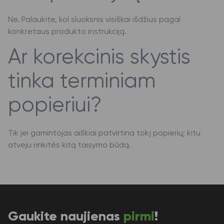
Ne. Palaukite, kol sluoksnis visiškai išdžius pagal
konkretaus produkto instrukciją.
Ar korekcinis skystis
tinka terminiam
popieriui?
Tik jei gamintojas aiškiai patvirtina tokį popierių; kitu
atveju rinkitės kitą taisymo būdą.
Gaukite naujienas
pirmi
!