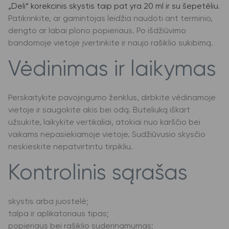
„Deli“ korekcinis skystis taip pat yra 20 ml ir su šepetėliu
.
Patikrinkite, ar gamintojas leidžia naudoti ant terminio,
dengto ar labai plono popieriaus. Po išdžiūvimo
bandomoje vietoje įvertinkite ir naujo rašiklio sukibimą.
Vėdinimas ir laikymas
Perskaitykite pavojingumo ženklus, dirbkite vėdinamoje
vietoje ir saugokite akis bei odą. Buteliuką iškart
užsukite, laikykite vertikaliai, atokiai nuo karščio bei
vaikams nepasiekiamoje vietoje. Sudžiūvusio skysčio
neskieskite nepatvirtintu tirpikliu.
Kontrolinis sąrašas
skystis arba juostelė;
talpa ir aplikatoriaus tipas;
popieriaus bei rašiklio suderinamumas;