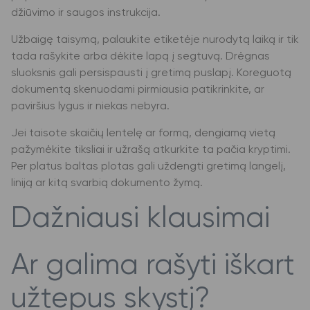
džiūvimo ir saugos instrukcija.
Užbaigę taisymą, palaukite etiketėje nurodytą laiką ir tik
tada rašykite arba dėkite lapą į segtuvą. Drėgnas
sluoksnis gali persispausti į gretimą puslapį. Koreguotą
dokumentą skenuodami pirmiausia patikrinkite, ar
paviršius lygus ir niekas nebyra.
Jei taisote skaičių lentelę ar formą, dengiamą vietą
pažymėkite tiksliai ir užrašą atkurkite ta pačia kryptimi.
Per platus baltas plotas gali uždengti gretimą langelį,
liniją ar kitą svarbią dokumento žymą.
Dažniausi klausimai
Ar galima rašyti iškart
užtepus skystį?