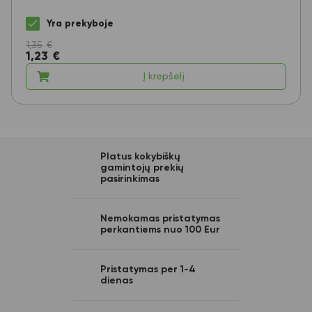
Yra prekyboje
1,35
€
1,23
€
Į krepšelį
Platus kokybiškų
gamintojų prekių
pasirinkimas
Nemokamas pristatymas
perkantiems nuo 100 Eur
Pristatymas per 1-4
dienas