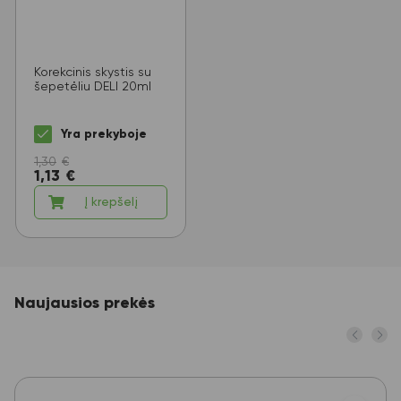
Korekcinis skystis su
šepetėliu DELI 20ml
Yra prekyboje
1,30
€
1,13
€
Į krepšelį
Naujausios prekės