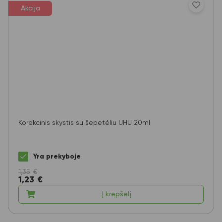
Akcija
Korekcinis skystis su šepetėliu UHU 20ml
Yra prekyboje
1,35
€
1,23
€
Į krepšelį