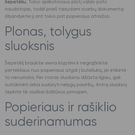
šepetėliu
. Tokio aplikatoriaus plotį valdo pats
naudotojas, todėl prieš taisydami svarbų dokumentą
išbandykite jį ant tokio pat popieriaus atraižos.
Plonas, tolygus
sluoksnis
Šepetėlį braukite viena kryptimi ir negrąžinkite
pertekliaus nuo popieriaus atgal į buteliuką, jei etiketė
to nenumato. Per storas sluoksnis džiūsta ilgiau, gali
sutrūkinėti arba sudaryti nelygų paviršių. Antrą sluoksnį
tepkite tik visiškai išdžiūvus pirmajam.
Popieriaus ir rašiklio
suderinamumas