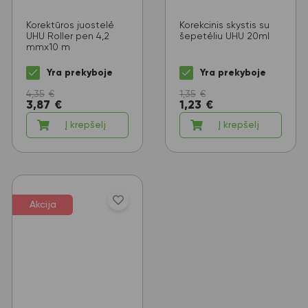
Korektūros juostelė
Korekcinis skystis su
UHU Roller pen 4,2
šepetėliu UHU 20ml
mmx10 m
Yra prekyboje
Yra prekyboje
4,35
€
1,35
€
3,87
€
1,23
€
Į krepšelį
Į krepšelį
Akcija