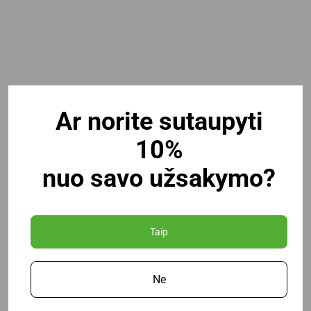
Ar norite sutaupyti
10%
nuo savo užsakymo?
Taip
Koregavimo skystis skirtas rašalo ar spausdinto teksto
klaidai padengti ant tinkamo popieriaus. Šioje
Ne
kategorijoje yra 20 ml buteliukų su šepetėliu, tačiau