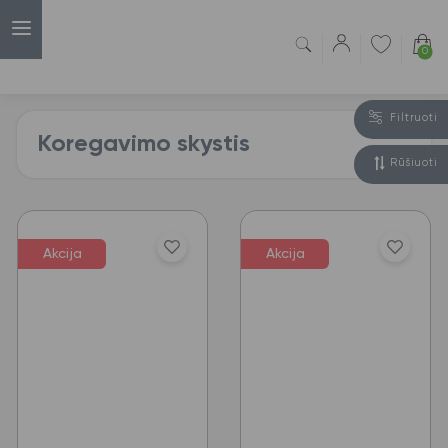
0
Filtruoti
Koregavimo skystis
Rūšiuoti
Akcija
Akcija