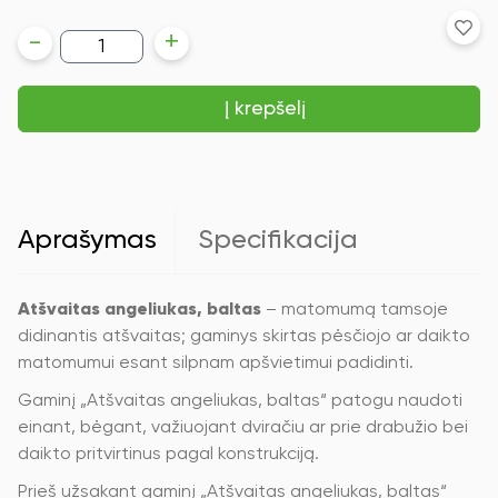
produkto
-
+
kiekis:
Atšvaitas
angeliukas,
Į krepšelį
baltas
Aprašymas
Specifikacija
Atšvaitas angeliukas, baltas
– matomumą tamsoje
didinantis atšvaitas; gaminys skirtas pėsčiojo ar daikto
matomumui esant silpnam apšvietimui padidinti.
Gaminį „Atšvaitas angeliukas, baltas“ patogu naudoti
einant, bėgant, važiuojant dviračiu ar prie drabužio bei
daikto pritvirtinus pagal konstrukciją.
Prieš užsakant gaminį „Atšvaitas angeliukas, baltas“