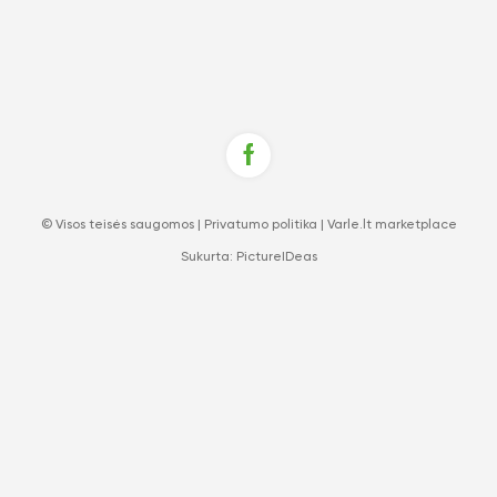
© Visos teisės saugomos |
Privatumo politika
|
Varle.lt marketplace
Sukurta:
PictureIDeas