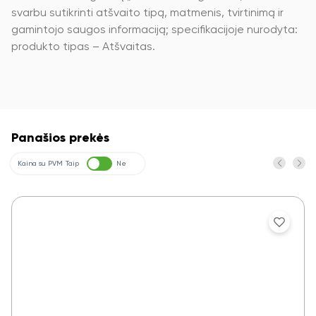
svarbu sutikrinti atšvaito tipą, matmenis, tvirtinimą ir
gamintojo saugos informaciją; specifikacijoje nurodyta:
produkto tipas – Atšvaitas.
Panašios prekės
Kaina su PVM
Taip
Ne