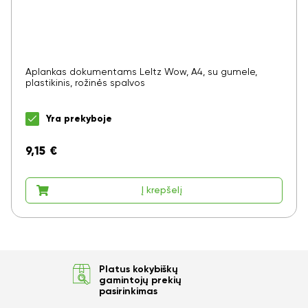
Aplankas dokumentams LeItz Wow, A4, su gumele,
plastikinis, rožinės spalvos
Yra prekyboje
9,15
€
Į krepšelį
Platus kokybiškų
gamintojų prekių
pasirinkimas