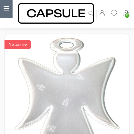
0
Capsulė
›
Atšvaitai
›
Atšvaitas angeliukas, baltas
Neturime