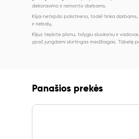
dekoravimo ir remonto darbams.
Klijai netirpdo polistireno, todėl tinka darbams, k
ir riebalų.
Klijus tepkite plonu, tolygiu sluoksniu ir vad
ypač jungdami skirtingas medžiagas. Tūbelę po
Panašios prekės