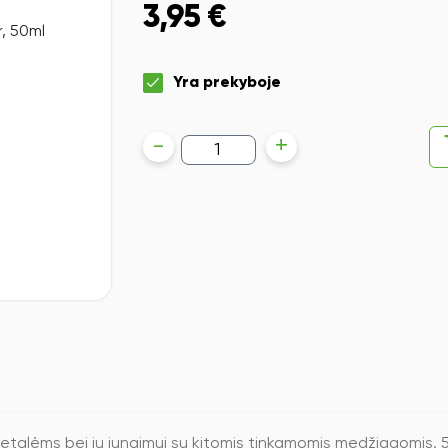
3,95
€
Yra prekyboje
produkto
-
+
kiekis:
Klijai
putplasčui
ir
polistirolui
UHU
por,
50ml
no detalėms bei jų jungimui su kitomis tinkamomis medžiagomis