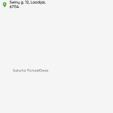
Seinų g. 12, Lazdijai,
67114
Sukurta:
PictureIDeas