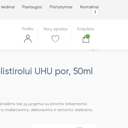
 leidinai
Paslaugos
Pristatymas
Kontaktai
Profilis
Norų sąrašas
Krepšelis
0
Atgal
olistirolui UHU por, 50ml
o detalėms bei jų jungimui su kitomis tinkamomis
ms maketavimo, dekoravimo ir remonto darbams.