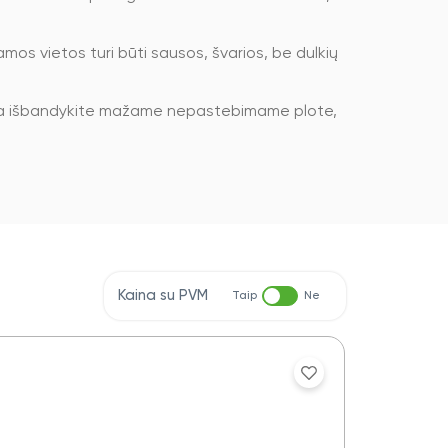
uojamos vietos turi būti sausos, švarios, be dulkių
iausia išbandykite mažame nepastebimame plote,
Kaina su PVM
Taip
Ne