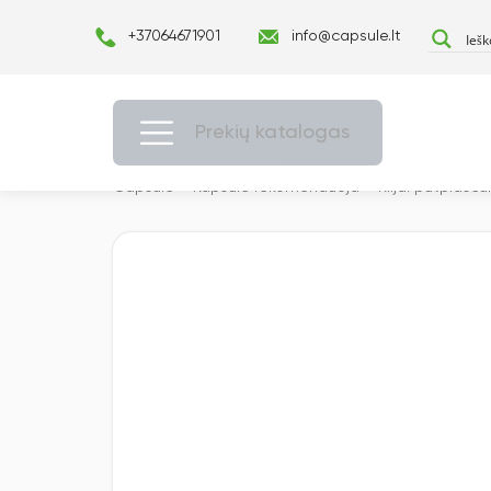
+37064671901
info@capsule.lt
Prekių katalogas
Capsulė
›
Kapsulė rekomenduoja
›
Klijai putplasčui