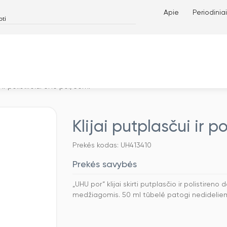
Apie
Periodiniai
 ir polistirolui UHU por, 50ml
Klijai putplasčui ir p
Prekės kodas: UH413410
Prekės savybės
„UHU por“ klijai skirti putplasčio ir polistiren
medžiagomis. 50 ml tūbelė patogi nedidelie