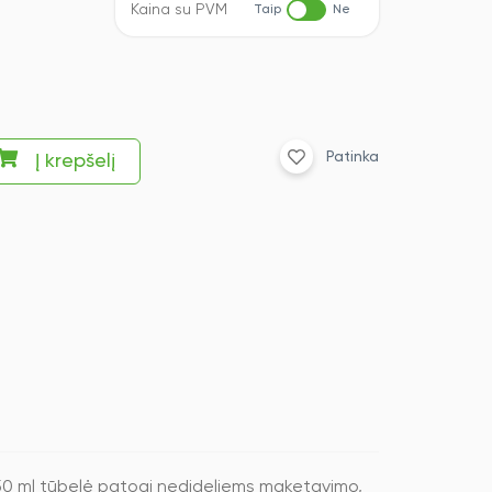
Kaina su PVM
Taip
Ne
Patinka
Į krepšelį
. 50 ml tūbelė patogi nedideliems maketavimo,