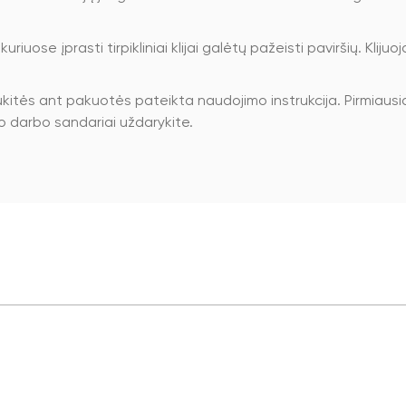
uriuose įprasti tirpikliniai klijai galėtų pažeisti paviršių. Klij
ovaukitės ant pakuotės pateikta naudojimo instrukcija. Pirm
 darbo sandariai uždarykite.