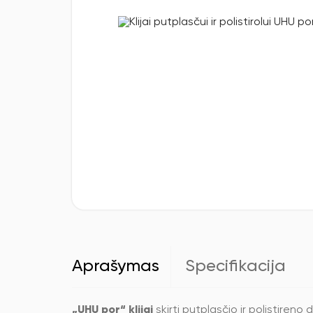
Aprašymas
Specifikacija
„UHU por“ klijai
skirti putplasčio ir polistire