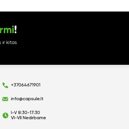
rmi
!
ir kitas
+37064671901
info@capsule.lt
I-V 8:30-17:30
VI-VII Nedirbame