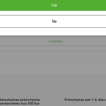
Taip
Ne
Į krepšelį
Nemokamas pristatymas
Pristatymas per 1-4 dien
perkantiems nuo 100 Eur