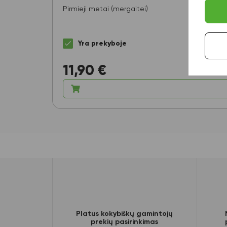
Pirmieji metai (mergaitei)
Yra prekyboje
11,90
€
Platus kokybiškų gamintojų
prekių pasirinkimas