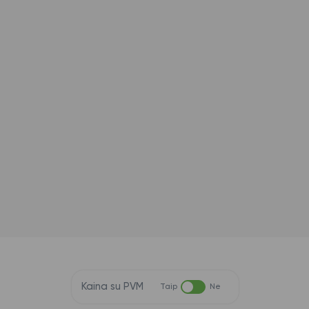
Kaina su PVM
Taip
Ne