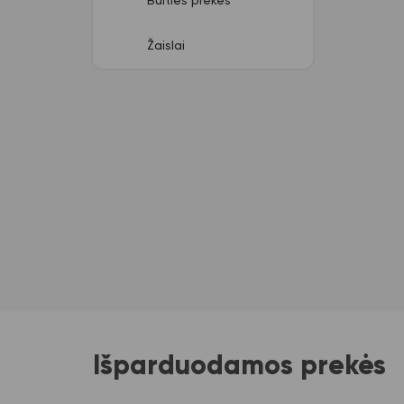
Buities prekės
Žaislai
Išparduodamos prekės