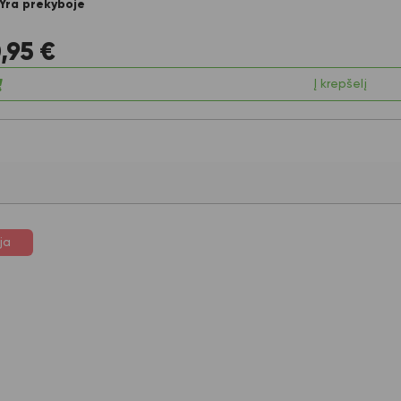
Yra prekyboje
,95
€
Į krepšelį
ja