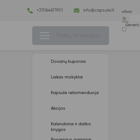
+37064671901
info@capsule.lt
Search
Generic 
Exact ma
Prekių katalogas
Dovanų kuponas
Laikas mokyklai
Kapsulė rekomenduoja
Akcijos
Kalendoriai ir darbo
knygos
Popieriaus gaminiai