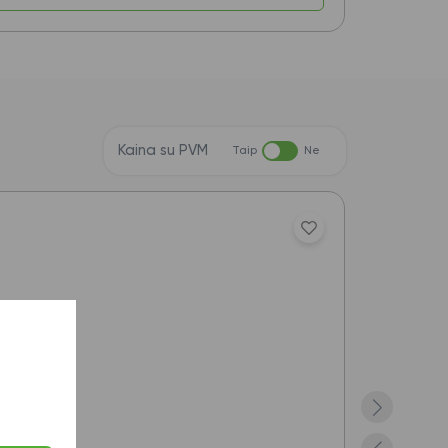
Kaina su PVM
Taip
Ne
Akcija