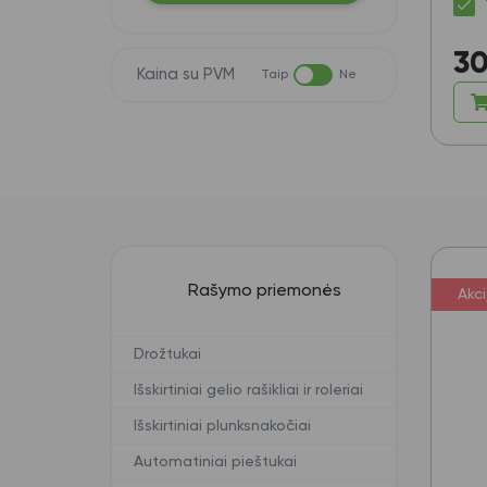
30
Kaina su PVM
Taip
Ne
Rašymo priemonės
Akci
Drožtukai
Išskirtiniai gelio rašikliai ir roleriai
Išskirtiniai plunksnakočiai
Automatiniai pieštukai