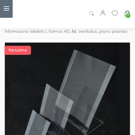
0
Capsulė
›
Bukletų stovai
›
Informacinis laikliklis L formos HD, A6, vertikalus, plono plastiko
Neturime