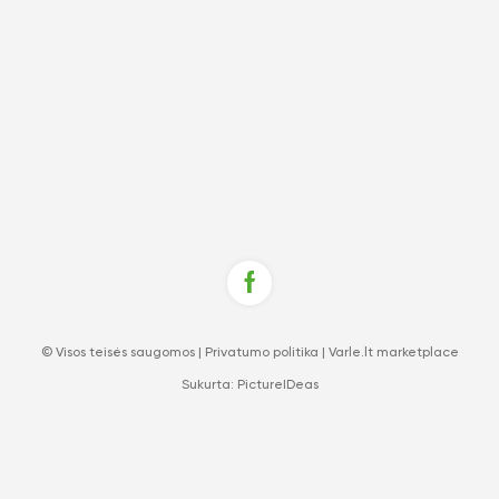
© Visos teisės saugomos |
Privatumo politika
|
Varle.lt marketplace
Sukurta:
PictureIDeas