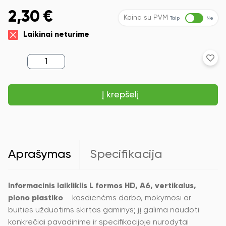
2,30
€
Kaina su PVM
Taip
Ne
Laikinai neturime
produkto
kiekis:
Informacinis
laikliklis
Į krepšelį
L
formos
HD,
A6,
vertikalus,
plono
plastiko
Aprašymas
Specifikacija
Informacinis laikliklis L formos HD, A6, vertikalus,
plono plastiko
– kasdienėms darbo, mokymosi ar
buities užduotims skirtas gaminys; jį galima naudoti
konkrečiai pavadinime ir specifikacijoje nurodytai