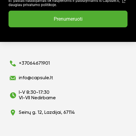
El. paštas naudojamas tik naujienoms ir pasiūlymams iš Capsule.lt,
daugiau privatumo politikoje.
Prenumeruoti
+37064671901
info@capsule.lt
I-V 8:30-17:30
VI-VII Nedirbame
Seinų g. 12, Lazdijai, 67114