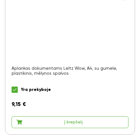
Aplankas dokumentams LeItz Wow, A4, su gumele,
plastikinis, mėlynos spalvos
Yra prekyboje
9,15
€
Į krepšelį