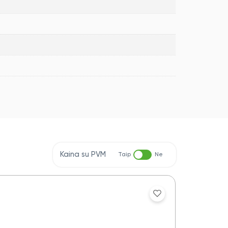
Kaina su PVM
Taip
Ne