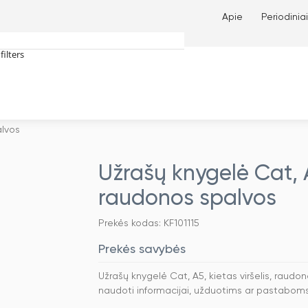
Apie
Periodiniai
filters
tches only
alvos
Užrašų knygelė Cat, A5
raudonos spalvos
Prekės kodas: KF101115
Prekės savybės
Užrašų knygelė Cat, A5, kietas viršelis, raudo
naudoti informacijai, užduotims ar pastaboms 