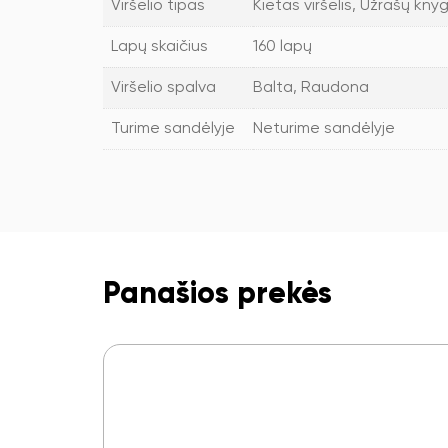
Viršelio tipas
Kietas viršelis, Užrašų kny
Lapų skaičius
160 lapų
Viršelio spalva
Balta, Raudona
Turime sandėlyje
Neturime sandėlyje
Panašios prekės