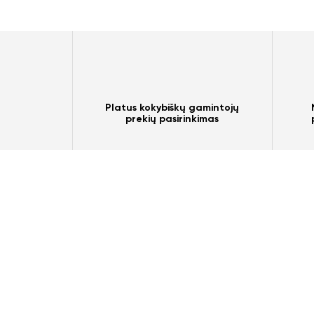
Platus kokybiškų gamintojų
prekių pasirinkimas