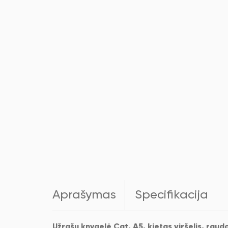
Aprašymas
Specifikacija
Užrašų knygelė Cat, A5, kietas viršelis, rau