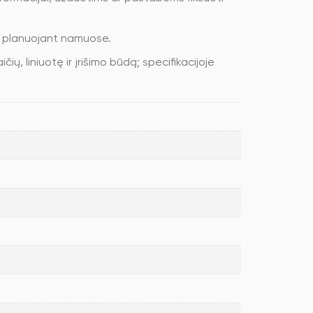
ar planuojant namuose.
ų, liniuotę ir įrišimo būdą; specifikacijoje