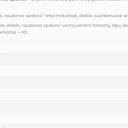
is, raudonos spalvos“ tinka mokykloje, darbe, susitikimuose 
viršelis, raudonos spalvos“ verta įvertinti formatą, lapų skaiči
formatas – A5.