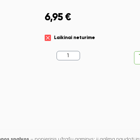
6,95
€
Laikinai neturime
produkto
kiekis:
Užrašų
knygelė
Cat,
A5,
kietas
viršelis,
raudonos
spalvos
donos spalvos
– popierinis užrašų gaminys; jį galima naudoti i