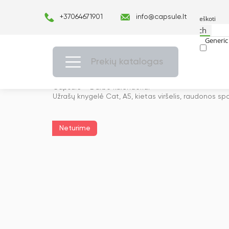
+37064671901
info@capsule.lt
Search
Generic 
Exact ma
Prekių katalogas
Capsulė
›
Darbo kalendoriai
›
Užrašų knygelė Cat, A5, kietas viršelis, raudonos sp
Neturime