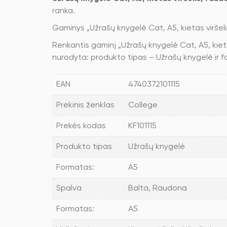
ranka.
Gaminys „Užrašų knygelė Cat, A5, kietas viršel
Renkantis gaminį „Užrašų knygelė Cat, A5, kietas 
nurodyta: produkto tipas – Užrašų knygelė ir 
EAN
4740372101115
Prekinis ženklas
College
Prekės kodas
KF101115
Produkto tipas
Užrašų knygelė
Formatas:
A5
Spalva
Balta, Raudona
Formatas:
A5