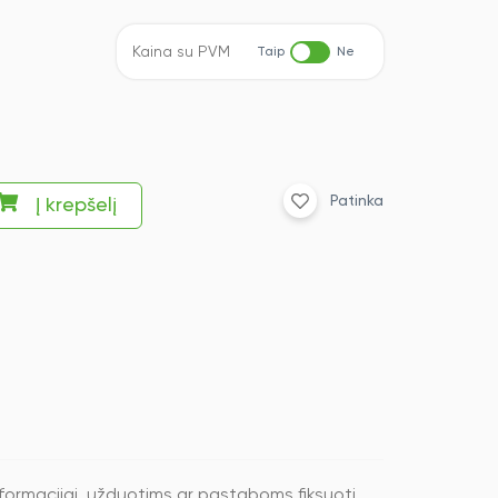
Kaina su PVM
Taip
Ne
Patinka
Į krepšelį
nformacijai, užduotims ar pastaboms fiksuoti