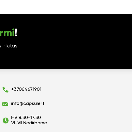
rmi
!
ir kitas
+37064671901
info@capsule.lt
I-V 8:30-17:30
VI-VII Nedirbame