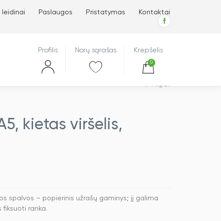
 leidinai
Paslaugos
Pristatymas
Kontaktai
Profilis
Norų sąrašas
Krepšelis
0
Atgal
, kietas viršelis,
nos spalvos – popierinis užrašų gaminys; jį galima
fiksuoti ranka.