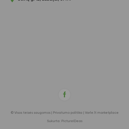
© Visos teisės saugomos |
Privatumo politika
|
Varle.lt marketplace
Sukurta:
PictureIDeas