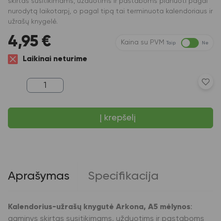
skirtas susitikimams, užduotims ir pastaboms planuoti pagal
nurodytą laikotarpį, o pagal tipą tai terminuota kalendoriaus ir
užrašų knygelė.
4,95
€
Kaina su PVM
Taip
Ne
Laikinai neturime
produkto
kiekis:
Kalendorius-
užrašų
Į krepšelį
knygutė
Arkona,
2025,
A5
diena
per
puslapį,
Aprašymas
Specifikacija
kietu
viršeliu,
mėlynos
spalvos
Kalendorius-užrašų knygutė Arkona, A5 mėlynos
:
gaminys skirtas susitikimams, užduotims ir pastaboms