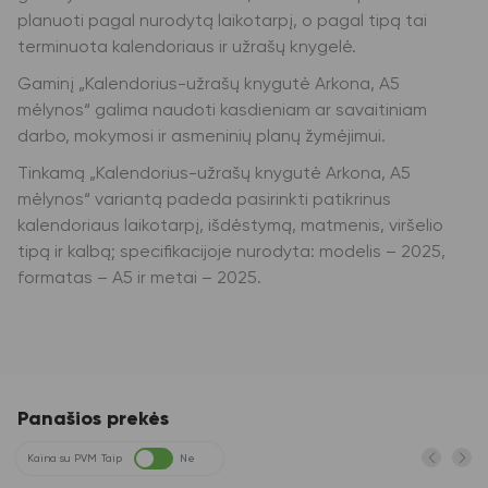
planuoti pagal nurodytą laikotarpį, o pagal tipą tai
terminuota kalendoriaus ir užrašų knygelė.
Gaminį „Kalendorius-užrašų knygutė Arkona, A5
mėlynos“ galima naudoti kasdieniam ar savaitiniam
darbo, mokymosi ir asmeninių planų žymėjimui.
Tinkamą „Kalendorius-užrašų knygutė Arkona, A5
mėlynos“ variantą padeda pasirinkti patikrinus
kalendoriaus laikotarpį, išdėstymą, matmenis, viršelio
tipą ir kalbą; specifikacijoje nurodyta: modelis – 2025,
formatas – A5 ir metai – 2025.
Panašios prekės
Kaina su PVM
Taip
Ne