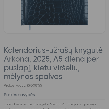
Kalendorius-užrašų knygutė
Arkona, 2025, A5 diena per
puslapį, kietu viršeliu,
mėlynos spalvos
Prekės kodas: KF008155
Prekės savybės
Kalendorius-užrašų knygutė Arkona, A5 mėlynos: gaminys