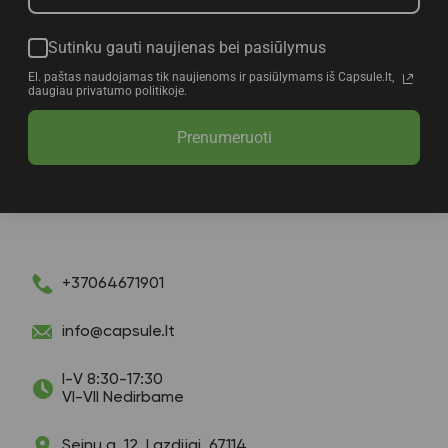
Sutinku gauti naujienas bei pasiūlymus
El. paštas naudojamas tik naujienoms ir pasiūlymams iš Capsule.lt,
daugiau privatumo politikoje.
Prenumeruoti
+37064671901
info@capsule.lt
I-V 8:30-17:30
VI-VII Nedirbame
Seinų g. 12, Lazdijai, 67114