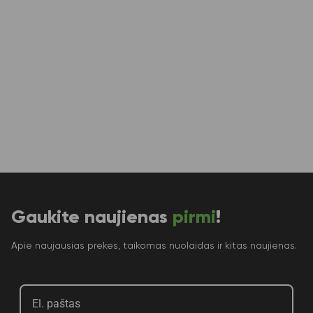
Gaukite naujienas
pirmi
!
Apie naujausias prekes, taikomas nuolaidas ir kitas naujienas.