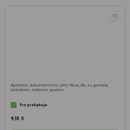
Aplankas dokumentams LeItz Wow, A4, su gumele,
plastikinis, mėlynos spalvos
Yra prekyboje
9,15
€