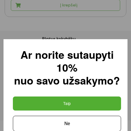
Į krepšelį
Platus kokybiškų
gamintojų prekių
pasirinkimas
Ar norite sutaupyti
10%
Nemokamas pristatymas
perkantiems nuo 100 Eur
nuo savo užsakymo?
Pristatymas per 1-4
dienas
Taip
Profesionali pagalba ir
konsultacija
Ne