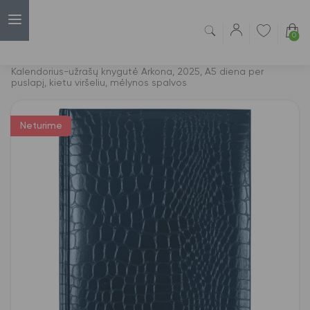
0
Capsulė
›
Darbo kalendoriai
›
Kalendorius-užrašų knygutė Arkona, 2025, A5 diena per
puslapį, kietu viršeliu, mėlynos spalvos
Neturime