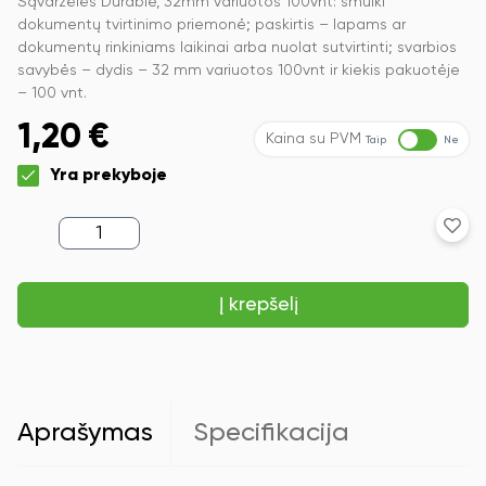
Sąvaržėlės Durable, 32mm variuotos 100vnt: smulki
dokumentų tvirtinimo priemonė; paskirtis – lapams ar
dokumentų rinkiniams laikinai arba nuolat sutvirtinti; svarbios
savybės – dydis – 32 mm variuotos 100vnt ir kiekis pakuotėje
– 100 vnt.
1,20
€
Kaina su PVM
Taip
Ne
Yra prekyboje
produkto
kiekis:
Sąvaržėlės
Durable,
Į krepšelį
32mm
variuotos
100vnt
Aprašymas
Specifikacija