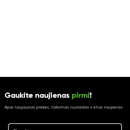
Gaukite naujienas
pirmi
!
Apie naujausias prekes, taikomas nuolaidas ir kitas naujienas.