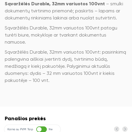
Sąvaržėlės Durable, 32mm variuotos 100vnt
– smulki
dokumentų tvirtinimo priemonė; paskirtis – lapams ar
dokumentų rinkiniams laikinai arba nuolat sutvirtinti.
Sąvaržėlės Durable, 32mm variuotos 100vnt patogu
turėti biure, mokykloje ar tvarkant dokumentus
namuose.
Sąvaržėlės Durable, 32mm variuotos 100vnt: pasirinkimą
palengvina aiškiai įvertinti dydį, tvirtinimo būdą,
medžiagą ir kiekį pakuotėje. Palyginimui aktualūs
duomenys: dydis – 32 mm variuotos 100vnt ir kiekis
pakuotėje – 100 vnt.
Panašios prekės
Kaina su PVM
Taip
Ne