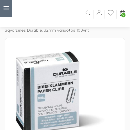
0
Capsulė
›
Sąvaržėlės
›
Sąvaržėlės Durable, 32mm variuotos 100vnt