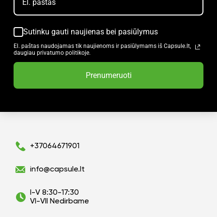
Sutinku gauti naujienas bei pasiūlymus
El. paštas naudojamas tik naujienoms ir pasiūlymams iš Capsule.lt,
daugiau privatumo politikoje.
Prenumeruoti
+37064671901
info@capsule.lt
I-V 8:30-17:30
VI-VII Nedirbame