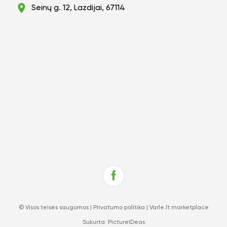
Seinų g. 12, Lazdijai, 67114
© Visos teisės saugomos |
Privatumo politika
|
Varle.lt marketplace
Sukurta:
PictureIDeas