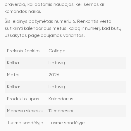
praverčia, kai datomis naudojasi keli šeimos ar
komandos nariai.
Šis leidinys pažymėtas numeriu 6. Renkantis verta
sutikrinti kalendoriaus metus, kalbą ir numerį, kad būtų
užsakytas pageidaujamas variantas.
Prekinis ženklas
College
Kalba
Lietuvių
Metai
2026
Kalba:
Lietuvių
Produkto tipas
Kalendorius
Menesiu skaicius
12 mėnesiai
Turime sandėlyje
Turime sandėlyje