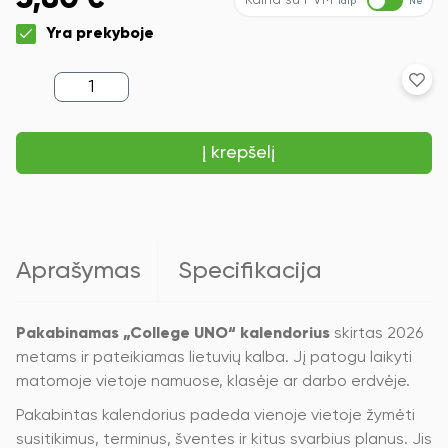
Kaina su PVM
Taip
Ne
Yra prekyboje
produkto
kiekis:
Pakabinamas
kalendorius
Į krepšelį
College
UNO,
lietuvių
kalba,
2026
m,
nr.6
Aprašymas
Specifikacija
Pakabinamas „College UNO“ kalendorius
skirtas 2026
metams ir pateikiamas lietuvių kalba. Jį patogu laikyti
matomoje vietoje namuose, klasėje ar darbo erdvėje.
Pakabintas kalendorius padeda vienoje vietoje žymėti
susitikimus, terminus, šventes ir kitus svarbius planus. Jis