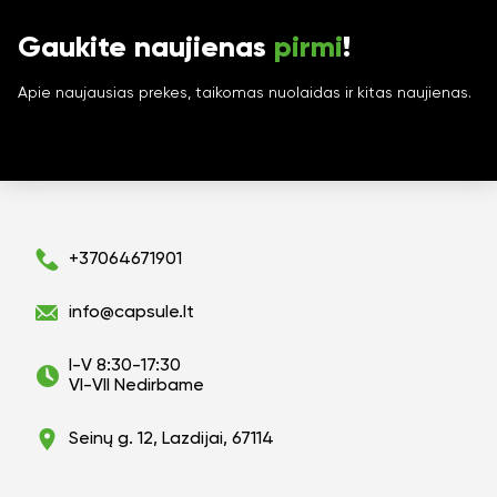
Gaukite naujienas
pirmi
!
Apie naujausias prekes, taikomas nuolaidas ir kitas naujienas.
+37064671901
info@capsule.lt
I-V 8:30-17:30
VI-VII Nedirbame
Seinų g. 12, Lazdijai, 67114