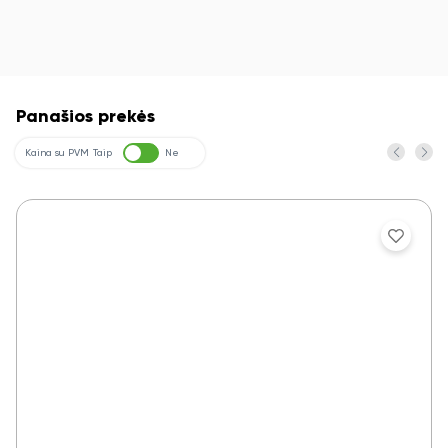
Panašios prekės
Kaina su PVM
Taip
Ne