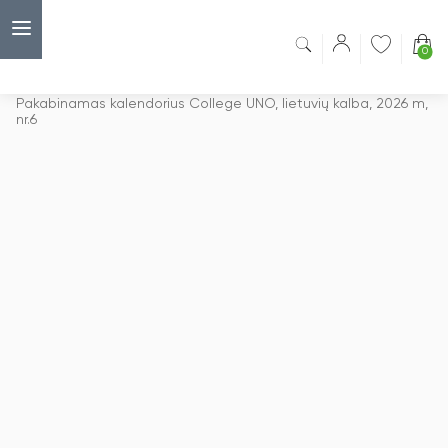
0
Capsulė
›
Sieniniai kalendoriai
›
Pakabinamas kalendorius College UNO, lietuvių kalba, 2026 m,
nr.6