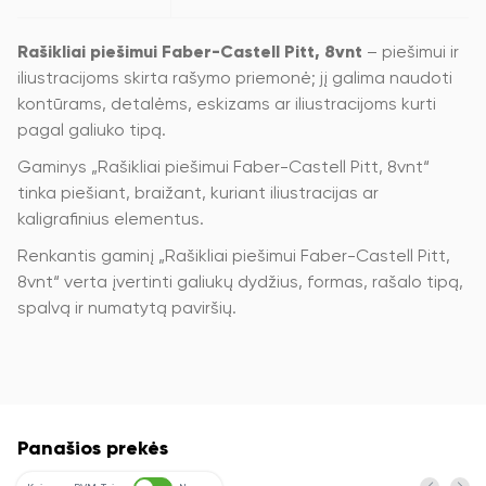
Rašikliai piešimui Faber-Castell Pitt, 8vnt
– piešimui ir
iliustracijoms skirta rašymo priemonė; jį galima naudoti
kontūrams, detalėms, eskizams ar iliustracijoms kurti
pagal galiuko tipą.
Gaminys „Rašikliai piešimui Faber-Castell Pitt, 8vnt“
tinka piešiant, braižant, kuriant iliustracijas ar
kaligrafinius elementus.
Renkantis gaminį „Rašikliai piešimui Faber-Castell Pitt,
8vnt“ verta įvertinti galiukų dydžius, formas, rašalo tipą,
spalvą ir numatytą paviršių.
Panašios prekės