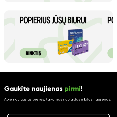
Gaukite naujienas
pirmi
!
Apie naujausias prekes, taikomas nuolaidas ir kitas naujienas.