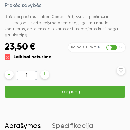
Prekės savybės
Rašikliai piešimui Faber-Castell Pitt, 8vnt – piešimui ir
iliustracijoms skirta rašymo priemonė; jį galima naudoti
kontūrams, detalėms, eskizams ar iliustracijoms kurti pagal
galiuko tipą.
23,50
€
Kaina su PVM
Taip
Ne
Laikinai neturime
produkto
-
+
kiekis:
Rašikliai
piešimui
Į krepšelį
Faber-
Castell
Pitt
Artist
Pen
#199,
8vnt
Aprašymas
Specifikacija
(XXS,S,F,M,1.5,C,B,FH)