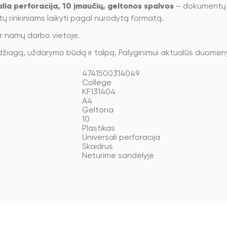
alia perforacija, 10 įmaučių, geltonos spalvos
– dokumentų 
 rinkiniams laikyti pagal nurodytą formatą.
ar namų darbo vietoje.
žiagą, uždarymo būdą ir talpą. Palyginimui aktualūs duomenys
4741500314049
College
KF131404
A4
Geltona
10
Plastikas
Universali perforacija
Skaidrus
Neturime sandėlyje