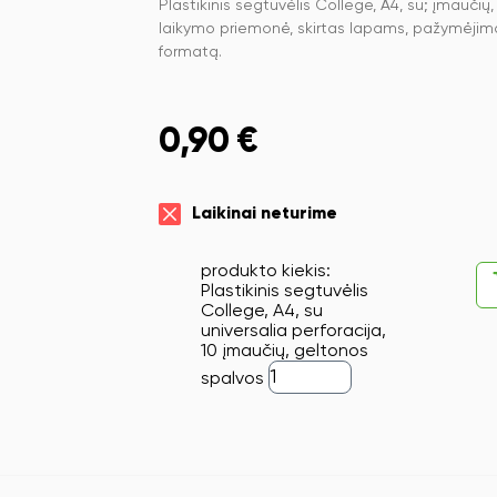
Plastikinis segtuvėlis College, A4, su; įmauč
laikymo priemonė, skirtas lapams, pažymėjim
formatą.
0,90
€
Laikinai neturime
produkto kiekis:
Plastikinis segtuvėlis
College, A4, su
universalia perforacija,
10 įmaučių, geltonos
spalvos