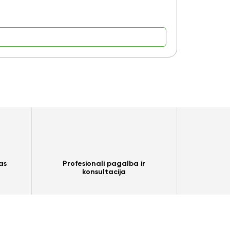
14,55
as
Profesionali pagalba ir
konsultacija