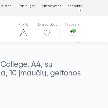
 leidinai
Paslaugos
Pristatymas
Kontaktai
Profilis
Norų sąrašas
Krepšelis
0
Atgal
 College, A4, su
ja, 10 įmaučių, geltonos