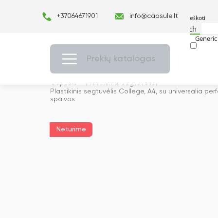
+37064671901
info@capsule.lt
Search
Generic 
Exact ma
Prekių katalogas
Capsulė
›
Plastikiniai segtuvėliai
›
Plastikinis segtuvėlis College, A4, su universalia per
spalvos
Neturime