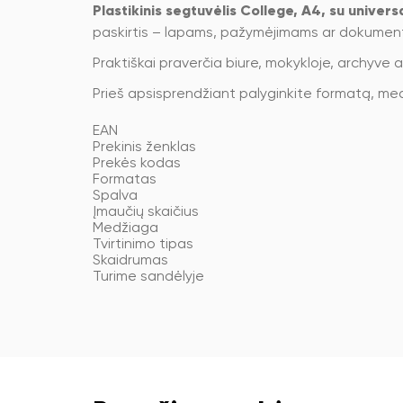
Plastikinis segtuvėlis College, A4, su univers
paskirtis – lapams, pažymėjimams ar dokumentų
Praktiškai praverčia biure, mokykloje, archyve 
Prieš apsisprendžiant palyginkite formatą, med
EAN
Prekinis ženklas
Prekės kodas
Formatas
Spalva
Įmaučių skaičius
Medžiaga
Tvirtinimo tipas
Skaidrumas
Turime sandėlyje