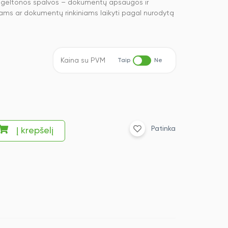
ių, geltonos spalvos – dokumentų apsaugos ir
ams ar dokumentų rinkiniams laikyti pagal nurodytą
Kaina su PVM
Taip
Ne
Patinka
Į krepšelį