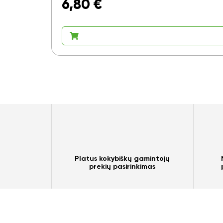
6,80
€
Platus kokybiškų gamintojų
prekių pasirinkimas