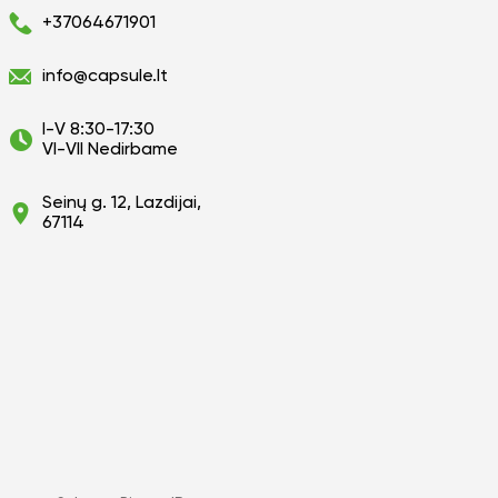
+37064671901
info@capsule.lt
I-V 8:30-17:30
VI-VII Nedirbame
Seinų g. 12, Lazdijai,
67114