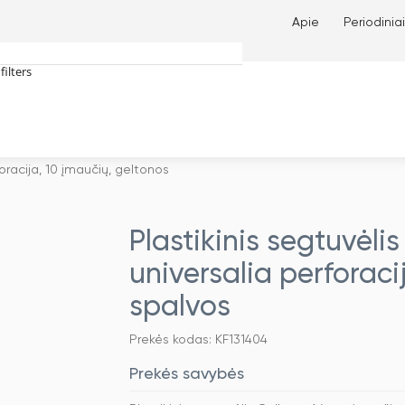
Apie
Periodiniai
filters
tches only
foracija, 10 įmaučių, geltonos
Plastikinis segtuvėlis
universalia perforaci
spalvos
Prekės kodas: KF131404
Prekės savybės