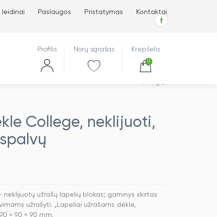
 leidinai
Paslaugos
Pristatymas
Kontaktai
Profilis
Norų sąrašas
Krepšelis
0
Atgal
le College, neklijuoti,
 spalvų
neklijuotų užrašų lapelių blokas; gaminys skirtas
imams užrašyti. „Lapeliai užrašams dėkle,
90 × 90 × 90 mm.