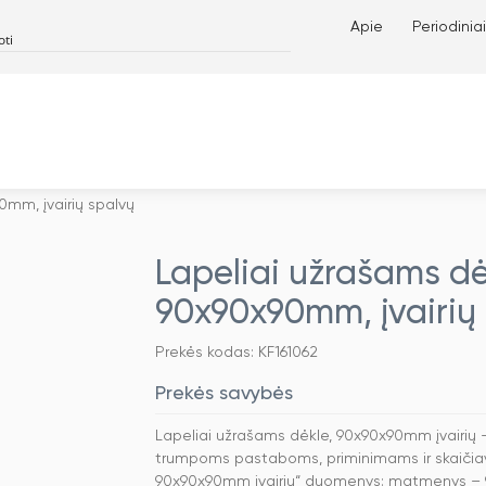
Apie
Periodiniai
0mm, įvairių spalvų
Lapeliai užrašams dėk
90x90x90mm, įvairių
Prekės kodas: KF161062
Prekės savybės
Lapeliai užrašams dėkle, 90x90x90mm įvairių – 
trumpoms pastaboms, priminimams ir skaičiav
90x90x90mm įvairių“ duomenys: matmenys – 