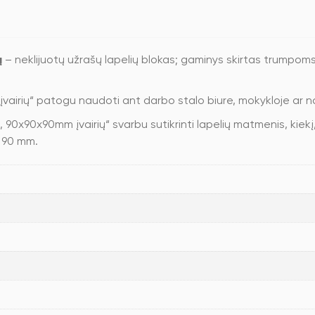
ų
– neklijuotų užrašų lapelių blokas; gaminys skirtas trumpo
vairių“ patogu naudoti ant darbo stalo biure, mokykloje ar n
90x90x90mm įvairių“ svarbu sutikrinti lapelių matmenis, kiekį, 
× 90 mm.