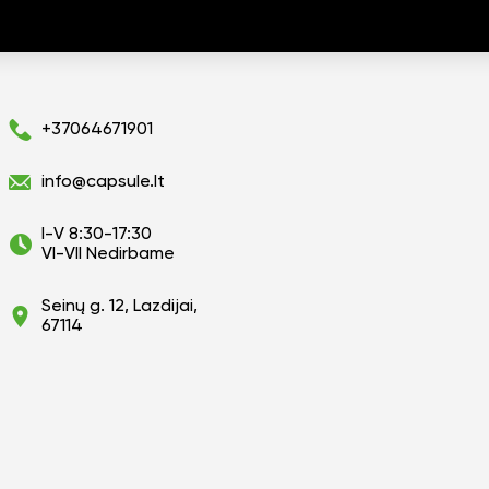
+37064671901
info@capsule.lt
I-V 8:30-17:30
VI-VII Nedirbame
Seinų g. 12, Lazdijai,
67114