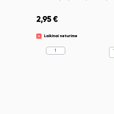
2,95
€
Laikinai neturime
produkto
kiekis:
Lapeliai
užrašams
dėkle
College,
neklijuoti,
90x90x90mm,
įvairių
spalvų