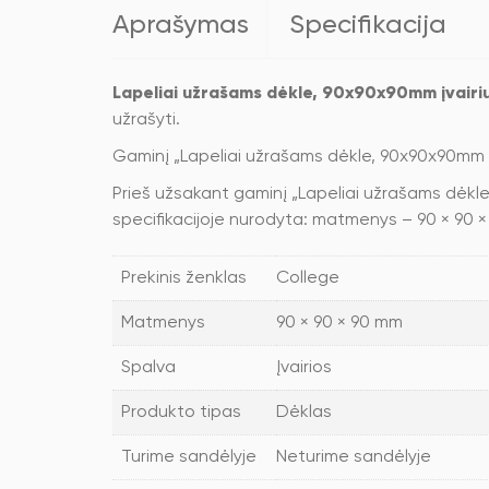
Aprašymas
Specifikacija
Lapeliai užrašams dėkle, 90x90x90mm įvairi
užrašyti.
Gaminį „Lapeliai užrašams dėkle, 90x90x90mm į
Prieš užsakant gaminį „Lapeliai užrašams dėkle, 
specifikacijoje nurodyta: matmenys – 90 × 90 
Prekinis ženklas
College
Matmenys
90 × 90 × 90 mm
Spalva
Įvairios
Produkto tipas
Dėklas
Turime sandėlyje
Neturime sandėlyje