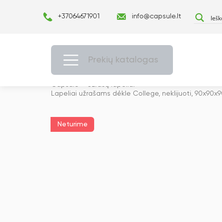
+37064671901
info@capsule.lt
Prekių katalogas
Capsulė
›
Užrašų lapeliai
›
Lapeliai užrašams dėkle College, neklijuoti, 90x90x9
Neturime