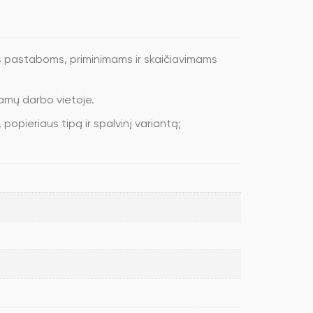
ms pastaboms, priminimams ir skaičiavimams
amų darbo vietoje.
popieriaus tipą ir spalvinį variantą;