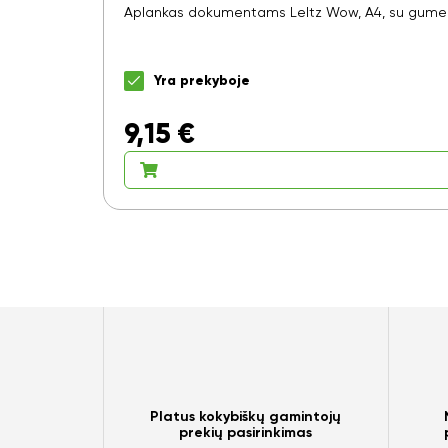
Aplankas dokumentams LeItz Wow, A4, su gumele, 
Yra prekyboje
9,15
€
Platus kokybiškų gamintojų
prekių pasirinkimas