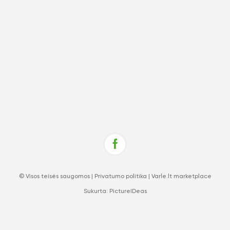
© Visos teisės saugomos |
Privatumo politika
|
Varle.lt marketplace
Sukurta:
PictureIDeas