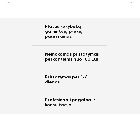
Platus kokybiškų
Ar norite sutaupyti
gamintojų prekių
pasirinkimas
10%
Nemokamas pristatymas
nuo savo užsakymo?
perkantiems nuo 100 Eur
Pristatymas per 1-4
dienas
Taip
Profesionali pagalba ir
konsultacija
Ne