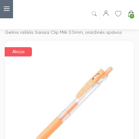
0
Capsulė
›
Akcijos
›
Gelinis rašiklis Sarasa Clip Milk 0.5mm, oranžinės spalvos
Akcija