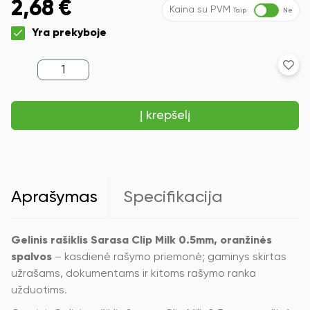
2,68
€
Kaina su PVM
Taip
Ne
Yra prekyboje
produkto
kiekis:
Gelinis
rašiklis
Į krepšelį
Sarasa
Clip
Milk
0.5mm,
oranžinės
spalvos
Aprašymas
Specifikacija
Gelinis rašiklis Sarasa Clip Milk 0.5mm, oranžinės
spalvos
– kasdienė rašymo priemonė; gaminys skirtas
užrašams, dokumentams ir kitoms rašymo ranka
užduotims.