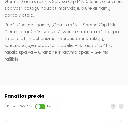
Gaminį „Gelinis rašiklis Sarasa Clip Milk 0.5mm, oranžinės
spalvos“ patogu naudoti mokykloje, biure ar namų
darbo vietoje.
Prieš užsakant gaminį „Gelinis rašiklis Sarasa Clip Milk
0.5mm, oranžinės spalvos“ svarbu sutikrinti rašalo tipą,
linijos plotį, mechanizmą ir korpuso konstrukciją;
specifikacijoje nurodyta: modelis – Sarasa Clip Milk,
rašalo spalva – Oranžinė ir rašymo tipas – Gelinis
rašiklis.
Panašios prekės
Kaina su PVM
Taip
Ne