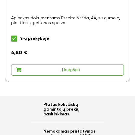
Aplankas dokumentams Esselte Vivida, A4, su gumele,
plastikinis, geltonos spalvos
Yra prekyboje
6,80
€
Į krepšelį
Platus kokybiškų
gamintojų prekių
pasirinkimas
Nemokamas pristatymas