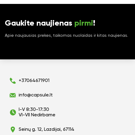
Gaukite naujienas
pirmi
!
Apie naujausias prekes, taikomas nuolaidas ir kitas naujienas.
+37064671901
info@capsule.lt
I-V 8:30-17:30
VI-VII Nedirbame
Seinų g. 12, Lazdijai, 67114