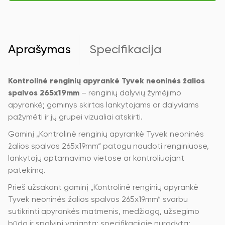
neoninės
žalios
spalvos
265x19mm
Aprašymas
Specifikacija
Kontrolinė renginių apyrankė Tyvek neoninės žalios
spalvos 265x19mm
– renginių dalyvių žymėjimo
apyrankė; gaminys skirtas lankytojams ar dalyviams
pažymėti ir jų grupei vizualiai atskirti.
Gaminį „Kontrolinė renginių apyrankė Tyvek neoninės
žalios spalvos 265x19mm“ patogu naudoti renginiuose,
lankytojų aptarnavimo vietose ar kontroliuojant
patekimą.
Prieš užsakant gaminį „Kontrolinė renginių apyrankė
Tyvek neoninės žalios spalvos 265x19mm“ svarbu
sutikrinti apyrankės matmenis, medžiagą, užsegimo
būdą ir spalvinį variantą; specifikacijoje nurodyta: