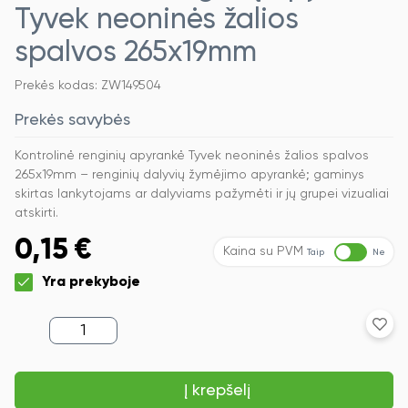
Tyvek neoninės žalios
spalvos 265x19mm
Prekės kodas: ZW149504
Prekės savybės
Kontrolinė renginių apyrankė Tyvek neoninės žalios spalvos
265x19mm – renginių dalyvių žymėjimo apyrankė; gaminys
skirtas lankytojams ar dalyviams pažymėti ir jų grupei vizualiai
atskirti.
0,15
€
Kaina su PVM
Taip
Ne
Yra prekyboje
produkto
kiekis:
Kontrolinė
renginių
Į krepšelį
apyrankė
Tyvek