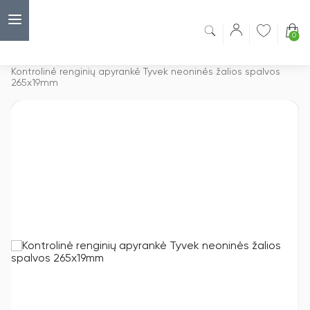
0
Capsulė
›
Vardinės kortelės ir jų priedai
›
Kontrolinė renginių apyrankė Tyvek neoninės žalios spalvos
265x19mm