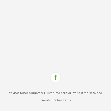
© Visos teisės saugomos |
Privatumo politika
|
Varle.lt marketplace
Sukurta:
PictureIDeas