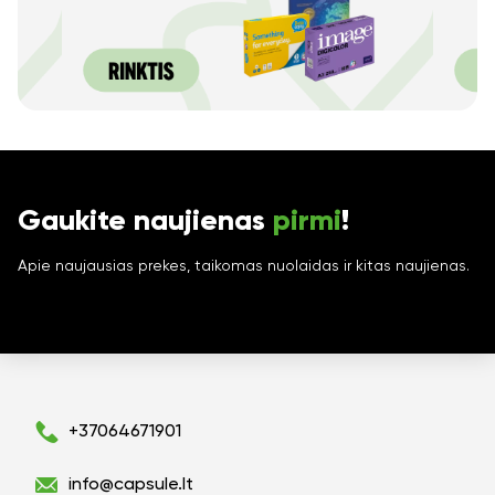
Gaukite naujienas
pirmi
!
Apie naujausias prekes, taikomas nuolaidas ir kitas naujienas.
+37064671901
info@capsule.lt