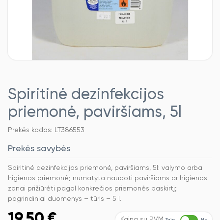
Spiritinė dezinfekcijos
priemonė, paviršiams, 5l
Prekės kodas: LT386553
Prekės savybės
Spiritinė dezinfekcijos priemonė, paviršiams, 5l: valymo arba
higienos priemonė; numatyta naudoti paviršiams ar higienos
zonai prižiūrėti pagal konkrečios priemonės paskirtį;
pagrindiniai duomenys – tūris – 5 l.
19,50
€
Kaina su PVM