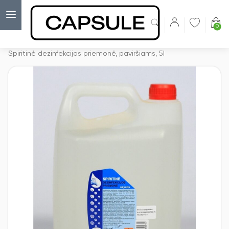
0
Capsulė
›
Dezinfekcijos įranga
›
Spiritinė dezinfekcijos priemonė, paviršiams, 5l