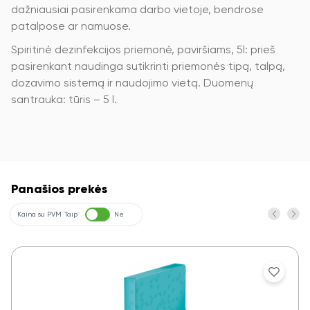
dažniausiai pasirenkama darbo vietoje, bendrose
patalpose ar namuose.
Spiritinė dezinfekcijos priemonė, paviršiams, 5l: prieš
pasirenkant naudinga sutikrinti priemonės tipą, talpą,
dozavimo sistemą ir naudojimo vietą. Duomenų
santrauka: tūris – 5 l.
Panašios prekės
Kaina su PVM
Taip
Ne