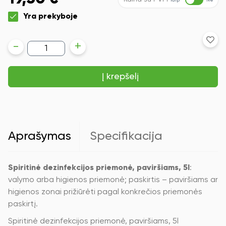
Taip
Ne
Yra prekyboje
produkto
-
+
kiekis:
Spiritinė
dezinfekcijos
Į krepšelį
priemonė,
paviršiams,
5l
Aprašymas
Specifikacija
Spiritinė dezinfekcijos priemonė, paviršiams, 5l
:
valymo arba higienos priemonė; paskirtis – paviršiams ar
higienos zonai prižiūrėti pagal konkrečios priemonės
paskirtį.
Spiritinė dezinfekcijos priemonė, paviršiams, 5l