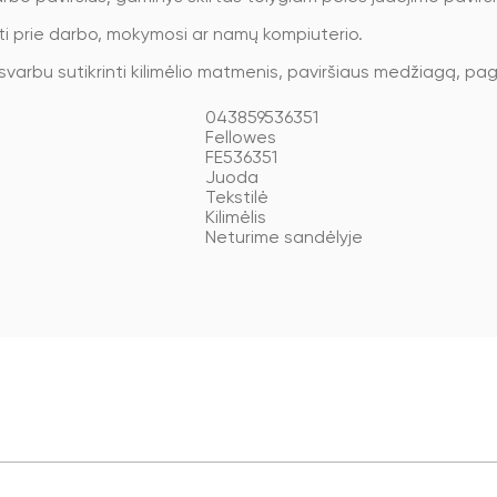
ti prie darbo, mokymosi ar namų kompiuterio.
 svarbu sutikrinti kilimėlio matmenis, paviršiaus medžiagą, pag
043859536351
Fellowes
FE536351
Juoda
Tekstilė
Kilimėlis
Neturime sandėlyje