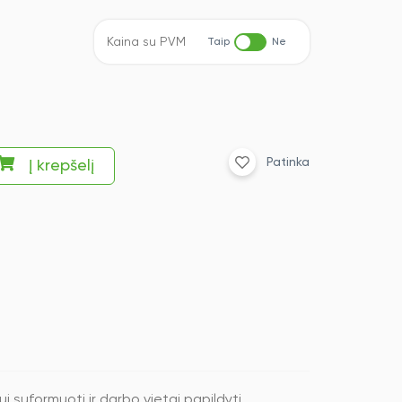
Kaina su PVM
Taip
Ne
Patinka
Į krepšelį
 suformuoti ir darbo vietai papildyti.