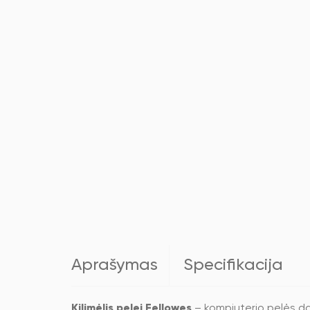
Aprašymas
Specifikacija
Kilimėlis pelei Fellowes
– kompiuterio pelės dar