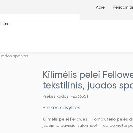
Apie
Periodiniai
filters
tches only
, juodos spalvos
Kilimėlis pelei Fellow
tekstilinis, juodos sp
Prekės kodas: FE536351
Prekės savybės
Kilimėlis pelei Fellowes – kompiuterio pelės d
judėjimo paviršiui suformuoti ir darbo vietai pa