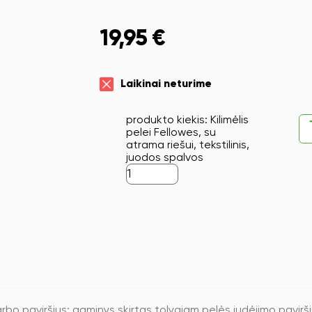
19,95
€
Laikinai neturime
produkto kiekis: Kilimėlis
pelei Fellowes, su
atrama riešui, tekstilinis,
juodos spalvos
bo paviršius; gaminys skirtas tolygiam pelės judėjimo paviršiui