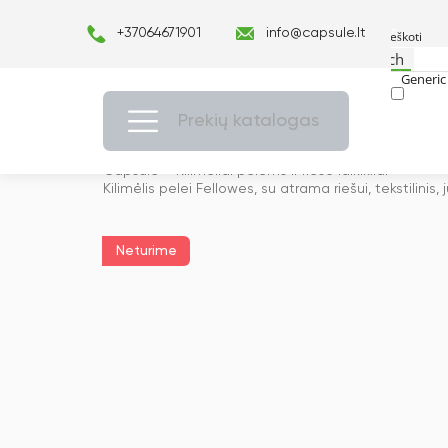
+37064671901
info@capsule.lt
Search
Generic 
Exact ma
Prekių katalogas
Capsulė
›
Kilimėliai pelėms ir riešo laikikliai
›
Kilimėlis pelei Fellowes, su atrama riešui, tekstilinis
Neturime