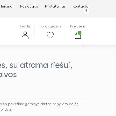
 leidinai
Paslaugos
Pristatymas
Kontaktai
Profilis
Norų sąrašas
Krepšelis
0
Atgal
es, su atrama riešui,
alvos
arbo paviršius; gaminys skirtas tolygiam pelės
pildyti.