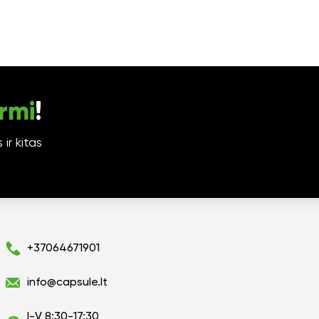
rmi
!
ir kitas
+37064671901
info@capsule.lt
I-V 8:30-17:30