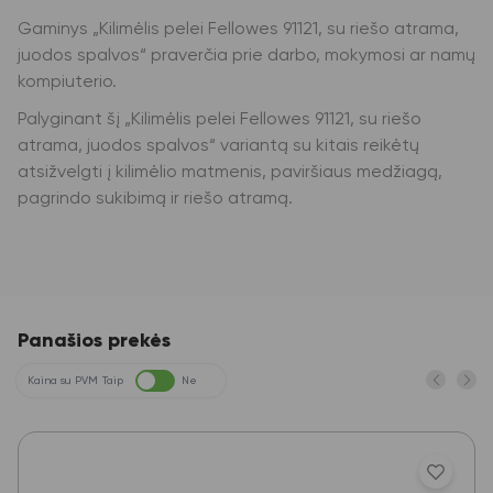
Gaminys „Kilimėlis pelei Fellowes 91121, su riešo atrama,
juodos spalvos“ praverčia prie darbo, mokymosi ar namų
kompiuterio.
Palyginant šį „Kilimėlis pelei Fellowes 91121, su riešo
atrama, juodos spalvos“ variantą su kitais reikėtų
atsižvelgti į kilimėlio matmenis, paviršiaus medžiagą,
pagrindo sukibimą ir riešo atramą.
Panašios prekės
Kaina su PVM
Taip
Ne