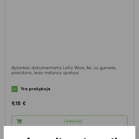
Aplankas dokumentams LeItz Wow, A4, su gumele,
plastikinis, ledo mėlynos spalvos
Yra prekyboje
9,15
€
Į krepšelį