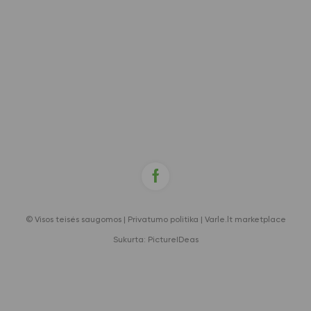
© Visos teisės saugomos |
Privatumo politika
|
Varle.lt marketplace
Sukurta:
PictureIDeas