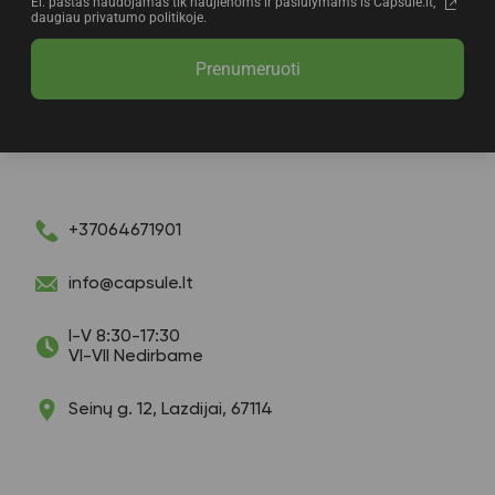
El. paštas naudojamas tik naujienoms ir pasiūlymams iš Capsule.lt,
daugiau privatumo politikoje.
Prenumeruoti
+37064671901
info@capsule.lt
I-V 8:30-17:30
VI-VII Nedirbame
Seinų g. 12, Lazdijai, 67114