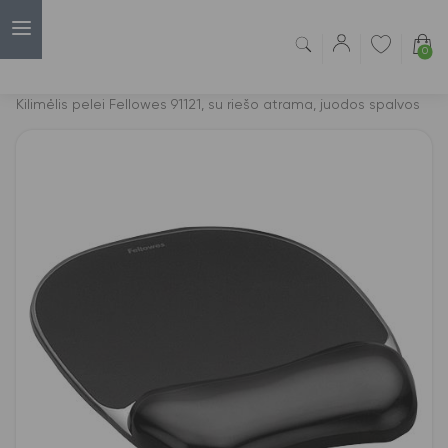
0
Capsulė
›
Kilimėliai pelėms ir riešo laikikliai
›
Kilimėlis pelei Fellowes 91121, su riešo atrama, juodos spalvos