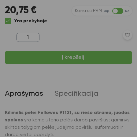
20,75
€
Kaina su PVM
Taip
Ne
Yra prekyboje
produkto
kiekis:
Kilimėlis
pelei
Į krepšelį
Fellowes
91121,
su
riešo
atrama,
juodos
spalvos
Aprašymas
Specifikacija
Kilimėlis pelei Fellowes 91121, su riešo atrama, juodos
spalvos
yra kompiuterio pelės darbo paviršius; gaminys
skirtas tolygiam pelės judėjimo paviršiui suformuoti ir
darbo vietai papildyti.