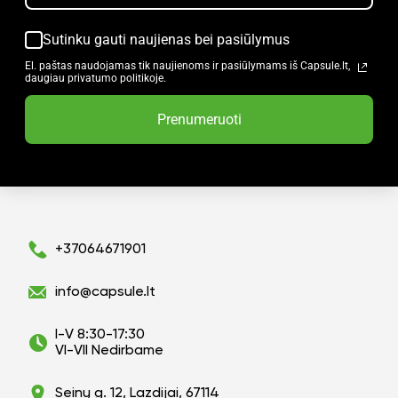
Sutinku gauti naujienas bei pasiūlymus
El. paštas naudojamas tik naujienoms ir pasiūlymams iš Capsule.lt,
daugiau privatumo politikoje.
Prenumeruoti
+37064671901
info@capsule.lt
I-V 8:30-17:30
VI-VII Nedirbame
Seinų g. 12, Lazdijai, 67114