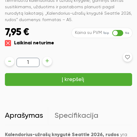
terminuota kalendoriaus ir užrašų knygelė; gaminys skirtas
susitikimams, užduotims ir pastaboms planuoti pagal
nurodytą laikotarpį. „Kalendorius-užrašų knygutė Seattle 2026,
rudos“ duomenys: formatas – A5.
7,95
€
Kaina su PVM
Taip
Ne
Laikinai neturime
produkto
-
+
kiekis:
Kalendorius-
užrašų
Į krepšelį
knygutė
Seattle
2026,
A5
diena
per
puslapį,
Aprašymas
Specifikacija
kietu
viršeliu,
rudos
spalvos
Kalendorius-užrašų knygutė Seattle 2026, rudos
yra