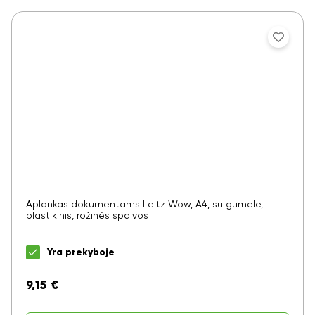
Aplankas dokumentams LeItz Wow, A4, su gumele,
plastikinis, rožinės spalvos
Yra prekyboje
9,15
€