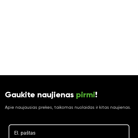
Gaukite naujienas
pirmi
!
Apie naujausias prekes, taikomas nuolaidas ir kitas naujienas.