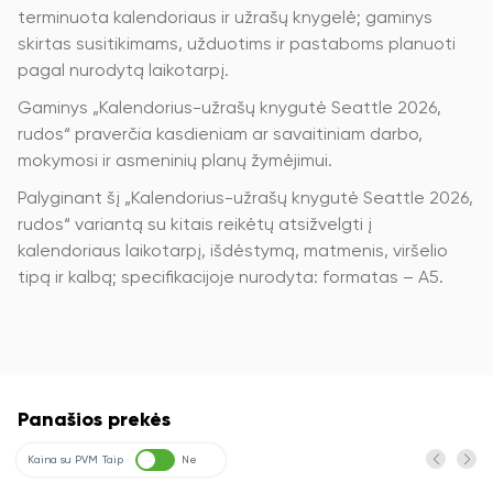
terminuota kalendoriaus ir užrašų knygelė; gaminys
skirtas susitikimams, užduotims ir pastaboms planuoti
pagal nurodytą laikotarpį.
Gaminys „Kalendorius-užrašų knygutė Seattle 2026,
rudos“ praverčia kasdieniam ar savaitiniam darbo,
mokymosi ir asmeninių planų žymėjimui.
Palyginant šį „Kalendorius-užrašų knygutė Seattle 2026,
rudos“ variantą su kitais reikėtų atsižvelgti į
kalendoriaus laikotarpį, išdėstymą, matmenis, viršelio
tipą ir kalbą; specifikacijoje nurodyta: formatas – A5.
Panašios prekės
Kaina su PVM
Taip
Ne