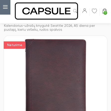
0
Capsulė
›
Darbo kalendoriai
›
Kalendorius-užrašų knygutė Seattle 2026, A5 diena per
puslapį, kietu viršeliu, rudos spalvos
Neturime