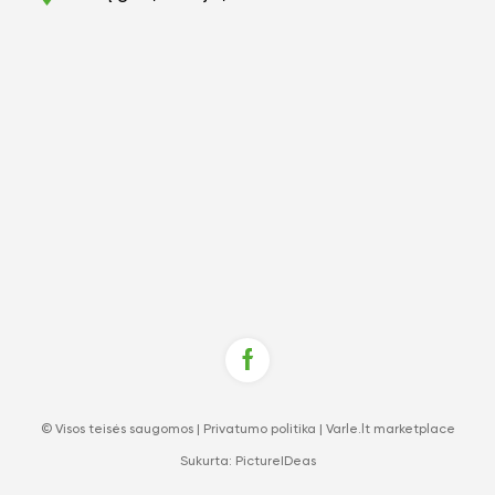
© Visos teisės saugomos |
Privatumo politika
|
Varle.lt marketplace
Sukurta:
PictureIDeas