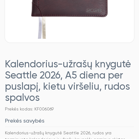
Kalendorius-užrašų knygutė
Seattle 2026, A5 diena per
puslapį, kietu viršeliu, rudos
spalvos
Prekės kodas: KF006069
Prekės savybės
Kalendorius-užrašų knygutė Seattle 2026, rudos yra