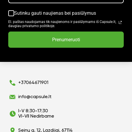
Sutinku gauti naujienas bei pasiūlymus
El. paštas naudojamas tik naujienoms ir pasiūlymams iš Capsule.lt,
daugiau privatumo politikoje.
Prenumeruoti
+37064671901
info@capsule.lt
I-V 8:30-17:30
VI-VII Nedirbame
Seinų g. 12, Lazdijai, 67114