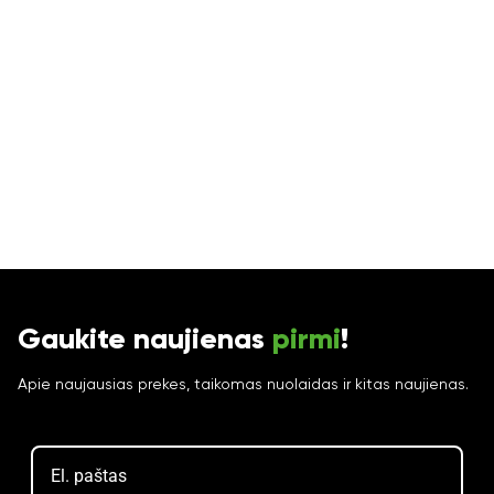
Gaukite naujienas
pirmi
!
Apie naujausias prekes, taikomas nuolaidas ir kitas naujienas.