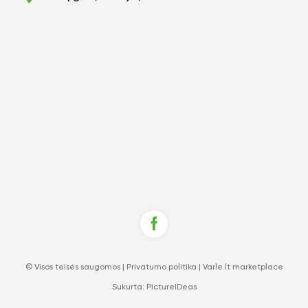
© Visos teisės saugomos |
Privatumo politika
|
Varle.lt marketplace
Sukurta:
PictureIDeas