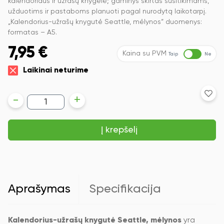
kalendoriaus ir užrašų knygelė; gaminys skirtas susitikimams,
užduotims ir pastaboms planuoti pagal nurodytą laikotarpį.
„Kalendorius-užrašų knygutė Seattle, mėlynos“ duomenys:
formatas – A5.
7,95
€
Kaina su PVM
Taip
Ne
Laikinai neturime
produkto
-
+
kiekis:
Kalendorius-
užrašų
Į krepšelį
knygutė
Seattle
2026,
A5,
diena
per
puslapį,
Aprašymas
Specifikacija
kietu
viršeliu,
mėlynos
spalvos
Kalendorius-užrašų knygutė Seattle, mėlynos
yra