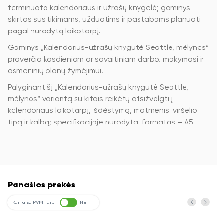
terminuota kalendoriaus ir užrašų knygelė; gaminys
skirtas susitikimams, užduotims ir pastaboms planuoti
pagal nurodytą laikotarpį.
Gaminys „Kalendorius-užrašų knygutė Seattle, mėlynos“
praverčia kasdieniam ar savaitiniam darbo, mokymosi ir
asmeninių planų žymėjimui.
Palyginant šį „Kalendorius-užrašų knygutė Seattle,
mėlynos“ variantą su kitais reikėtų atsižvelgti į
kalendoriaus laikotarpį, išdėstymą, matmenis, viršelio
tipą ir kalbą; specifikacijoje nurodyta: formatas – A5.
Panašios prekės
Kaina su PVM
Taip
Ne