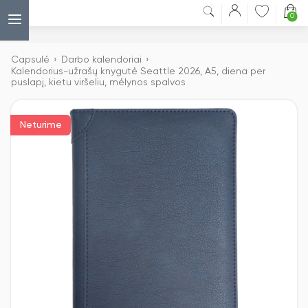
0
Capsulė
›
Darbo kalendoriai
›
Kalendorius-užrašų knygutė Seattle 2026, A5, diena per
puslapį, kietu viršeliu, mėlynos spalvos
Neturime