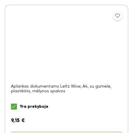
Aplankas dokumentams LeItz Wow, A4, su gumele,
plastikinis, mėlynos spalvos
Yra prekyboje
9,15
€