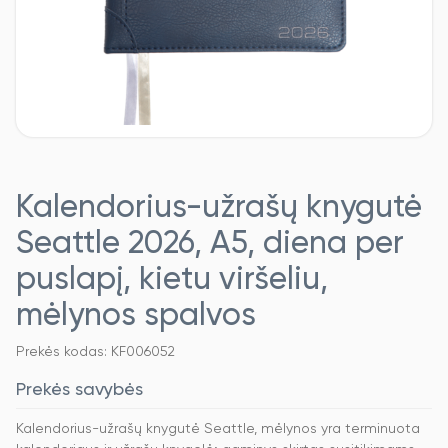
Kalendorius-užrašų knygutė
Seattle 2026, A5, diena per
puslapį, kietu viršeliu,
mėlynos spalvos
Prekės kodas: KF006052
Prekės savybės
Kalendorius-užrašų knygutė Seattle, mėlynos yra terminuota