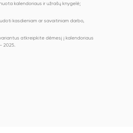
inuota kalendoriaus ir užrašų knygelė;
udoti kasdieniam ar savaitiniam darbo,
variantus atkreipkite dėmesį į kalendoriaus
 – 2025.