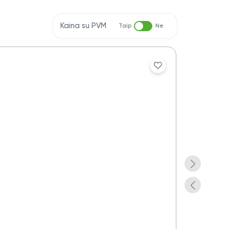
Kaina su PVM
Taip
Ne
Aplankas do
Yra pre