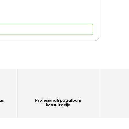
9,15
€
as
Profesionali pagalba ir
konsultacija