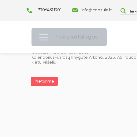
+37064671901
info@capsule.lt
Prekių katalogas
Capsulė
›
Darbo kalendoriai
›
Kalendorius-užrašų knygutė Arkona, 2025, A5, raudo
kietu viršeliu
Neturime