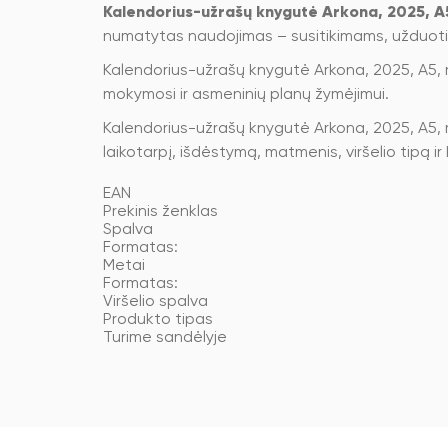
Kalendorius-užrašų knygutė Arkona, 2025, A5,
numatytas naudojimas – susitikimams, užduoti
Kalendorius-užrašų knygutė Arkona, 2025, A5, r
mokymosi ir asmeninių planų žymėjimui.
Kalendorius-užrašų knygutė Arkona, 2025, A5, ra
laikotarpį, išdėstymą, matmenis, viršelio tipą i
EAN
Prekinis ženklas
Spalva
Formatas:
Metai
Formatas:
Viršelio spalva
Produkto tipas
Turime sandėlyje