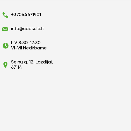
+37064671901
info@capsule.lt
I-V 8:30-17:30
VI-VII Nedirbame
Seinų g. 12, Lazdijai,
67114