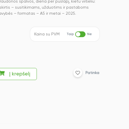
audonos spalvos, diena per puslapį, kietu viršeliu:
skirtis – susitikimams, užduotims ir pastaboms
savybės – formatas – A5 ir metai – 2025.
Kaina su PVM
Taip
Ne
Patinka
Į krepšelį