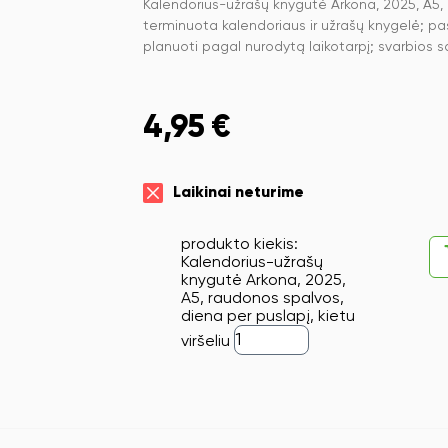
Kalendorius-užrašų knygutė Arkona, 2025, A5, r
terminuota kalendoriaus ir užrašų knygelė; pa
planuoti pagal nurodytą laikotarpį; svarbios 
4,95
€
Laikinai neturime
produkto kiekis:
Kalendorius-užrašų
knygutė Arkona, 2025,
A5, raudonos spalvos,
diena per puslapį, kietu
viršeliu