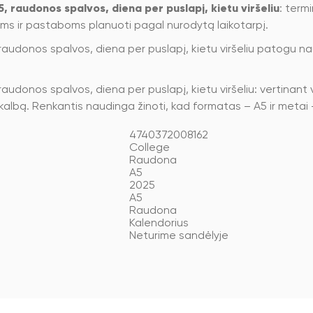
 raudonos spalvos, diena per puslapį, kietu viršeliu
: term
ms ir pastaboms planuoti pagal nurodytą laikotarpį.
audonos spalvos, diena per puslapį, kietu viršeliu patogu na
udonos spalvos, diena per puslapį, kietu viršeliu: vertinant 
r kalbą. Renkantis naudinga žinoti, kad formatas – A5 ir metai
4740372008162
College
Raudona
A5
2025
A5
Raudona
Kalendorius
Neturime sandėlyje