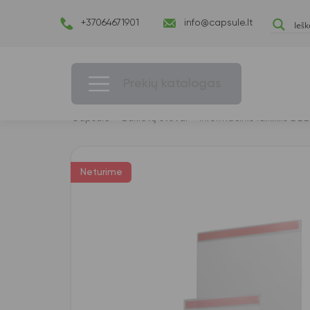
+37064671901
info@capsule.lt
Prekių katalogas
Capsulė
›
Bukletų stovai
›
Informacinis laikiklis DBB
Neturime