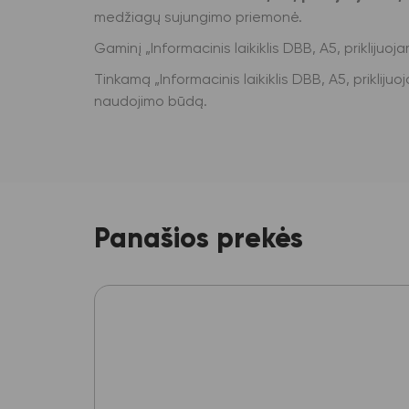
medžiagų sujungimo priemonė.
Gaminį „Informacinis laikiklis DBB, A5, prikliju
Tinkamą „Informacinis laikiklis DBB, A5, prikliju
naudojimo būdą.
Panašios prekės