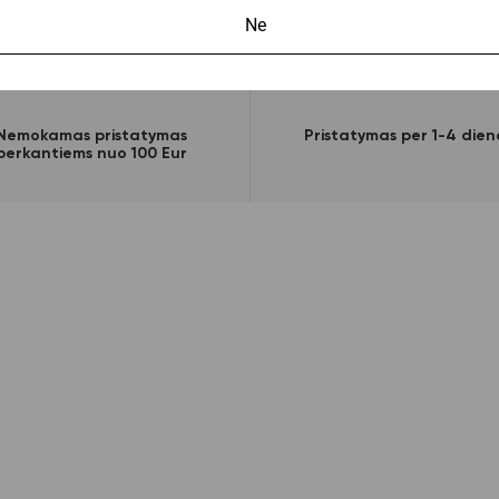
Ne
Nemokamas pristatymas
Pristatymas per 1-4 dien
perkantiems nuo 100 Eur