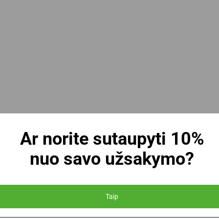
Ar norite sutaupyti 10%
nuo savo užsakymo?
Į krepšelį
Taip