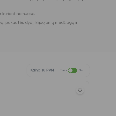
 ar kuriant namuose.
tipą, pakuotės dydį, klijuojamą medžiagą ir
Kaina su PVM
Taip
Ne