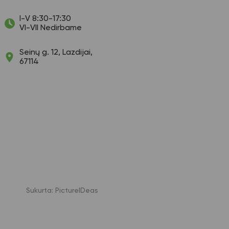
I-V 8:30-17:30
VI-VII Nedirbame
Seinų g. 12, Lazdijai,
67114
Sukurta:
PictureIDeas