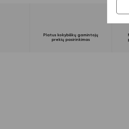
Platus kokybiškų gamintojų
prekių pasirinkimas