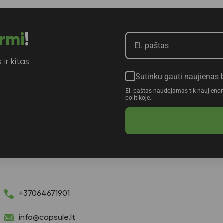
rmi
!
ir kitas
Sutinku gauti naujienas 
El. paštas naudojamas tik naujieno
politikoje.
+37064671901
info@capsule.lt