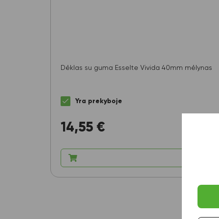
Dėklas su guma Esselte Vivida 40mm mėlynas
Yra prekyboje
14,55
€