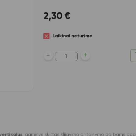
2,30
€
Laikinai neturime
produkto
-
+
kiekis:
Informacinis
laikiklis
DBB,
A5,
priklijuojamas,
vertikalus
 vertikalus
: gaminys skirtas klijavimo ar taisymo darbams pagal