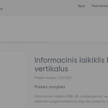
Apie
Periodiniai
, A5, priklijuojamas, vertikalus
Informacinis laikiklis
vertikalus
Prekės kodas: LT221220
Prekės savybės
Informacinis laikiklis DBB, A5, priklijuojamas, v
darbams pagal konkretaus klijų tipo paskirtį,