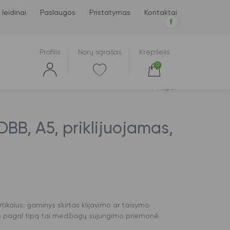
 leidinai
Paslaugos
Pristatymas
Kontaktai
Profilis
Norų sąrašas
Krepšelis
0
Atgal
 DBB, A5, priklijuojamas,
ertikalus: gaminys skirtas klijavimo ar taisymo
 o pagal tipą tai medžiagų sujungimo priemonė.