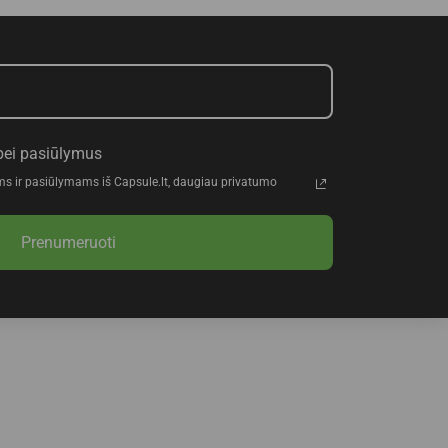
bei pasiūlymus
ms ir pasiūlymams iš Capsule.lt, daugiau privatumo
Prenumeruoti