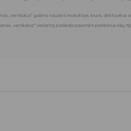
ojamas, vertikalus“ galima naudoti mokykloje, biure, dirbtuvėse
ojamas, vertikalus“ variantą padeda pasirinkti patikrinus klijų 