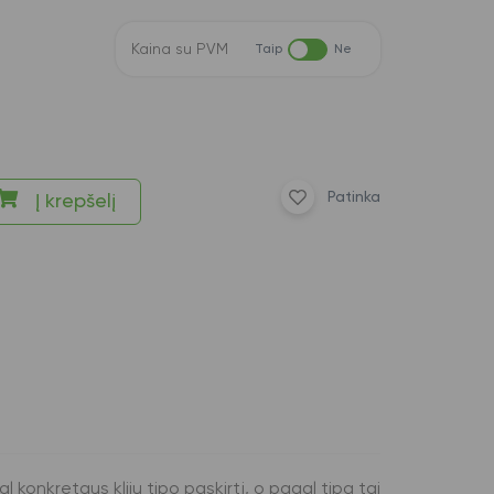
Kaina su PVM
Taip
Ne
Patinka
Į krepšelį
 konkretaus klijų tipo paskirtį, o pagal tipą tai