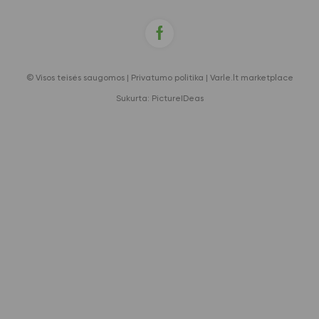
© Visos teisės saugomos |
Privatumo politika
|
Varle.lt marketplace
Sukurta:
PictureIDeas