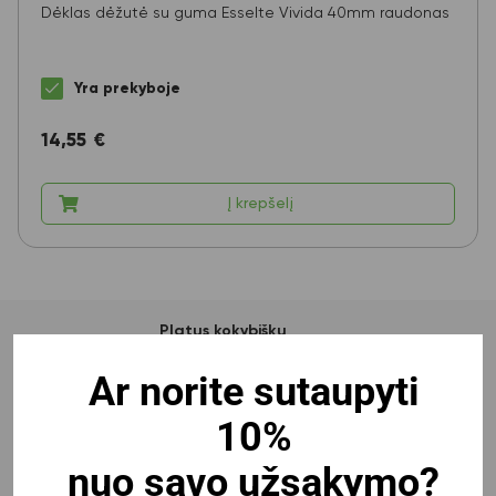
Dėklas dėžutė su guma Esselte Vivida 40mm raudonas
Yra prekyboje
14,55
€
Į krepšelį
Platus kokybiškų
gamintojų prekių
pasirinkimas
Ar norite sutaupyti
10%
Nemokamas pristatymas
perkantiems nuo 100 Eur
nuo savo užsakymo?