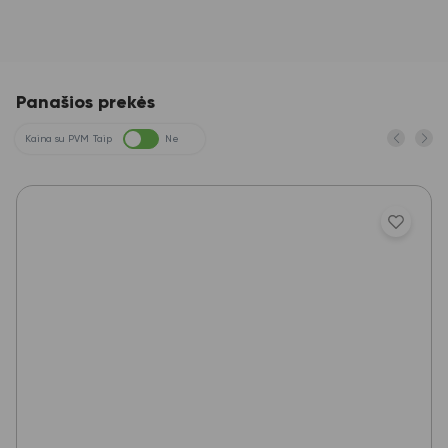
Panašios prekės
Kaina su PVM
Taip
Ne