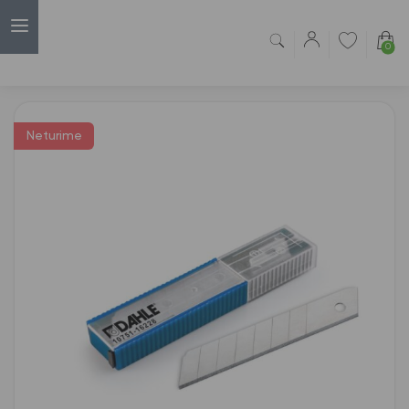
0
Capsulė
›
Kanceliariniai peiliukai
›
Geležtės Dahle 18 mm
Neturime