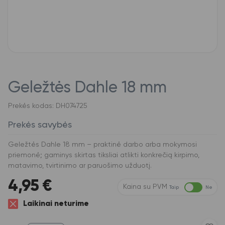
Geležtės Dahle 18 mm
Prekės kodas: DH074725
Prekės savybės
Geležtės Dahle 18 mm – praktinė darbo arba mokymosi
priemonė; gaminys skirtas tiksliai atlikti konkrečią kirpimo,
matavimo, tvirtinimo ar paruošimo užduotį.
4,95
€
Kaina su PVM
Taip
Ne
Laikinai neturime