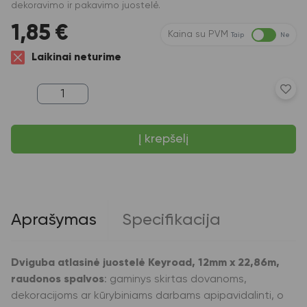
dekoravimo ir pakavimo juostelė.
1,85
€
Kaina su PVM
Taip
Ne
Laikinai neturime
produkto
kiekis:
Dviguba
atlasinė
Į krepšelį
juostelė
Keyroad,
12mm
x
22,86m,
raudonos
spalvos
Aprašymas
Specifikacija
Dviguba atlasinė juostelė Keyroad, 12mm x 22,86m,
raudonos spalvos
: gaminys skirtas dovanoms,
dekoracijoms ar kūrybiniams darbams apipavidalinti, o