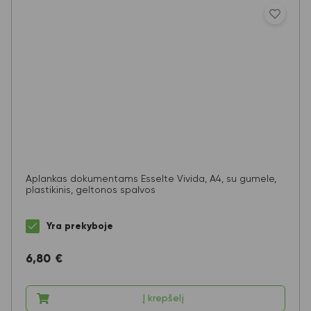
Aplankas dokumentams Esselte Vivida, A4, su gumele,
plastikinis, geltonos spalvos
Yra prekyboje
6,80
€
Į krepšelį