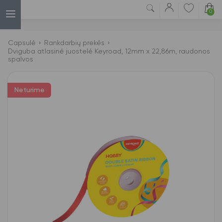
0
Capsulė
›
Rankdarbių prekės
›
Dviguba atlasinė juostelė Keyroad, 12mm x 22,86m, raudonos
spalvos
Neturime