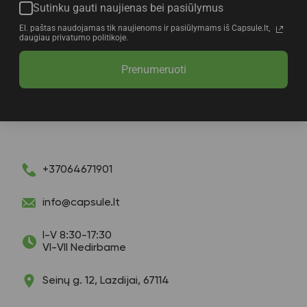
Sutinku gauti naujienas bei pasiūlymus
El. paštas naudojamas tik naujienoms ir pasiūlymams iš Capsule.lt,
daugiau privatumo politikoje.
Prenumeruoti
+37064671901
info@capsule.lt
I-V 8:30-17:30
VI-VII Nedirbame
Seinų g. 12, Lazdijai, 67114