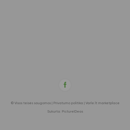
© Visos teisės saugomos |
Privatumo politika
|
Varle.lt marketplace
Sukurta:
PictureIDeas