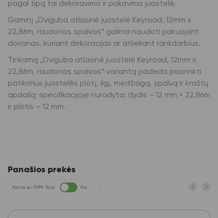
pagal tipą tai dekoravimo ir pakavimo juostelė.
Gaminį „Dviguba atlasinė juostelė Keyroad, 12mm x
22,86m, raudonos spalvos“ galima naudoti pakuojant
dovanas, kuriant dekoracijas ar atliekant rankdarbius.
Tinkamą „Dviguba atlasinė juostelė Keyroad, 12mm x
22,86m, raudonos spalvos“ variantą padeda pasirinkti
patikrinus juostelės plotį, ilgį, medžiagą, spalvą ir kraštų
apdailą; specifikacijoje nurodyta: dydis – 12 mm × 22,86m
ir plotis – 12 mm.
Panašios prekės
Kaina su PVM
Taip
Ne