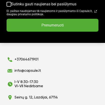
Sutinku gauti naujienas bei pasiūlymus
El. paštas naudojamas tik naujienoms ir pasiūlymams iš Capsule.lt,
daugiau privatumo politikoje.
Prenumeruoti
+37064671901
info@capsule.lt
I-V 8:30-17:30
VI-VII Nedirbame
Seinų g. 12, Lazdijai, 67114