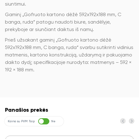
siuntimui.
Gaminį „Gofruoto kartono dėžė 592x192x188 mm, C
banga, ruda“ patogu naudoti biure, sandėlyje,
prekyboje ar siunčiant daiktus iš namų.
Prieš užsakant gaminį „Gofruoto kartono dėžė
592x192x188 mm, C banga, ruda“ svarbu sutikrinti vidinius
matmenis, kartono konstrukciją, uždarymą ir pakuojamo
daikto dydį; specifikacijoje nurodyta: matmenys – 592 ×
192 × 188 mm.
Panašios prekės
Kaina su PVM
Taip
Ne