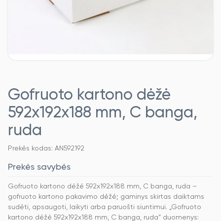
Gofruoto kartono dėžė
592x192x188 mm, C banga,
ruda
Prekės kodas: AN592192
Prekės savybės
Gofruoto kartono dėžė 592x192x188 mm, C banga, ruda –
gofruoto kartono pakavimo dėžė; gaminys skirtas daiktams
sudėti, apsaugoti, laikyti arba paruošti siuntimui. „Gofruoto
kartono dėžė 592x192x188 mm, C banga, ruda“ duomenys: