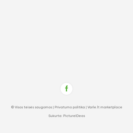
© Visos teisės saugomos |
Privatumo politika
|
Varle.lt marketplace
Sukurta:
PictureIDeas