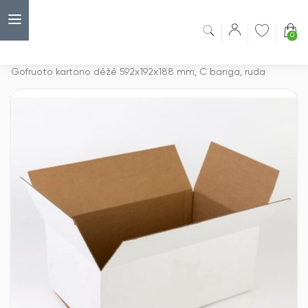
0
Capsulė
›
Pakavimo reikmenys
›
Gofruoto kartono dėžė 592x192x188 mm, C banga, ruda