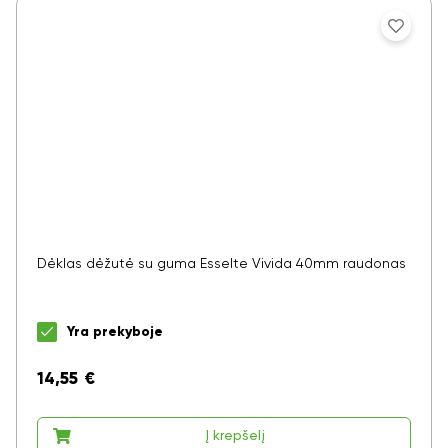
Dėklas dėžutė su guma Esselte Vivida 40mm raudonas
Yra prekyboje
14,55
€
Į krepšelį