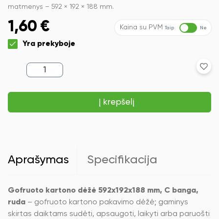
matmenys – 592 × 192 × 188 mm.
1,60
€
Kaina su PVM
Taip
Ne
Yra prekyboje
produkto
kiekis:
Gofruoto
kartono
Į krepšelį
dėžė
592x192x188
mm,
C
banga,
ruda
Aprašymas
Specifikacija
Gofruoto kartono dėžė 592x192x188 mm, C banga,
ruda
– gofruoto kartono pakavimo dėžė; gaminys
skirtas daiktams sudėti, apsaugoti, laikyti arba paruošti