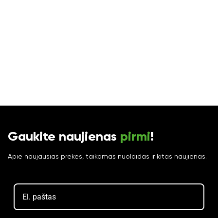
Gaukite naujienas
pirmi
!
Apie naujausias prekes, taikomas nuolaidas ir kitas naujienas.