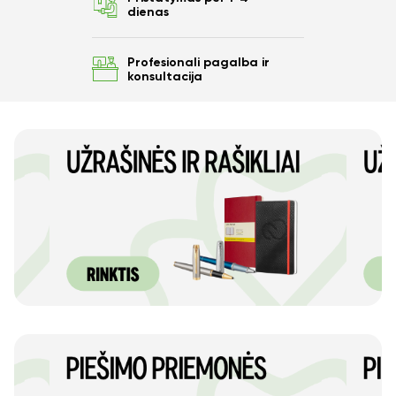
dienas
Profesionali pagalba ir
konsultacija
Ar norite sutaupyti
10%
nuo savo užsakymo?
Taip