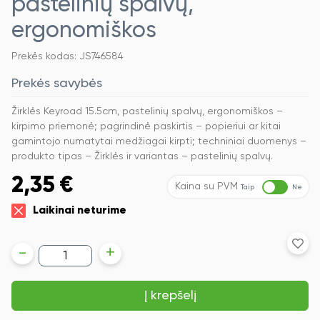
pastelinių spalvų,
ergonomiškos
Prekės kodas: JS746584
Prekės savybės
Žirklės Keyroad 15.5cm, pastelinių spalvų, ergonomiškos –
kirpimo priemonė; pagrindinė paskirtis – popieriui ar kitai
gamintojo numatytai medžiagai kirpti; techniniai duomenys –
produkto tipas – Žirklės ir variantas – pastelinių spalvų.
2,35
€
Kaina su PVM
Taip
Ne
Laikinai neturime
produkto
-
+
kiekis:
Žirklės
Keyroad
Į krepšelį
15.5cm,
pastelinių