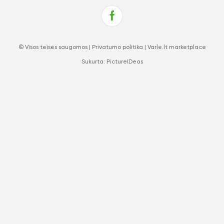
© Visos teisės saugomos |
Privatumo politika
|
Varle.lt marketplace
Sukurta:
PictureIDeas