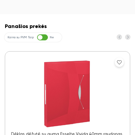
Panašios prekės
Kaina su PVM
Taip
Ne
Dėklas dėžutė su guma Esselte Vivida 40mm raudonas