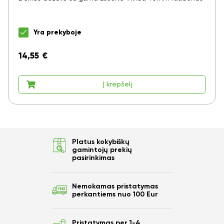
Yra prekyboje
14,55
€
Į krepšelį
Platus kokybiškų
gamintojų prekių
pasirinkimas
Nemokamas pristatymas
perkantiems nuo 100 Eur
Pristatymas per 1-4