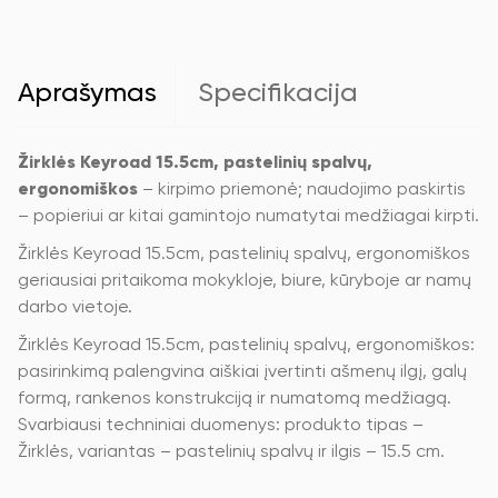
spalvų,
ergonomiškos
Aprašymas
Specifikacija
Žirklės Keyroad 15.5cm, pastelinių spalvų,
ergonomiškos
– kirpimo priemonė; naudojimo paskirtis
– popieriui ar kitai gamintojo numatytai medžiagai kirpti.
Žirklės Keyroad 15.5cm, pastelinių spalvų, ergonomiškos
geriausiai pritaikoma mokykloje, biure, kūryboje ar namų
darbo vietoje.
Žirklės Keyroad 15.5cm, pastelinių spalvų, ergonomiškos:
pasirinkimą palengvina aiškiai įvertinti ašmenų ilgį, galų
formą, rankenos konstrukciją ir numatomą medžiagą.
Svarbiausi techniniai duomenys: produkto tipas –
Žirklės, variantas – pastelinių spalvų ir ilgis – 15.5 cm.