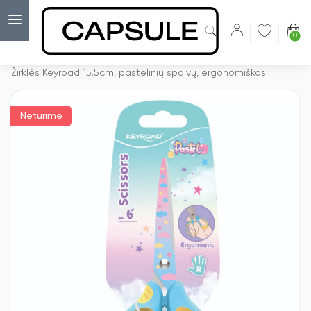
0
Capsulė
›
Žirklės
›
Žirklės Keyroad 15.5cm, pastelinių spalvų, ergonomiškos
Neturime