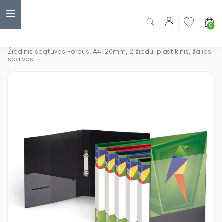
0
Capsulė
›
Segtuvai su 2-jų žiedų mechanizmu
›
Žiedinis segtuvas Forpus, A4, 20mm, 2 žiedų, plastikinis, žalios
spalvos