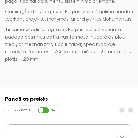
pagal tipą tai dokumentų sisteminimo priemonė.
Gaminį „Žiedinis segtuvas Forpus, žalios“ galima naudoti
tvarkant projektų, mokymosi ar archyvinius dokumentus.
Tinkamą „Žiedinis segtuvas Forpus, žalios“ variantą
padeda pasirinkti patikrinus formatą, nugarėlės plotį,
žiedų ar mechanizmo tipą ir talpą; specifikacijoje
nurodyta: formatas – A4, žiedų skaičius – 2 ir nugarėlės
plotis – 20 mm.
Panašios prekės
Kaina su PVM
Taip
Ne