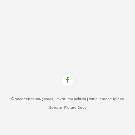
© Visos teisės saugomos |
Privatumo politika
|
Varle.lt marketplace
Sukurta:
PictureIDeas