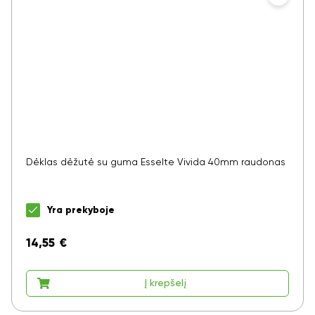
Dėklas dėžutė su guma Esselte Vivida 40mm raudonas
Yra prekyboje
14,55
€
Į krepšelį