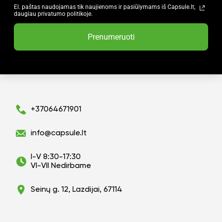
El. paštas naudojamas tik naujienoms ir pasiūlymams iš Capsule.lt,
daugiau privatumo politikoje.
Prenumeruoti
+37064671901
info@capsule.lt
I-V 8:30-17:30
VI-VII Nedirbame
Seinų g. 12, Lazdijai, 67114