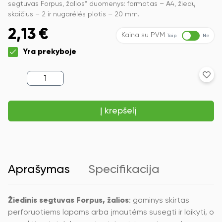
segtuvas Forpus, žalios“ duomenys: formatas – A4, žiedų
skaičius – 2 ir nugarėlės plotis – 20 mm.
2,13
€
Kaina su PVM
Taip
Ne
Yra prekyboje
produkto
kiekis:
Žiedinis
segtuvas
Į krepšelį
Forpus,
A4,
20mm,
2
žiedų,
plastikinis,
žalios
Aprašymas
Specifikacija
spalvos
Žiedinis segtuvas Forpus, žalios
: gaminys skirtas
perforuotiems lapams arba įmautėms susegti ir laikyti, o