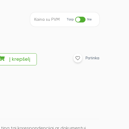
Kaina su PVM
Taip
Ne
Patinka
Į krepšelį
al tipą tai korespondencijai ar dokumentui