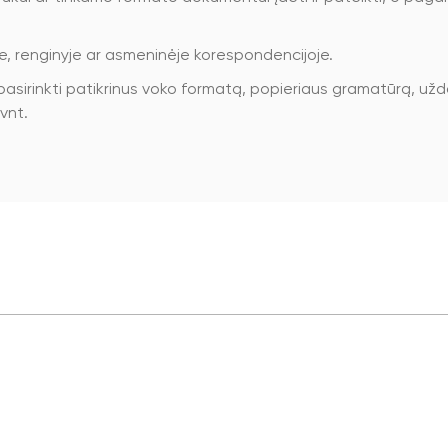
e, renginyje ar asmeninėje korespondencijoje.
irinkti patikrinus voko formatą, popieriaus gramatūrą, uždar
vnt.