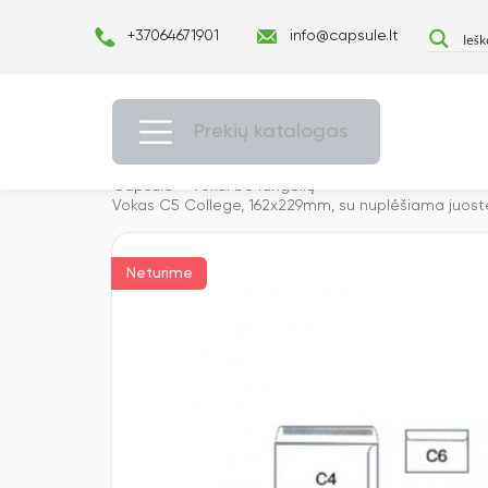
+37064671901
info@capsule.lt
Prekių katalogas
Capsulė
›
Vokai be langelių
›
Vokas C5 College, 162x229mm, su nuplėšiama juostel
Neturime