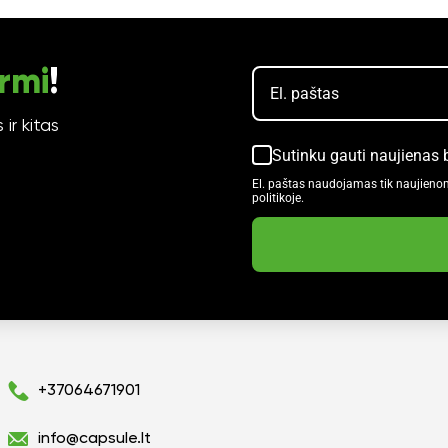
rmi
!
ir kitas
Sutinku gauti naujienas 
El. paštas naudojamas tik naujieno
politikoje.
+37064671901
info@capsule.lt