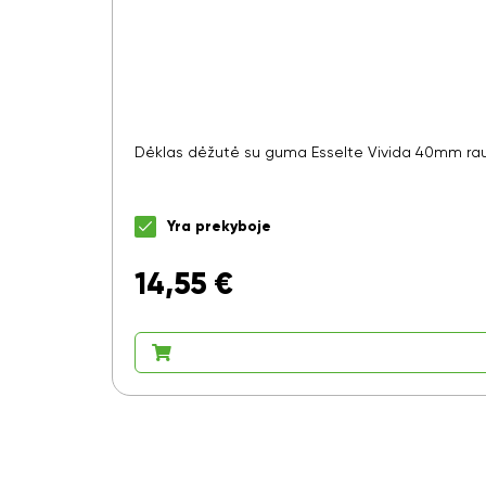
Dėklas dėžutė su guma Esselte Vivida 40mm r
Yra prekyboje
14,55
€