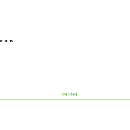
audonas
Ar norite sutaupyti 10%
Į krepšelį
nuo savo užsakymo?