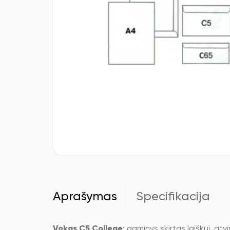
Aprašymas
Specifikacija
Vokas C5 College
: gaminys skirtas laiškui, at