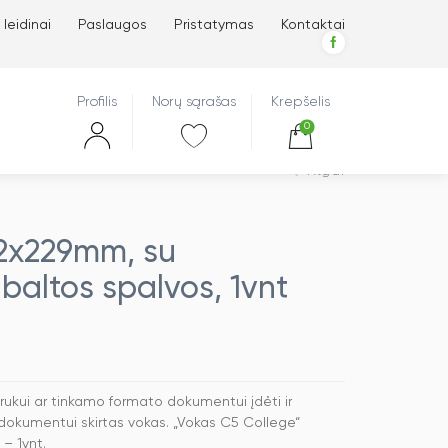
 leidinai
Paslaugos
Pristatymas
Kontaktai
Profilis
Norų sąrašas
Krepšelis
0
Atgal
62x229mm, su
baltos spalvos, 1vnt
irukui ar tinkamo formato dokumentui įdėti ir
r dokumentui skirtas vokas. „Vokas C5 College“
– 1vnt.