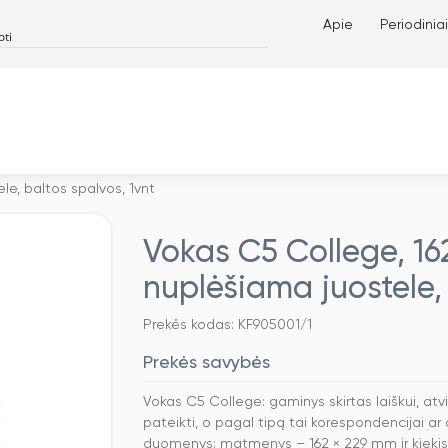
Apie
Periodiniai
e, baltos spalvos, 1vnt
Vokas C5 College, 1
nuplėšiama juostele, 
Prekės kodas: KF905001/1
Prekės savybės
Vokas C5 College: gaminys skirtas laiškui, atv
pateikti, o pagal tipą tai korespondencijai a
duomenys: matmenys – 162 × 229 mm ir kiekis 