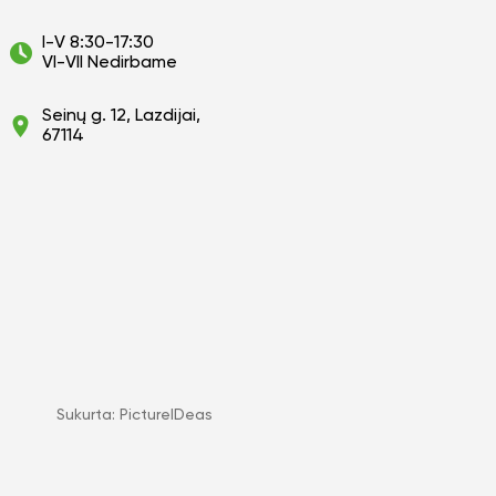
I-V 8:30-17:30
VI-VII Nedirbame
Seinų g. 12, Lazdijai,
67114
Sukurta:
PictureIDeas