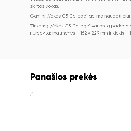
skirtas vokas.
Gaminį „Vokas C5 College“ galima naudoti biur
Tinkamą „Vokas C5 College“ variantą padeda pas
nurodyta: matmenys – 162 × 229 mm ir kiekis – 1
Panašios prekės