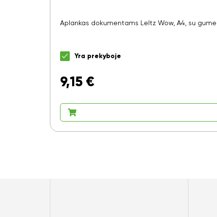
Aplankas dokumentams LeItz Wow, A4, su gumele, 
Yra prekyboje
9,15
€