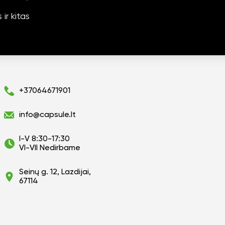
ir kitas
+37064671901
info@capsule.lt
I-V 8:30-17:30
VI-VII Nedirbame
Seinų g. 12, Lazdijai,
67114