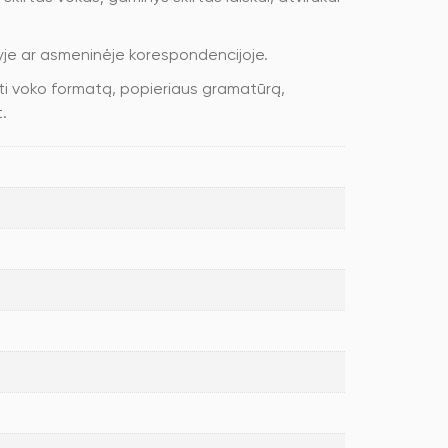
yje ar asmeninėje korespondencijoje.
nti voko formatą, popieriaus gramatūrą,
.