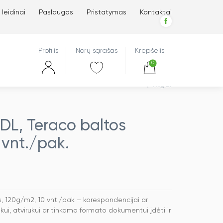
 leidinai
Paslaugos
Pristatymas
Kontaktai
Profilis
Norų sąrašas
Krepšelis
0
Atgal
 DL, Teraco baltos
 vnt./pak.
s, 120g/m2, 10 vnt./pak – korespondencijai ar
kui, atvirukui ar tinkamo formato dokumentui įdėti ir