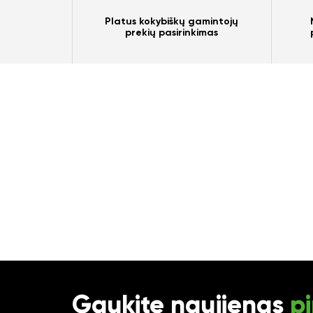
Platus kokybiškų gamintojų
prekių pasirinkimas
Gaukite naujienas
pi