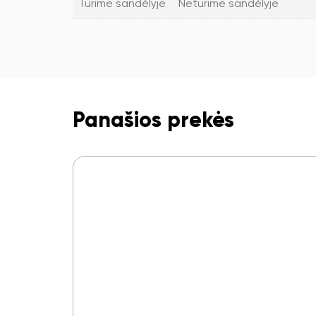
Turime sandėlyje
Neturime sandėlyje
Panašios prekės