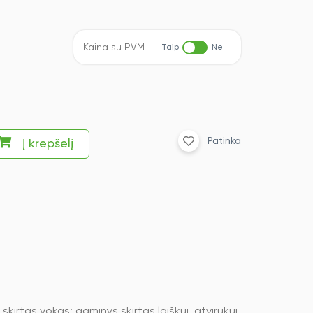
Kaina su PVM
Taip
Ne
Patinka
Į krepšelį
irtas vokas; gaminys skirtas laiškui, atvirukui