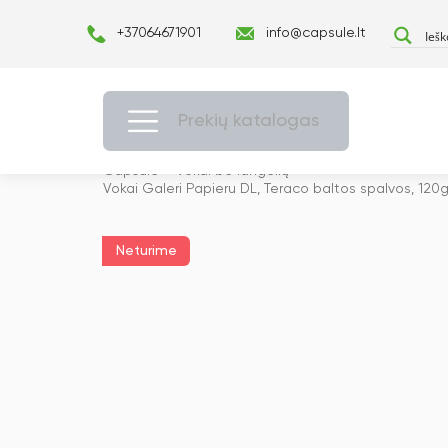
+37064671901
info@capsule.lt
Prekių katalogas
Capsulė
›
Vokai be langelių
›
Vokai Galeri Papieru DL, Teraco baltos spalvos, 120
Neturime