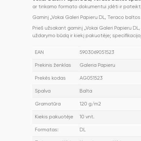
ar tinkamo formato dokumentui įdėti ir pateikti
Gaminį „Vokai Galeri Papieru DL, Teraco baltos
Prieš užsakant gaminį „Vokai Galeri Papieru DL
uždarymo būdą ir kiekį pakuotėje; specifikacijo
EAN
5903069051523
Prekinis ženklas
Galeria Papieru
Prekės kodas
AG051523
Spalva
Balta
Gramatūra
120 g/m2
Kiekis pakuotėje
10 vnt.
Formatas:
DL