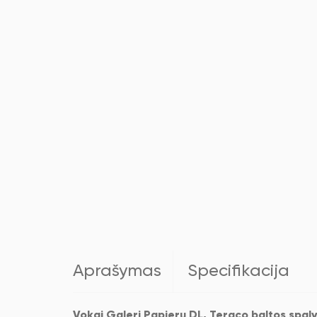
Aprašymas
Specifikacija
Vokai Galeri Papieru DL, Teraco baltos spal