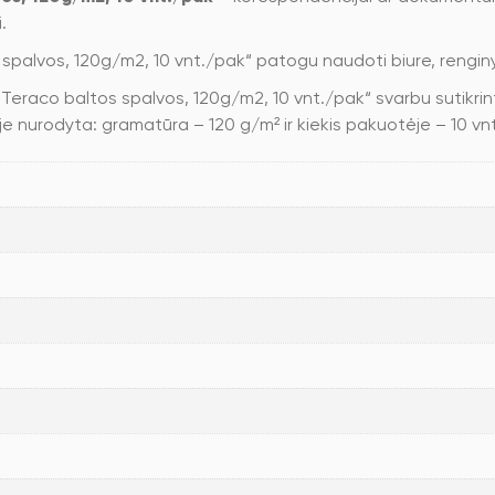
.
 spalvos, 120g/m2, 10 vnt./pak“ patogu naudoti biure, rengin
, Teraco baltos spalvos, 120g/m2, 10 vnt./pak“ svarbu sutikri
je nurodyta: gramatūra – 120 g/m² ir kiekis pakuotėje – 10 vnt