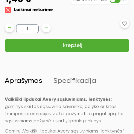
Taip
Ne
Laikinai neturime
produkto
-
+
kiekis:
Vaikiški
lipdukai
Į krepšelį
Avery
sąsiuviniams.
lenktynės
Aprašymas
Specifikacija
Vaikiški lipdukai Avery sąsiuviniams. lenktynės
:
gaminys skirtas sąsiuvinio savininko, dalyko ar kitos
trumpos informacijos vietai pažymėti, o pagal tipą tai
sąsiuviniams pažymėti skirtų lipdukų rinkinys.
Gaminį „Vaikiški lipdukai Avery sąsiuviniams. lenktynės“