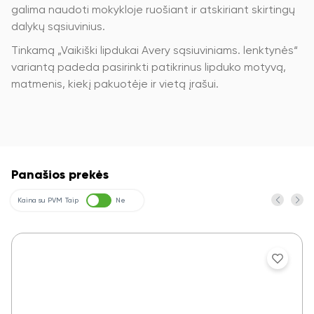
galima naudoti mokykloje ruošiant ir atskiriant skirtingų
dalykų sąsiuvinius.
Tinkamą „Vaikiški lipdukai Avery sąsiuviniams. lenktynės“
variantą padeda pasirinkti patikrinus lipduko motyvą,
matmenis, kiekį pakuotėje ir vietą įrašui.
Panašios prekės
Kaina su PVM
Taip
Ne