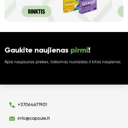
Gaukite naujienas
pirmi
!
Apie naujausias prekes, taikomas nuolaidas ir kitas naujienas.
+37064671901
info@capsule.lt