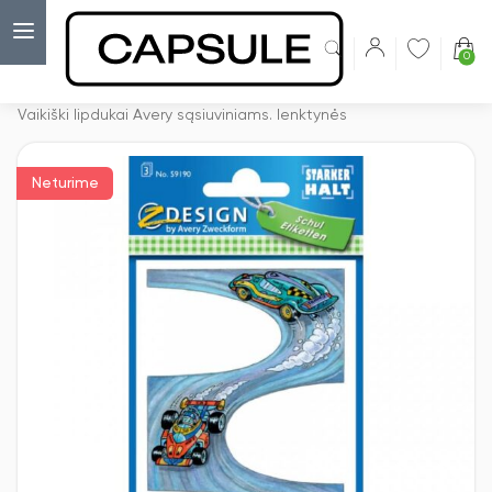
0
Capsulė
›
Vaikiški lipdukai
›
Vaikiški lipdukai Avery sąsiuviniams. lenktynės
Neturime