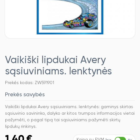
Vaikiški lipdukai Avery
sąsiuviniams. lenktynės
Prekės kodas: ZW591901
Prekės savybės
Vaikiški lipdukai Avery sąsiuviniams. lenktynės: gaminys skirtas
sąsiuvinio savininko, dalyko ar kitos trumpos informacijos vietai
pažymėti, o pagal tipą tai sąsiuviniams pažymėti skirtų
lipdukų rinkinys.
1,40
€
Kaina su PVM