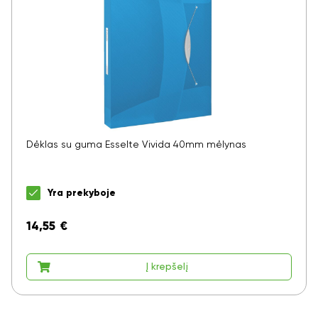
Dėklas su guma Esselte Vivida 40mm mėlynas
Yra prekyboje
14,55
€
Ar norite sutaupyti
Į krepšelį
10%