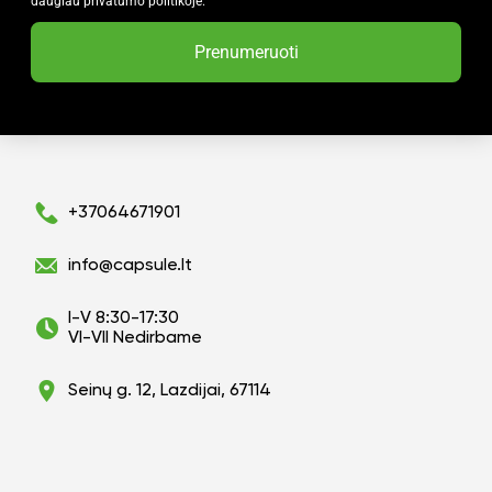
daugiau privatumo politikoje.
Prenumeruoti
+37064671901
info@capsule.lt
I-V 8:30-17:30
VI-VII Nedirbame
Seinų g. 12, Lazdijai, 67114