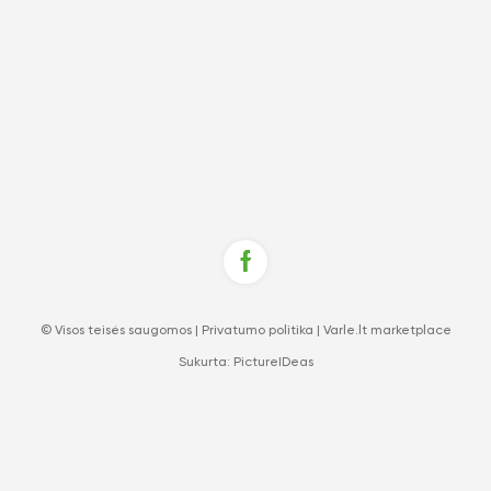
© Visos teisės saugomos |
Privatumo politika
|
Varle.lt marketplace
Sukurta:
PictureIDeas