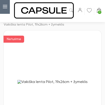
0
Capsulė
›
Magnetinės lentos
›
Vaikiška lenta Pilot, 19x26cm + žymeklis
Neturime