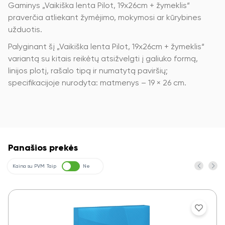
Gaminys „Vaikiška lenta Pilot, 19x26cm + žymeklis“
praverčia atliekant žymėjimo, mokymosi ar kūrybines
užduotis.
Palyginant šį „Vaikiška lenta Pilot, 19x26cm + žymeklis“
variantą su kitais reikėtų atsižvelgti į galiuko formą,
linijos plotį, rašalo tipą ir numatytą paviršių;
specifikacijoje nurodyta: matmenys – 19 × 26 cm.
Panašios prekės
Kaina su PVM
Taip
Ne