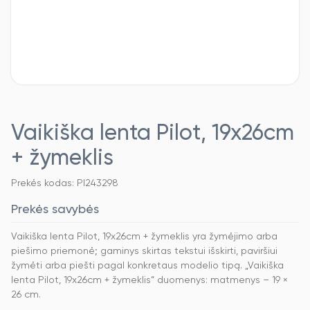
Vaikiška lenta Pilot, 19x26cm
+ žymeklis
Prekės kodas: PI243298
Prekės savybės
Vaikiška lenta Pilot, 19x26cm + žymeklis yra žymėjimo arba
piešimo priemonė; gaminys skirtas tekstui išskirti, paviršiui
žymėti arba piešti pagal konkretaus modelio tipą. „Vaikiška
lenta Pilot, 19x26cm + žymeklis“ duomenys: matmenys – 19 ×
26 cm.