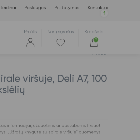
 leidinai
Paslaugos
Pristatymas
Kontaktai
Profilis
Norų sąrašas
Krepšelis
0
Atgal
ale viršuje, Deli A7, 100
slėlių
rtas informacijai, užduotims ar pastaboms fiksuoti
nys. „Užrašų knygutė su spirale viršuje“ duomenys: