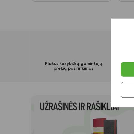
Platus kokybiškų gamintojų
prekių pasirinkimas