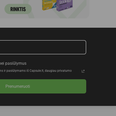
bei pasiūlymus
ms ir pasiūlymams iš Capsule.lt, daugiau privatumo
Prenumeruoti