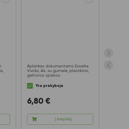
z
Aplankas dokumentams Esselte
Dėklas su
s,
Vivida, A4, su gumele, plastikinis,
40mm mė
geltonos spalvos
Yra prekyboje
Yra 
6,80
€
14,5
Į krepšelį