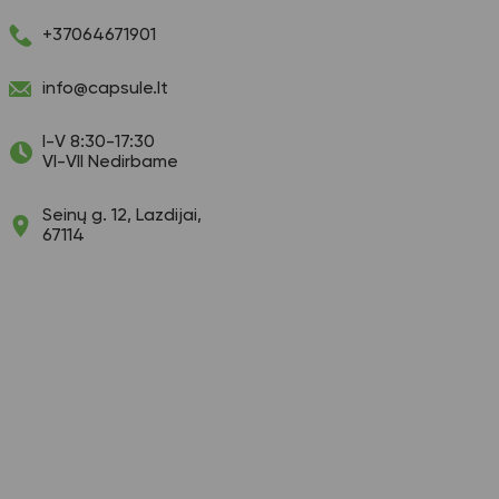
+37064671901
info@capsule.lt
I-V 8:30-17:30
VI-VII Nedirbame
Seinų g. 12, Lazdijai,
67114