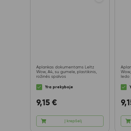
Aplankas dokumentams LeItz
Apla
Wow, A4, su gumele, plastikinis,
Wow, 
rožinės spalvos
ledo
Yra prekyboje
9,15
€
9,1
Į krepšelį