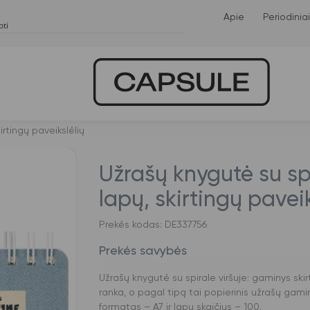
Apie
Periodiniai
irtingų paveikslėlių
Užrašų knygutė su spir
lapų, skirtingų paveik
Prekės kodas: DE337756
Prekės savybės
Užrašų knygutė su spirale viršuje: gaminys ski
ranka, o pagal tipą tai popierinis užrašų gami
formatas – A7 ir lapų skaičius – 100.