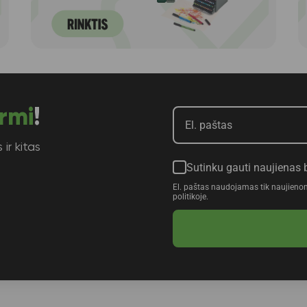
rmi
!
ir kitas
Sutinku gauti naujienas 
El. paštas naudojamas tik naujieno
politikoje.