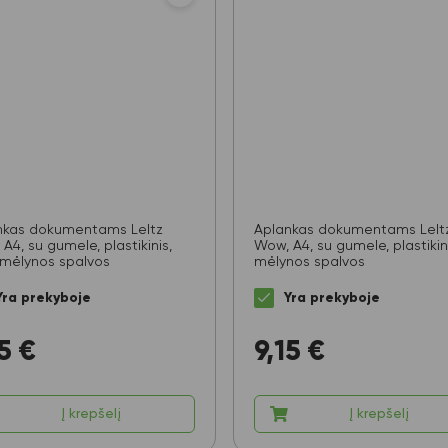
nkas dokumentams LeItz
Aplankas dokumentams LeIt
A4, su gumele, plastikinis,
Wow, A4, su gumele, plastikini
 mėlynos spalvos
mėlynos spalvos
Yra prekyboje
Yra prekyboje
5
€
9,15
€
Į krepšelį
Į krepšelį