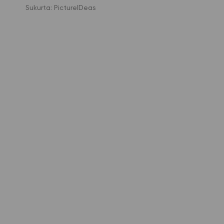
Sukurta:
PictureIDeas