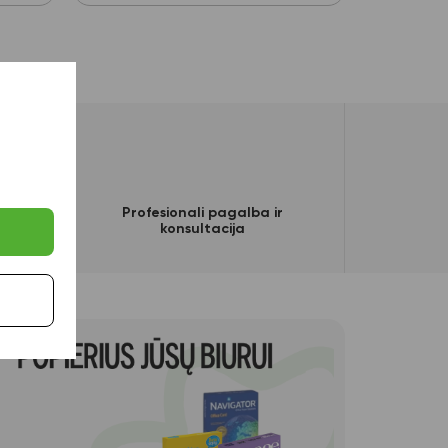
as
Profesionali pagalba ir
konsultacija