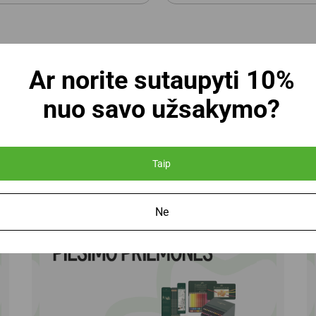
Ar norite sutaupyti 10%
nuo savo užsakymo?
Nemokamas pristatymas
Pristatymas per 1-4 dien
perkantiems nuo 100 Eur
Taip
Ne