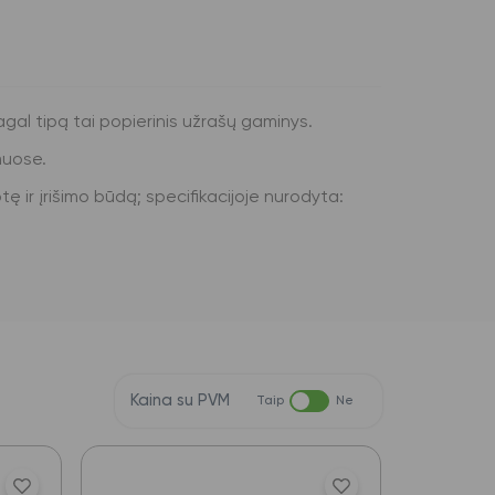
agal tipą tai popierinis užrašų gaminys.
muose.
ę ir įrišimo būdą; specifikacijoje nurodyta:
Kaina su PVM
Taip
Ne