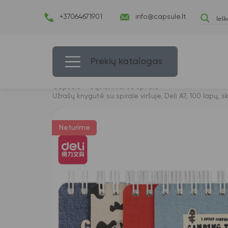
+37064671901
info@capsule.lt
Prekių katalogas
Capsulė
›
Sąsiuviniai su spirale
›
Užrašų knygutė su spirale viršuje, Deli A7, 100 lapų, sk
Neturime