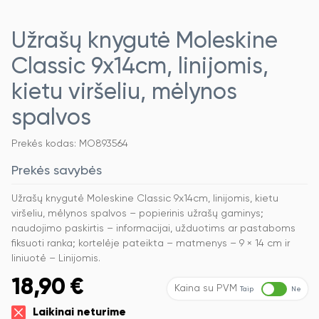
Užrašų knygutė Moleskine
Classic 9x14cm, linijomis,
kietu viršeliu, mėlynos
spalvos
Prekės kodas: MO893564
Prekės savybės
Užrašų knygutė Moleskine Classic 9x14cm, linijomis, kietu
viršeliu, mėlynos spalvos – popierinis užrašų gaminys;
naudojimo paskirtis – informacijai, užduotims ar pastaboms
fiksuoti ranka; kortelėje pateikta – matmenys – 9 × 14 cm ir
liniuotė – Linijomis.
18,90
€
Kaina su PVM
Taip
Ne
Laikinai neturime