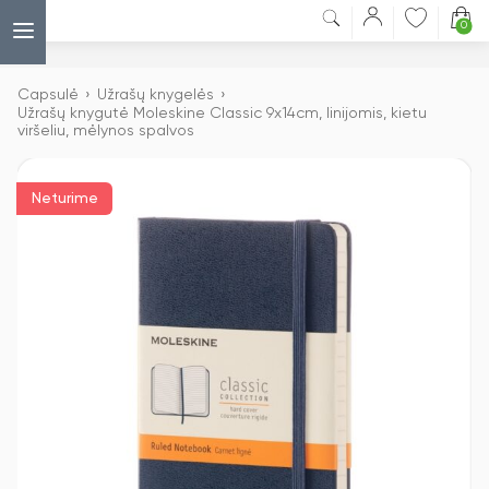
0
Capsulė
›
Užrašų knygelės
›
Užrašų knygutė Moleskine Classic 9x14cm, linijomis, kietu
viršeliu, mėlynos spalvos
Neturime