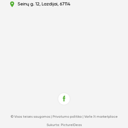
Seinų g. 12, Lazdijai, 67114
© Visos teisės saugomos |
Privatumo politika
|
Varle.lt marketplace
Sukurta:
PictureIDeas