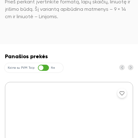
Prieš perkant įvertinkite formatą, lapų skaičių, liniuotę ir
įrišimo būdą. Šį variantą apibūdina matmenys – 9 × 14
cm ir liniuotė – Linijomis.
Panašios prekės
Kaina su PVM
Taip
Ne