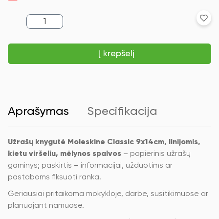
produkto
kiekis:
Užrašų
knygutė
Į krepšelį
Moleskine
Classic
9x14cm,
linijomis,
kietu
viršeliu,
mėlynos
Aprašymas
Specifikacija
spalvos
Užrašų knygutė Moleskine Classic 9x14cm, linijomis,
kietu viršeliu, mėlynos spalvos
– popierinis užrašų
gaminys; paskirtis – informacijai, užduotims ar
pastaboms fiksuoti ranka.
Geriausiai pritaikoma mokykloje, darbe, susitikimuose ar
planuojant namuose.