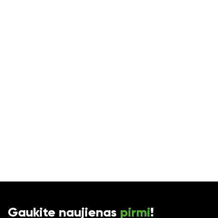
Ne
Gaukite naujienas
pirmi
!