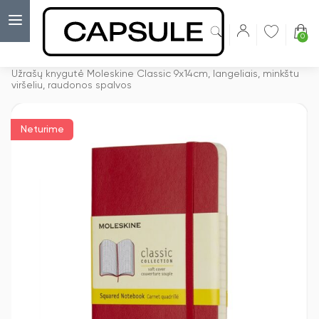
0
Capsulė
›
Užrašų knygelės
›
Užrašų knygutė Moleskine Classic 9x14cm, langeliais, minkštu
viršeliu, raudonos spalvos
Neturime