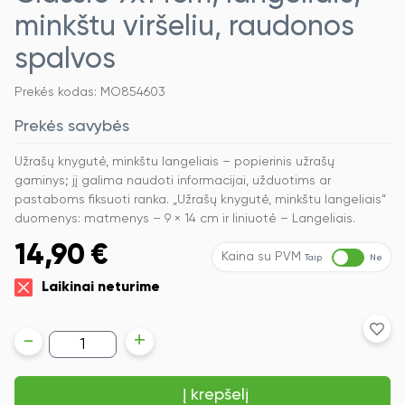
minkštu viršeliu, raudonos
spalvos
Prekės kodas: MO854603
Prekės savybės
Užrašų knygutė, minkštu langeliais – popierinis užrašų
gaminys; jį galima naudoti informacijai, užduotims ar
pastaboms fiksuoti ranka. „Užrašų knygutė, minkštu langeliais“
duomenys: matmenys – 9 × 14 cm ir liniuotė – Langeliais.
14,90
€
Kaina su PVM
Taip
Ne
Laikinai neturime
produkto
-
+
kiekis:
Užrašų
knygutė
Į krepšelį
Moleskine