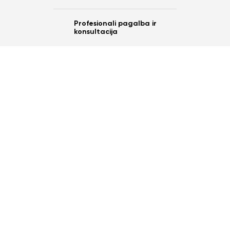
Profesionali pagalba ir
konsultacija
Ar norite sutaupyti
10%
nuo savo užsakymo?
Taip