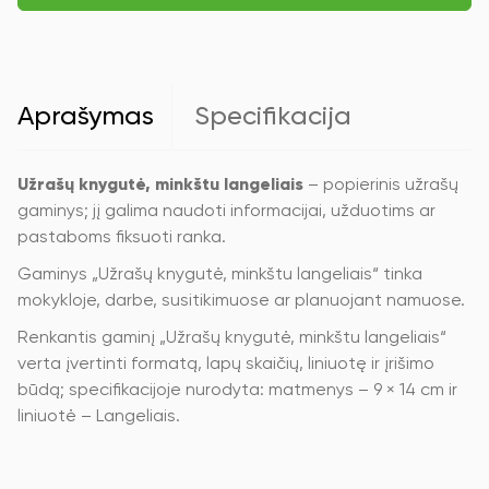
Classic
9x14cm,
langeliais,
minkštu
viršeliu,
raudonos
Aprašymas
Specifikacija
spalvos
Užrašų knygutė, minkštu langeliais
– popierinis užrašų
gaminys; jį galima naudoti informacijai, užduotims ar
pastaboms fiksuoti ranka.
Gaminys „Užrašų knygutė, minkštu langeliais“ tinka
mokykloje, darbe, susitikimuose ar planuojant namuose.
Renkantis gaminį „Užrašų knygutė, minkštu langeliais“
verta įvertinti formatą, lapų skaičių, liniuotę ir įrišimo
būdą; specifikacijoje nurodyta: matmenys – 9 × 14 cm ir
liniuotė – Langeliais.