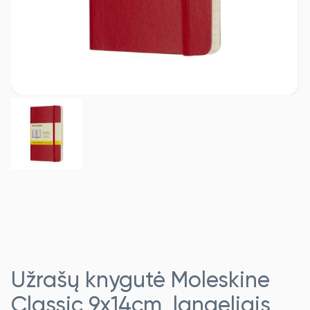
Užrašų knygutė Moleskine
Classic 9x14cm, langeliais,