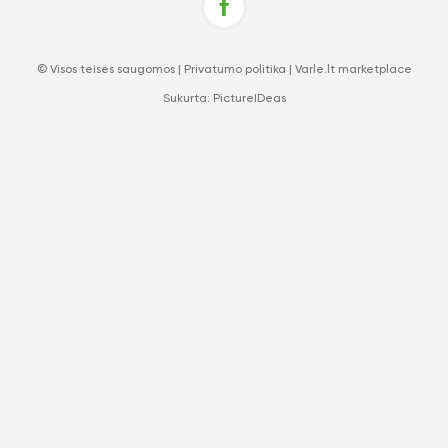
© Visos teisės saugomos |
Privatumo politika
|
Varle.lt marketplace
Sukurta:
PictureIDeas