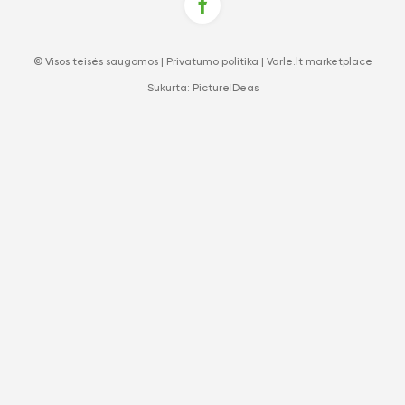
© Visos teisės saugomos |
Privatumo politika
|
Varle.lt marketplace
Sukurta:
PictureIDeas