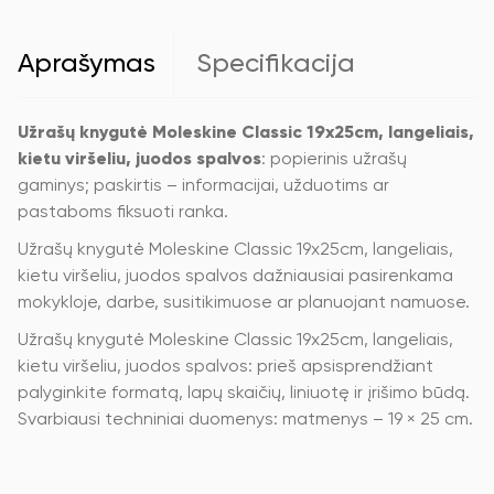
kietu
viršeliu,
juodos
Aprašymas
Specifikacija
spalvos
Užrašų knygutė Moleskine Classic 19x25cm, langeliais,
kietu viršeliu, juodos spalvos
: popierinis užrašų
gaminys; paskirtis – informacijai, užduotims ar
pastaboms fiksuoti ranka.
Užrašų knygutė Moleskine Classic 19x25cm, langeliais,
kietu viršeliu, juodos spalvos dažniausiai pasirenkama
mokykloje, darbe, susitikimuose ar planuojant namuose.
Užrašų knygutė Moleskine Classic 19x25cm, langeliais,
kietu viršeliu, juodos spalvos: prieš apsisprendžiant
palyginkite formatą, lapų skaičių, liniuotę ir įrišimo būdą.
Svarbiausi techniniai duomenys: matmenys – 19 × 25 cm.