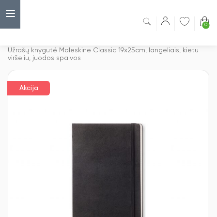
0
Capsulė
›
Akcijos
›
Užrašų knygutė Moleskine Classic 19x25cm, langeliais, kietu
viršeliu, juodos spalvos
Akcija