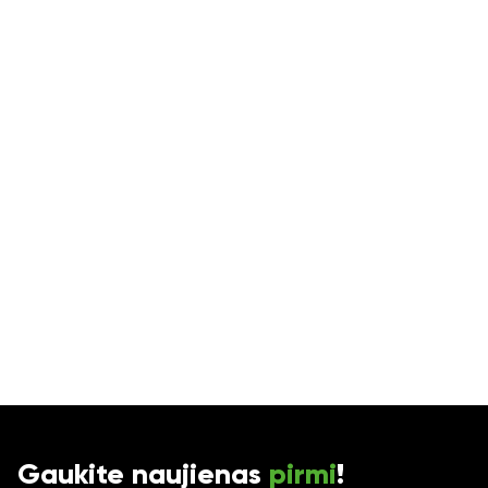
Gaukite naujienas
pirmi
!