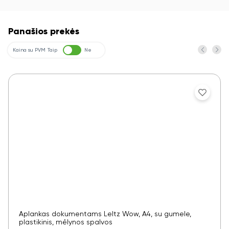
Panašios prekės
Kaina su PVM
Taip
Ne
Aplankas dokumentams LeItz Wow, A4, su gumele,
plastikinis, mėlynos spalvos