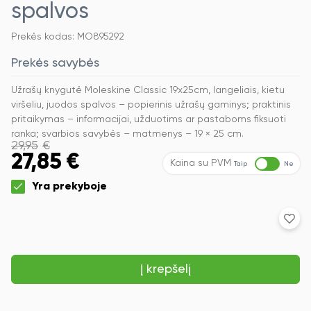
spalvos
Prekės kodas: MO895292
Prekės savybės
Užrašų knygutė Moleskine Classic 19x25cm, langeliais, kietu
viršeliu, juodos spalvos – popierinis užrašų gaminys; praktinis
pritaikymas – informacijai, užduotims ar pastaboms fiksuoti
ranka; svarbios savybės – matmenys – 19 × 25 cm.
29,95
€
27,85
€
Kaina su PVM
Taip
Ne
Yra prekyboje
produkto
kiekis:
Užrašų
knygutė
Į krepšelį
Moleskine
Classic
19x25cm,
langeliais,