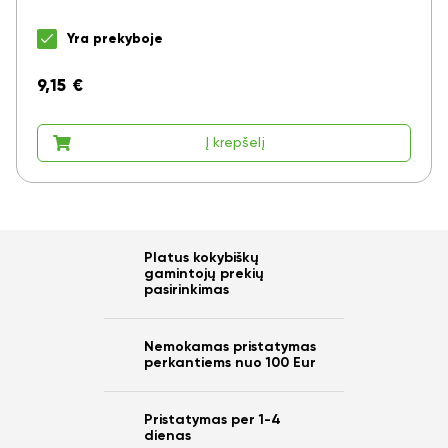
Yra prekyboje
9,15
€
Į krepšelį
Platus kokybiškų
gamintojų prekių
pasirinkimas
Nemokamas pristatymas
perkantiems nuo 100 Eur
Pristatymas per 1-4
dienas