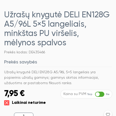
Užrašų knygutė DELI EN128G
A5/96L 5×5 langeliais,
minkštas PU viršelis,
mėlynos spalvos
Prekės kodas: DE435466
Prekės savybės
Užrašų knygutė DELI EN128G A5/96L 5×5 langeliais yra
popierinis užrašų gaminys; gaminys skirtas informacijai,
užduotims ar pastaboms fiksuoti ranka.
7,95
€
Kaina su PVM
Taip
Ne
Laikinai neturime
produkto