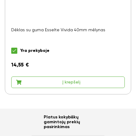
Dėklas su guma Esselte Vivida 40mm mėlynas
Yra prekyboje
14,55
€
Į krepšelį
Platus kokybiškų
gamintojų prekių
pasirinkimas