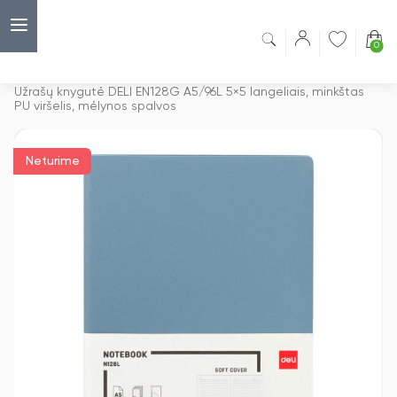
0
Capsulė
›
Užrašų knygelės
›
Užrašų knygutė DELI EN128G A5/96L 5×5 langeliais, minkštas
PU viršelis, mėlynos spalvos
Neturime