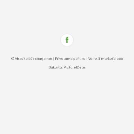
© Visos teisės saugomos |
Privatumo politika
|
Varle.lt marketplace
Sukurta:
PictureIDeas