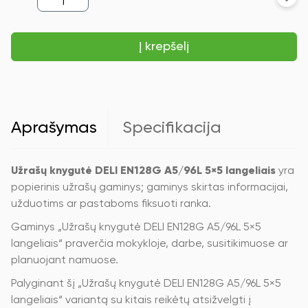
kiekis:
Užrašų
knygutė
Į krepšelį
DELI
EN128G
A5/96L
5×5
langeliais,
minkštas
PU
Aprašymas
Specifikacija
viršelis,
mėlynos
spalvos
Užrašų knygutė DELI EN128G A5/96L 5×5 langeliais
yra
popierinis užrašų gaminys; gaminys skirtas informacijai,
užduotims ar pastaboms fiksuoti ranka.
Gaminys „Užrašų knygutė DELI EN128G A5/96L 5×5
langeliais“ praverčia mokykloje, darbe, susitikimuose ar
planuojant namuose.
Palyginant šį „Užrašų knygutė DELI EN128G A5/96L 5×5
langeliais“ variantą su kitais reikėtų atsižvelgti į