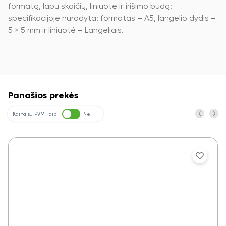
formatą, lapų skaičių, liniuotę ir įrišimo būdą;
specifikacijoje nurodyta: formatas – A5, langelio dydis –
5 × 5 mm ir liniuotė – Langeliais.
Panašios prekės
Kaina su PVM
Taip
Ne