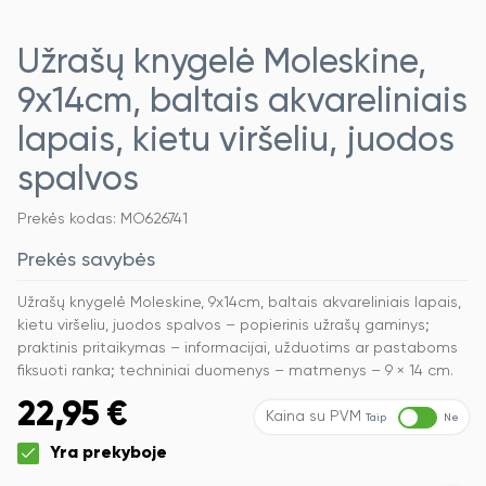
Užrašų knygelė Moleskine,
9x14cm, baltais akvareliniais
lapais, kietu viršeliu, juodos
spalvos
Prekės kodas: MO626741
Prekės savybės
Užrašų knygelė Moleskine, 9x14cm, baltais akvareliniais lapais,
kietu viršeliu, juodos spalvos – popierinis užrašų gaminys;
praktinis pritaikymas – informacijai, užduotims ar pastaboms
fiksuoti ranka; techniniai duomenys – matmenys – 9 × 14 cm.
22,95
€
Kaina su PVM
Taip
Ne
Yra prekyboje