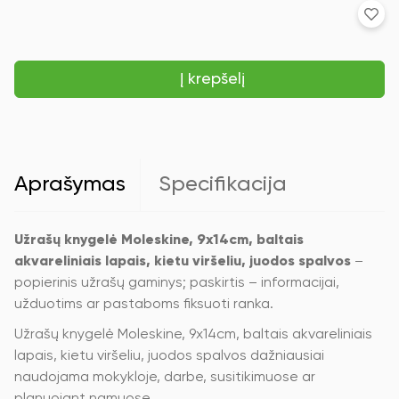
produkto
kiekis:
Užrašų
knygelė
Į krepšelį
Moleskine,
9x14cm,
baltais
akvareliniais
lapais,
kietu
viršeliu,
Aprašymas
Specifikacija
juodos
spalvos
Užrašų knygelė Moleskine, 9x14cm, baltais
akvareliniais lapais, kietu viršeliu, juodos spalvos
–
popierinis užrašų gaminys; paskirtis – informacijai,
užduotims ar pastaboms fiksuoti ranka.
Užrašų knygelė Moleskine, 9x14cm, baltais akvareliniais
lapais, kietu viršeliu, juodos spalvos dažniausiai
naudojama mokykloje, darbe, susitikimuose ar