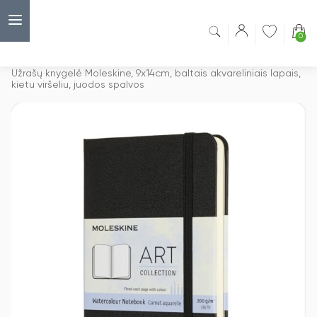
0
Capsulė
›
Užrašų knygelės
›
Užrašų knygelė Moleskine, 9x14cm, baltais akvareliniais lapais,
kietu viršeliu, juodos spalvos