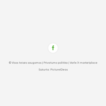
© Visos teisės saugomos |
Privatumo politika
|
Varle.lt marketplace
Sukurta:
PictureIDeas