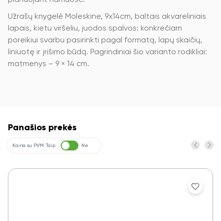
planuojant namuose.
Užrašų knygelė Moleskine, 9x14cm, baltais akvareliniais
lapais, kietu viršeliu, juodos spalvos: konkrečiam
poreikiui svarbu pasirinkti pagal formatą, lapų skaičių,
liniuotę ir įrišimo būdą. Pagrindiniai šio varianto rodikliai:
matmenys – 9 × 14 cm.
Panašios prekės
Kaina su PVM
Taip
Ne