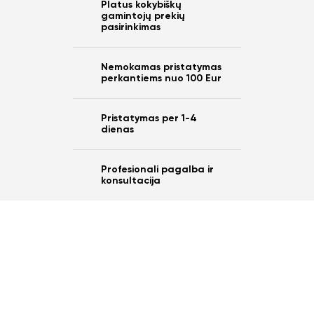
Platus kokybiškų
gamintojų prekių
pasirinkimas
Nemokamas pristatymas
perkantiems nuo 100 Eur
Pristatymas per 1-4
dienas
Profesionali pagalba ir
konsultacija
Ar norite sutaupyti
10%
nuo savo užsakymo?