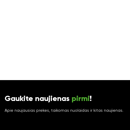
Gaukite naujienas
pirmi
!
Apie naujausias prekes, taikomas nuolaidas ir kitas naujienas.