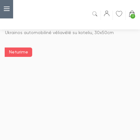
0
Capsulė
›
Vėliavos
›
Ukrainos automobilinė vėliavėlė su koteliu, 30x50cm
Neturime