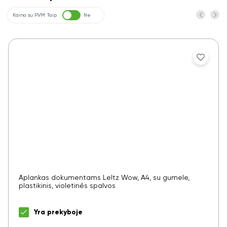
Kaina su PVM
Taip
Ne
Aplankas dokumentams LeItz Wow, A4, su gumele,
plastikinis, violetinės spalvos
Yra prekyboje