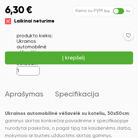
6,30
€
Kaina su PVM
Taip
Ne
Laikinai neturime
produkto kiekis:
Ukrainos
automobilinė
vėliavėlė su
Į krepšelį
koteliu,
30x50cm
Aprašymas
Specifikacija
Ukrainos automobilinė vėliavėlė su koteliu, 30x50cm
:
gaminys skirtas konkrečiai pavadinime ir specifikacijoje
nurodytai paskirčiai, o pagal tipą tai kasdienėms darbo,
mokymosi ar buities užduotims skirtas gaminys.