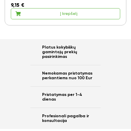
9,15
€
Į krepšelį
Platus kokybiškų
gamintojų prekių
pasirinkimas
Nemokamas pristatymas
perkantiems nuo 100 Eur
Pristatymas per 1-4
dienas
Profesionali pagalba ir
konsultacija