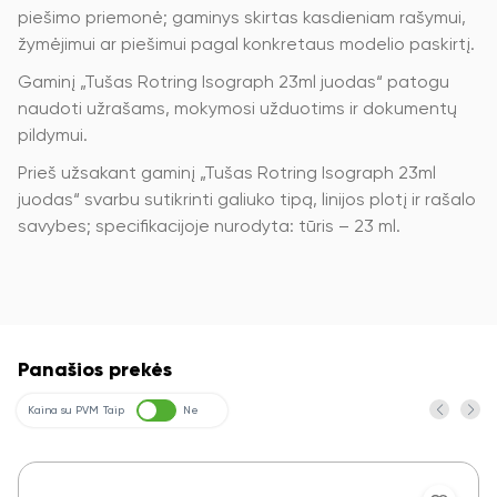
piešimo priemonė; gaminys skirtas kasdieniam rašymui,
žymėjimui ar piešimui pagal konkretaus modelio paskirtį.
Gaminį „Tušas Rotring Isograph 23ml juodas“ patogu
naudoti užrašams, mokymosi užduotims ir dokumentų
pildymui.
Prieš užsakant gaminį „Tušas Rotring Isograph 23ml
juodas“ svarbu sutikrinti galiuko tipą, linijos plotį ir rašalo
savybes; specifikacijoje nurodyta: tūris – 23 ml.
Panašios prekės
Kaina su PVM
Taip
Ne