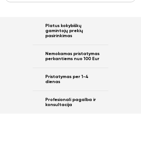
Platus kokybiškų
gamintojų prekių
pasirinkimas
Nemokamas pristatymas
perkantiems nuo 100 Eur
Pristatymas per 1-4
dienas
Profesionali pagalba ir
konsultacija
Ar norite sutaupyti
10%