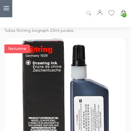
0
Capsulė
›
Rašikliai piešimui
›
Tušas Rotring Isograph 23ml juodas
Neturime