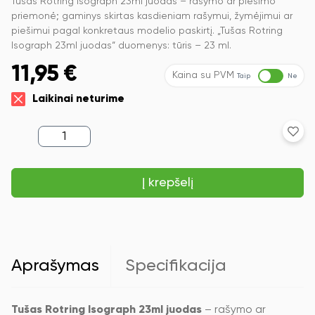
Tušas Rotring Isograph 23ml juodas – rašymo ar piešimo
priemonė; gaminys skirtas kasdieniam rašymui, žymėjimui ar
piešimui pagal konkretaus modelio paskirtį. „Tušas Rotring
Isograph 23ml juodas“ duomenys: tūris – 23 ml.
11,95
€
Kaina su PVM
Taip
Ne
Laikinai neturime
produkto
kiekis:
Tušas
Rotring
Į krepšelį
Isograph
23ml
juodas
Aprašymas
Specifikacija
Tušas Rotring Isograph 23ml juodas
– rašymo ar