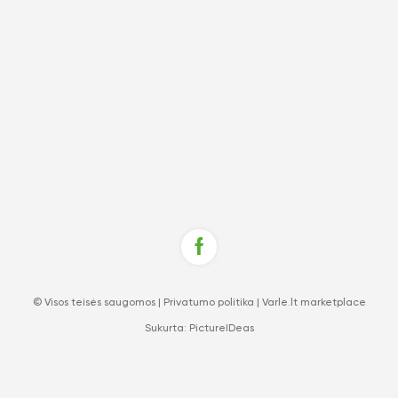
© Visos teisės saugomos |
Privatumo politika
|
Varle.lt marketplace
Sukurta:
PictureIDeas