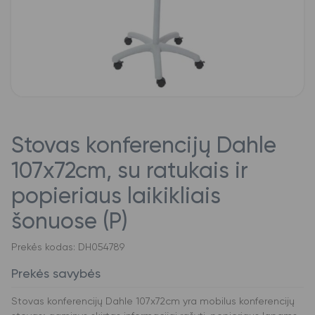
Stovas konferencijų Dahle
107x72cm, su ratukais ir
popieriaus laikikliais
šonuose (P)
Prekės kodas: DH054789
Prekės savybės
Stovas konferencijų Dahle 107x72cm yra mobilus konferencijų