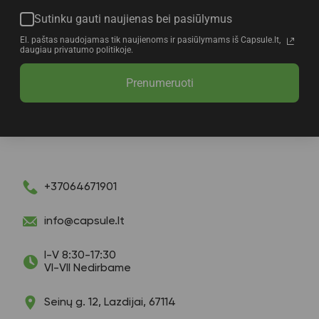
Sutinku gauti naujienas bei pasiūlymus
El. paštas naudojamas tik naujienoms ir pasiūlymams iš Capsule.lt,
daugiau privatumo politikoje.
Prenumeruoti
+37064671901
info@capsule.lt
I-V 8:30-17:30
VI-VII Nedirbame
Seinų g. 12, Lazdijai, 67114