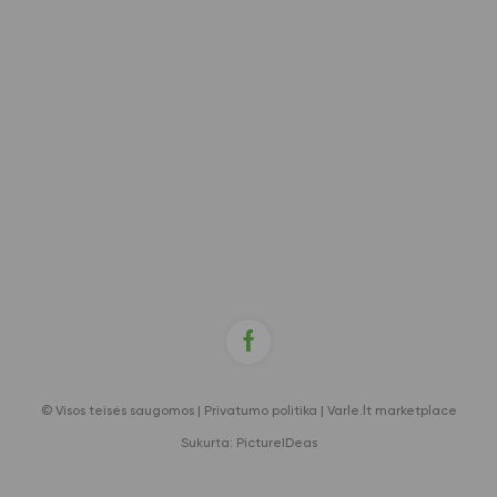
© Visos teisės saugomos |
Privatumo politika
|
Varle.lt marketplace
Sukurta:
PictureIDeas