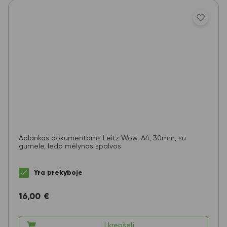
Aplankas dokumentams Leitz Wow, A4, 30mm, su
gumele, ledo mėlynos spalvos
Yra prekyboje
16,00
€
Į krepšelį