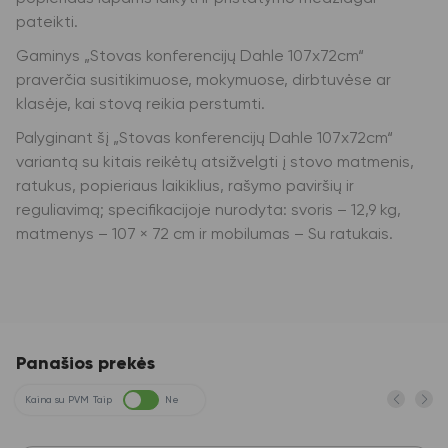
pateikti.
Gaminys „Stovas konferencijų Dahle 107x72cm“
praverčia susitikimuose, mokymuose, dirbtuvėse ar
klasėje, kai stovą reikia perstumti.
Palyginant šį „Stovas konferencijų Dahle 107x72cm“
variantą su kitais reikėtų atsižvelgti į stovo matmenis,
ratukus, popieriaus laikiklius, rašymo paviršių ir
reguliavimą; specifikacijoje nurodyta: svoris – 12,9 kg,
matmenys – 107 × 72 cm ir mobilumas – Su ratukais.
Panašios prekės
Kaina su PVM
Taip
Ne