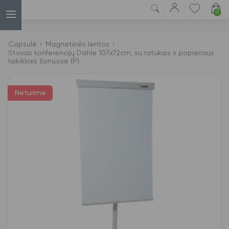
0
Capsulė
›
Magnetinės lentos
›
Stovas konferencijų Dahle 107x72cm, su ratukais ir popieriaus
laikikliais šonuose (P)
Neturime