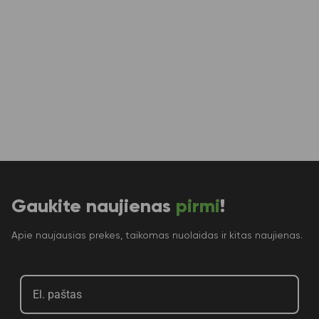
Gaukite naujienas
pirmi
!
Apie naujausias prekes, taikomas nuolaidas ir kitas naujienas.