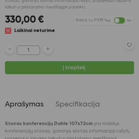
stovas; gaminys skirtas informacijai rašyti, popieriaus lapams
laikyti ir pristatymo medžiagai pateikti.
330,00
€
Kaina su PVM
Taip
Ne
Laikinai neturime
produkto
-
+
kiekis:
Stovas
konferencijų
Į krepšelį
Dahle
107x72cm,
su
ratukais
ir
popieriaus
laikikliais
Aprašymas
Specifikacija
šonuose
(P)
Stovas konferencijų Dahle 107x72cm
yra mobilus
konferencijų stovas; gaminys skirtas informacijai rašyti,
popieriaus lapams laikyti ir pristatymo medžiagai