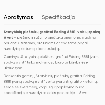
įvairių
spalvų
6
vnt.
Aprašymas
Specifikacija
Statybinių pieštukų grafitai Edding 8881 įvairių spalvų
6 vnt
– piešimo ir rašymo pieštuku priemonė; jį galima
naudoti užrašams, brėžiniams ar eskizams pagal
nurodytą kietumą ir konstrukciją.
Gaminys „Statybinių pieštukų grafitai Edding 8881 įvairių
spalvų 6 vnt“ tinka mokymosi, biuro ar kūrybinėse
užduotyse.
Renkantis gaminį „Statybinių pieštukų grafitai Edding
8881 įvairių spalvų 6 vnt“ verta įvertinti grafito kietumą,
šerdelės skersmenį, korpusą ir papildymo būdą;
specifikacijoje nurodyta: kiekis pakuotėje – 6 vnt.