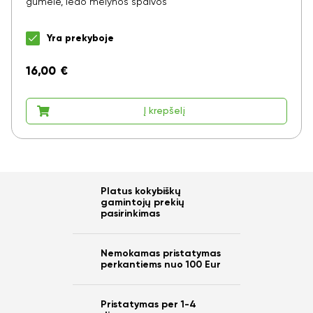
gumele, ledo mėlynos spalvos
Yra prekyboje
16,00
€
Į krepšelį
Platus kokybiškų
gamintojų prekių
pasirinkimas
Nemokamas pristatymas
perkantiems nuo 100 Eur
Pristatymas per 1-4