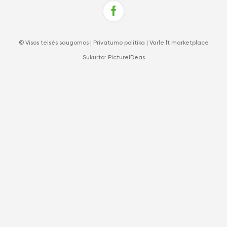
© Visos teisės saugomos |
Privatumo politika
|
Varle.lt marketplace
Sukurta:
PictureIDeas