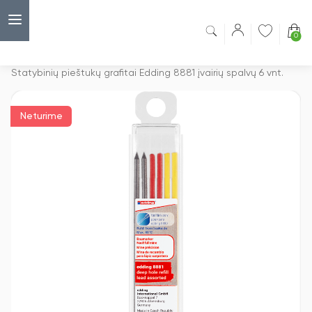
0
Capsulė
›
Pramoniniai pieštukai
›
Statybinių pieštukų grafitai Edding 8881 įvairių spalvų 6 vnt.
Neturime