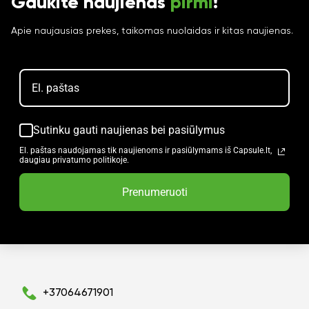
Gaukite naujienas
pirmi
!
Apie naujausias prekes, taikomas nuolaidas ir kitas naujienas.
Sutinku gauti naujienas bei pasiūlymus
El. paštas naudojamas tik naujienoms ir pasiūlymams iš Capsule.lt,
daugiau privatumo politikoje.
Prenumeruoti
+37064671901