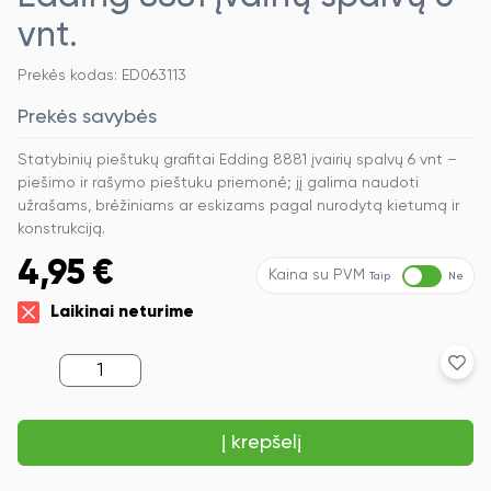
vnt.
Prekės kodas: ED063113
Prekės savybės
Statybinių pieštukų grafitai Edding 8881 įvairių spalvų 6 vnt –
piešimo ir rašymo pieštuku priemonė; jį galima naudoti
užrašams, brėžiniams ar eskizams pagal nurodytą kietumą ir
konstrukciją.
4,95
€
Kaina su PVM
Taip
Ne
Laikinai neturime
produkto
kiekis:
Statybinių
pieštukų
Į krepšelį
grafitai
Edding
8881