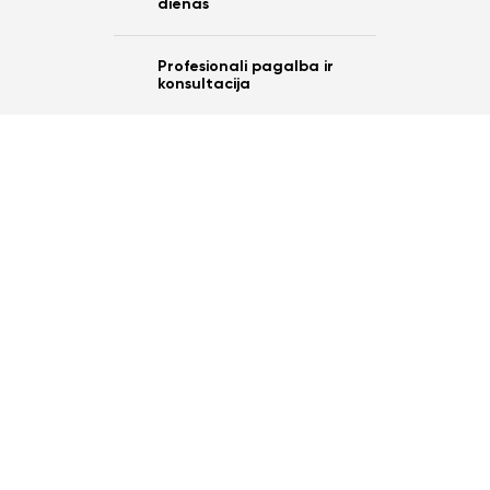
dienas
Profesionali pagalba ir
konsultacija
Ar norite sutaupyti
10%
nuo savo užsakymo?
Taip