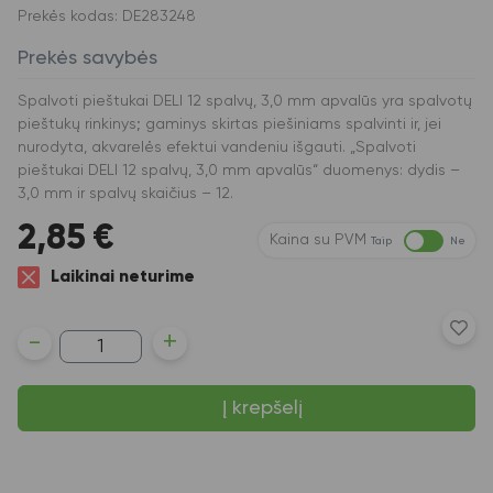
Prekės kodas: DE283248
Prekės savybės
Spalvoti pieštukai DELI 12 spalvų, 3,0 mm apvalūs yra spalvotų
pieštukų rinkinys; gaminys skirtas piešiniams spalvinti ir, jei
nurodyta, akvarelės efektui vandeniu išgauti. „Spalvoti
pieštukai DELI 12 spalvų, 3,0 mm apvalūs“ duomenys: dydis –
3,0 mm ir spalvų skaičius – 12.
2,85
€
Kaina su PVM
Taip
Ne
Laikinai neturime
produkto
-
+
kiekis:
Spalvoti
pieštukai
Į krepšelį
DELI
12
spalvų,
3,0
mm