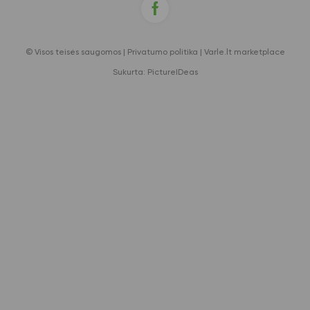
© Visos teisės saugomos |
Privatumo politika
|
Varle.lt marketplace
Sukurta:
PictureIDeas