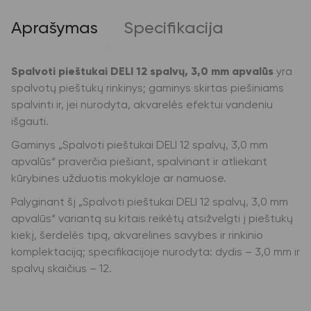
apvalūs
Aprašymas
Specifikacija
Spalvoti pieštukai DELI 12 spalvų, 3,0 mm apvalūs
yra
spalvotų pieštukų rinkinys; gaminys skirtas piešiniams
spalvinti ir, jei nurodyta, akvarelės efektui vandeniu
išgauti.
Gaminys „Spalvoti pieštukai DELI 12 spalvų, 3,0 mm
apvalūs“ praverčia piešiant, spalvinant ir atliekant
kūrybines užduotis mokykloje ar namuose.
Palyginant šį „Spalvoti pieštukai DELI 12 spalvų, 3,0 mm
apvalūs“ variantą su kitais reikėtų atsižvelgti į pieštukų
kiekį, šerdelės tipą, akvarelines savybes ir rinkinio
komplektaciją; specifikacijoje nurodyta: dydis – 3,0 mm ir
spalvų skaičius – 12.