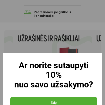
Profesionali pagalba ir
konsultacija
Ar norite sutaupyti
10%
nuo savo užsakymo?
Taip