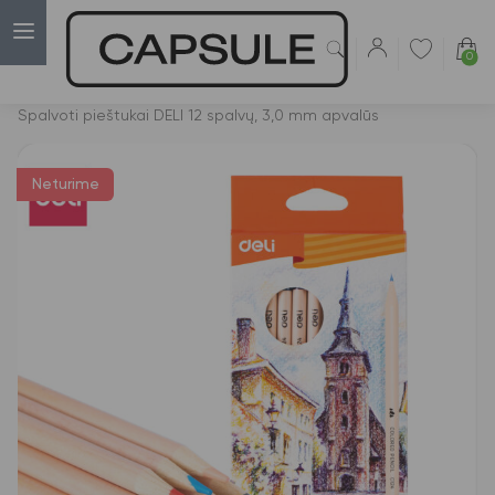
0
Capsulė
›
Spalvoti pieštukai
›
Spalvoti pieštukai DELI 12 spalvų, 3,0 mm apvalūs
Neturime