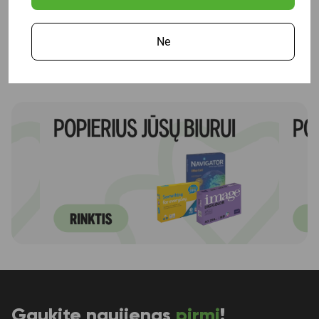
Ne
Gaukite naujienas
pirmi
!