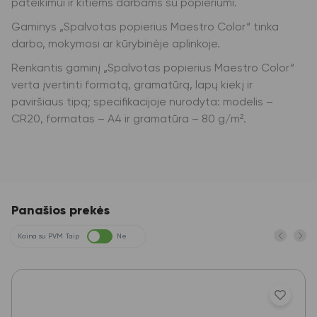
pateikimui ir kitiems darbams su popieriumi.
Gaminys „Spalvotas popierius Maestro Color“ tinka
darbo, mokymosi ar kūrybinėje aplinkoje.
Renkantis gaminį „Spalvotas popierius Maestro Color“
verta įvertinti formatą, gramatūrą, lapų kiekį ir
paviršiaus tipą; specifikacijoje nurodyta: modelis –
CR20, formatas – A4 ir gramatūra – 80 g/m².
Panašios prekės
Kaina su PVM
Taip
Ne