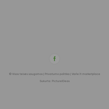
© Visos teisės saugomos |
Privatumo politika
|
Varle.lt marketplace
Sukurta:
PictureIDeas