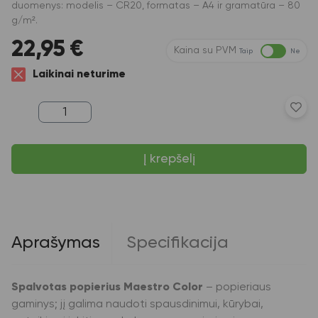
duomenys: modelis – CR20, formatas – A4 ir gramatūra – 80
g/m².
22,95
€
Kaina su PVM
Taip
Ne
Laikinai neturime
produkto
kiekis:
Spalvotas
popierius
Į krepšelį
Maestro
Color,
A4,
80g,
CR20,
kreminės
spalvos,
Aprašymas
Specifikacija
500
lapų
Spalvotas popierius Maestro Color
– popieriaus
gaminys; jį galima naudoti spausdinimui, kūrybai,