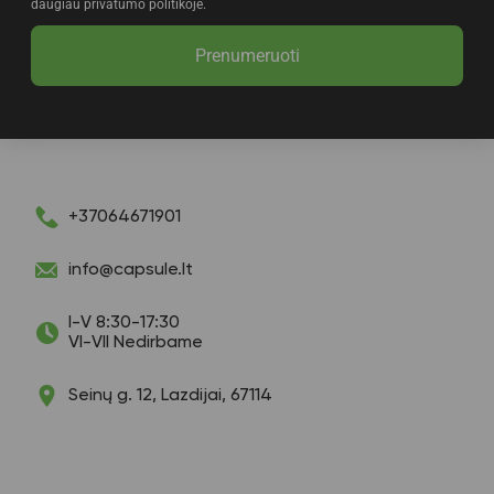
daugiau privatumo politikoje.
Prenumeruoti
+37064671901
info@capsule.lt
I-V 8:30-17:30
VI-VII Nedirbame
Seinų g. 12, Lazdijai, 67114