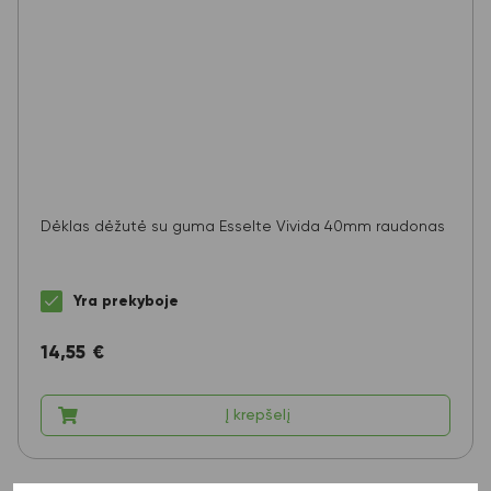
Dėklas dėžutė su guma Esselte Vivida 40mm raudonas
Yra prekyboje
14,55
€
Į krepšelį