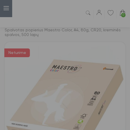
0
Capsulė
›
Spalvotas biuro popierius A4 formato
›
Spalvotas popierius Maestro Color, A4, 80g, CR20, kreminės
spalvos, 500 lapų
Neturime