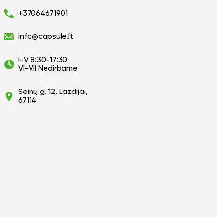
+37064671901
info@capsule.lt
I-V 8:30-17:30
VI-VII Nedirbame
Seinų g. 12, Lazdijai,
67114