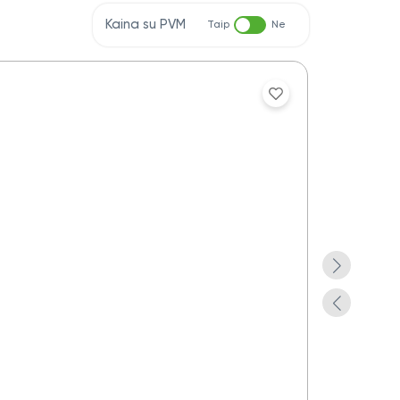
Kaina su PVM
Taip
Ne
Aplankas do
Yra pre