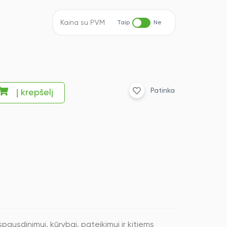
Kaina su PVM
Taip
Ne
Patinka
Į krepšelį
ausdinimui, kūrybai, pateikimui ir kitiems