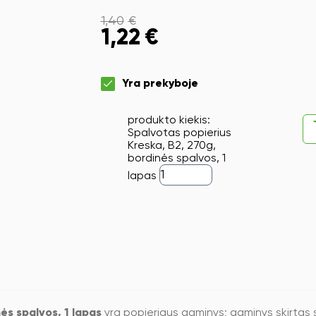
1,40
€
1,22
€
Yra prekyboje
produkto kiekis:
Spalvotas popierius
Kreska, B2, 270g,
bordinės spalvos, 1
lapas
ės spalvos, 1 lapas
yra popieriaus gaminys; gaminys skirtas sp