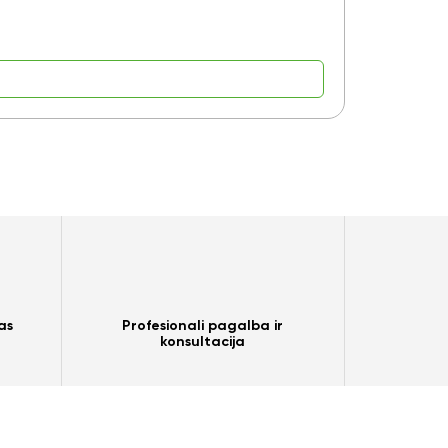
9,15
€
as
Profesionali pagalba ir
konsultacija