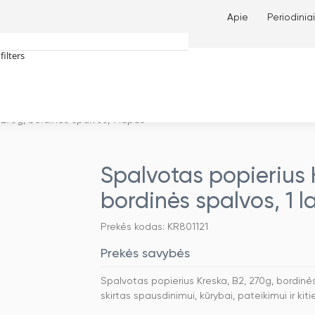
Apie
Periodiniai
filters
tches only
 270g, bordinės spalvos, 1 lapas
Spalvotas popierius K
bordinės spalvos, 1 
Prekės kodas: KR801121
Prekės savybės
Spalvotas popierius Kreska, B2, 270g, bordinė
skirtas spausdinimui, kūrybai, pateikimui ir k