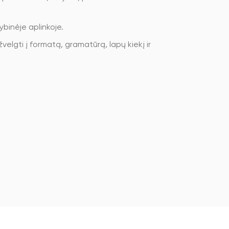
binėje aplinkoje.
velgti į formatą, gramatūrą, lapų kiekį ir