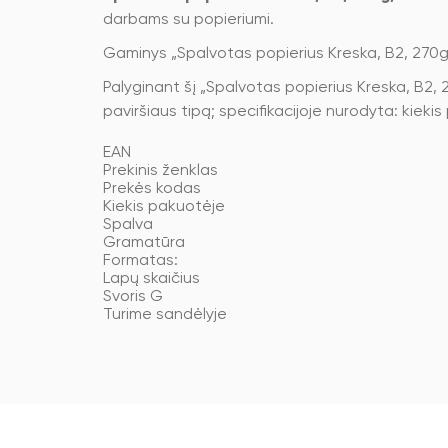
darbams su popieriumi.
Gaminys „Spalvotas popierius Kreska, B2, 270g,
Palyginant šį „Spalvotas popierius Kreska, B2, 2
paviršiaus tipą; specifikacijoje nurodyta: kieki
EAN
Prekinis ženklas
Prekės kodas
Kiekis pakuotėje
Spalva
Gramatūra
Formatas:
Lapų skaičius
Svoris G
Turime sandėlyje