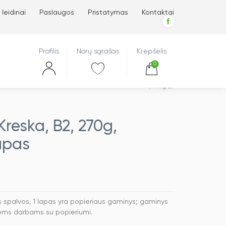
 leidinai
Paslaugos
Pristatymas
Kontaktai
Profilis
Norų sąrašas
Krepšelis
0
Atgal
reska, B2, 270g,
lapas
s spalvos, 1 lapas yra popieriaus gaminys; gaminys
itiems darbams su popieriumi.