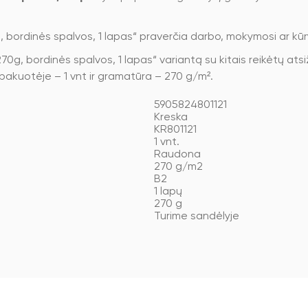
 bordinės spalvos, 1 lapas“ praverčia darbo, mokymosi ar kūry
70g, bordinės spalvos, 1 lapas“ variantą su kitais reikėtų atsiž
s pakuotėje – 1 vnt ir gramatūra – 270 g/m².
5905824801121
Kreska
KR801121
1 vnt.
Raudona
270 g/m2
B2
1 lapų
270 g
Turime sandėlyje