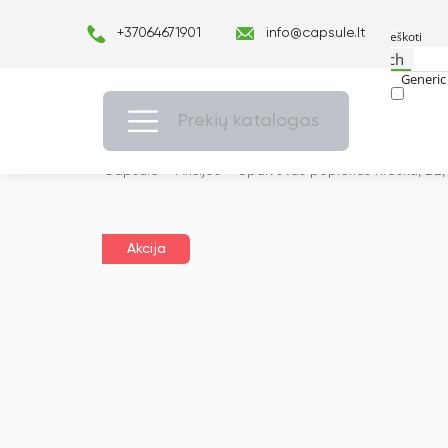
+37064671901
info@capsule.lt
Search
Generic 
Exact ma
Prekių katalogas
Capsulė
›
Akcijos
›
Spalvotas popierius Kreska, B2,
Akcija