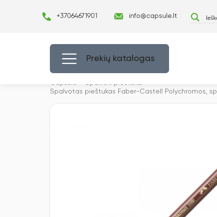
+37064671901
info@capsule.lt
Prekių katalogas
Capsulė
›
Spalvoti pieštukai
›
Spalvotas pieštukas Faber-Castell Polychromos, s