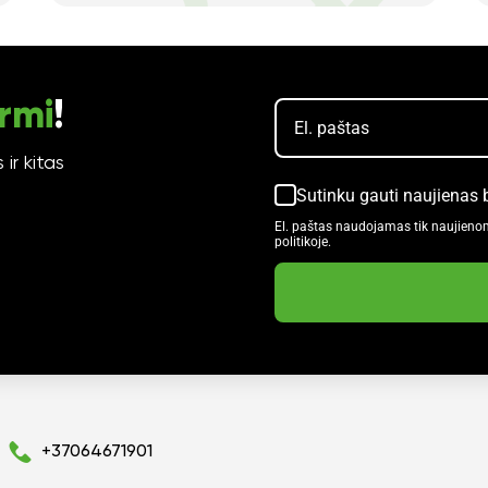
rmi
!
ir kitas
Sutinku gauti naujienas 
El. paštas naudojamas tik naujieno
politikoje.
+37064671901