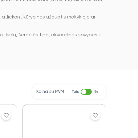
 atliekant kūrybines užduotis mokykloje ar
 kiekį, šerdelės tipą, akvarelines savybes ir
Kaina su PVM
Taip
Ne