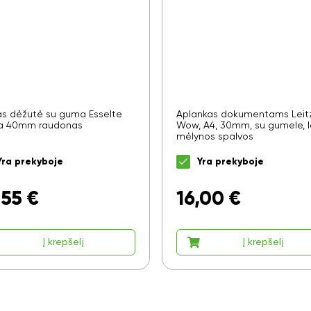
as dėžutė su guma Esselte
Aplankas dokumentams Leit
da 40mm raudonas
Wow, A4, 30mm, su gumele, 
mėlynos spalvos
Yra prekyboje
Yra prekyboje
,55
€
16,00
€
Ar norite sutaupyti 10%
Į krepšelį
Į krepšelį
nuo savo užsakymo?