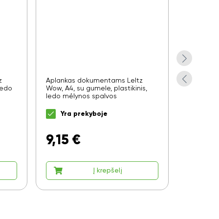
z
Aplankas dokumentams LeItz
Aplankas
ledo
Wow, A4, su gumele, plastikinis,
Wow, A4, s
ledo mėlynos spalvos
rožinės s
Yra prekyboje
Yra 
9,15
€
9,15
Į krepšelį