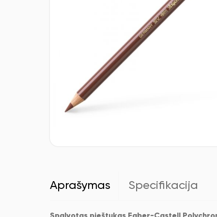
Aprašymas
Specifikacija
Spalvotas pieštukas Faber-Castell Polychro