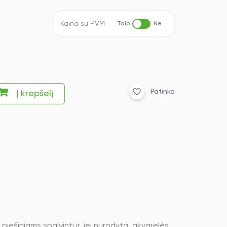
Kaina su PVM
Taip
Ne
Patinka
Į krepšelį
piešiniams spalvinti ir, jei nurodyta, akvarelės