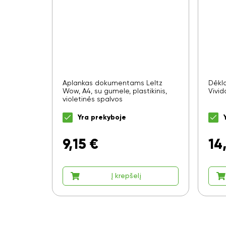
Aplankas dokumentams LeItz
Dėkl
Wow, A4, su gumele, plastikinis,
Vivi
violetinės spalvos
Yra prekyboje
9,15
€
14
Į krepšelį