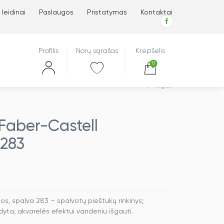
 leidinai
Paslaugos
Pristatymas
Kontaktai
Profilis
Norų sąrašas
Krepšelis
0
Atgal
Faber-Castell
 283
s, spalva 283 – spalvotų pieštukų rinkinys;
odyta, akvarelės efektui vandeniu išgauti.