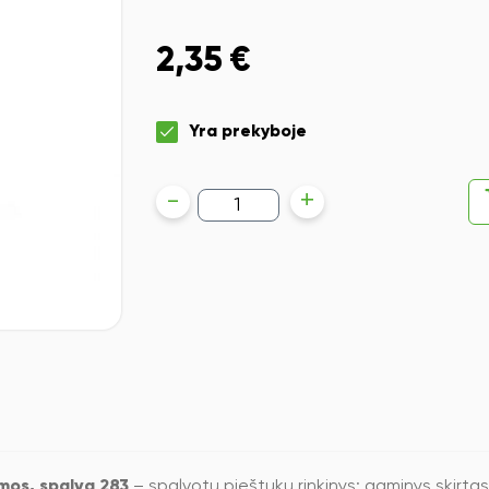
2,35
€
Yra prekyboje
produkto
-
+
kiekis:
Spalvotas
pieštukas
Faber-
Castell
Polychromos,
spalva
283
mos, spalva 283
– spalvotų pieštukų rinkinys; gaminys skirtas 