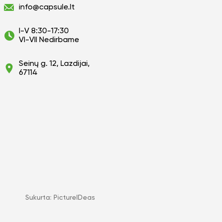
info@capsule.lt
I-V 8:30-17:30
VI-VII Nedirbame
Seinų g. 12, Lazdijai,
67114
Sukurta:
PictureIDeas